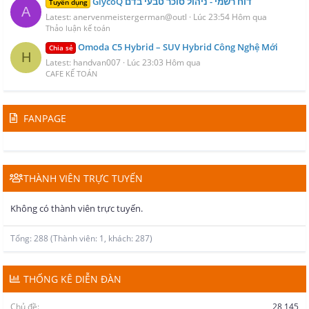
GlycoQ דוח רשמי - ניהול סוכר טבעי בדם
Tuyển dụng
A
Latest: anervenmeistergerman@outl
Lúc 23:54 Hôm qua
Thảo luận kế toán
Omoda C5 Hybrid – SUV Hybrid Công Nghệ Mới
Chia sẻ
H
Latest: handvan007
Lúc 23:03 Hôm qua
CAFE KẾ TOÁN
FANPAGE
THÀNH VIÊN TRỰC TUYẾN
Không có thành viên trực tuyến.
Tổng: 288 (Thành viên: 1, khách: 287)
THỐNG KÊ DIỄN ĐÀN
Chủ đề
28,145