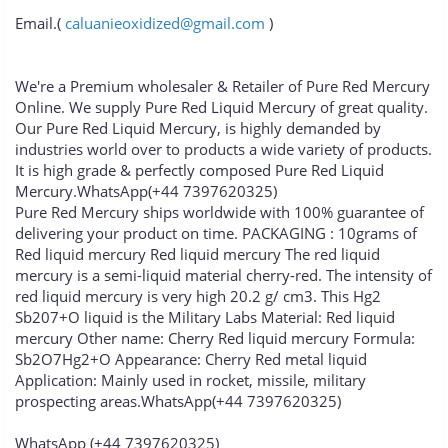
Email.(
caluanieoxidized@gmail.com
)
We're a Premium wholesaler & Retailer of Pure Red Mercury
Online. We supply Pure Red Liquid Mercury of great quality.
Our Pure Red Liquid Mercury, is highly demanded by
industries world over to products a wide variety of products.
It is high grade & perfectly composed Pure Red Liquid
Mercury.WhatsApp(+44 7397620325)
Pure Red Mercury ships worldwide with 100% guarantee of
delivering your product on time. PACKAGING : 10grams of
Red liquid mercury Red liquid mercury The red liquid
mercury is a semi-liquid material cherry-red. The intensity of
red liquid mercury is very high 20.2 g/ cm3. This Hg2
Sb207+O liquid is the Military Labs Material: Red liquid
mercury Other name: Cherry Red liquid mercury Formula:
Sb2O7Hg2+O Appearance: Cherry Red metal liquid
Application: Mainly used in rocket, missile, military
prospecting areas.WhatsApp(+44 7397620325)
WhatsApp (+44 7397620325)