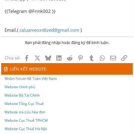
{{Telegram @Frink002 }}
Email.(
caluanieoxidized@gmail.com
)
Bạn phải đăng nhập hoặc đăng ký để bình luận.
Facebook
X
Bluesky
LinkedIn
Reddit
Pinterest
Tumblr
WhatsApp
Email
Lin
Chia sẻ:
LIÊN KẾT WEBSITE
Nhóm Forum Kế Toán Việt Nam
Website chính phủ
Website Bộ Tài Chính
Website Tổng Cục Thuế
Website tra cứu hóa đơn
Website Cục Thuế TPHCM
Website Cục Thuế Hà Nội