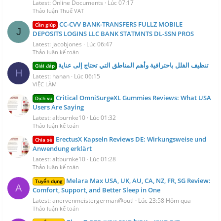
Latest: Online Documents
Lúc 07:17
Thảo luận Thuế VAT
CC-CVV BANK-TRANSFERS FULLZ MOBILE
Cần giúp
J
DEPOSITS LOGINS LLC BANK STATMNTS DL-SSN PROS
Latest: jacobjones
Lúc 06:47
Thảo luận kế toán
تنظيف الفلل باحترافية وأهم المناطق التي تحتاج إلى عناية
Giải đáp
H
Latest: hanan
Lúc 06:15
VIỆC LÀM
Critical OmniSurgeXL Gummies Reviews: What USA
Dịch vụ
Users Are Saying
Latest: altburnke10
Lúc 01:32
Thảo luận kế toán
ErectusX Kapseln Reviews DE: Wirkungsweise und
Chia sẻ
Anwendung erklärt
Latest: altburnke10
Lúc 01:28
Thảo luận kế toán
Melara Max USA, UK, AU, CA, NZ, FR, SG Review:
Tuyển dụng
A
Comfort, Support, and Better Sleep in One
Latest: anervenmeistergerman@outl
Lúc 23:58 Hôm qua
Thảo luận kế toán