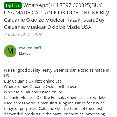
WhatsApp(+44 7397 620325)BUY
Dịch vụ
USA MADE CALUANIE OXIDIZE ONLINE,Buy
Caluanie Oxidize Muelear Kazakhstan,Buy
Caluanie Muelear Oxidize Made USA
T
N
makeolise3
1/7/26
h
g
r
à
makeolise3
e
y
M
a
g
Member
d
ử
s
i
t
We sell good quality Heavy water caluanie oxidize made in
a
US.
r
Buy Caluanie Oxidize online usa
t
e
Where to buy Caluanie Oxide online usa
r
Wholesale Caluanie Oxide online.
Caluanie Muelear Oxidize For sale. Chemicals are widely
used across various manufacturing industries for a wide
range of purposes. Caluaine Oxidize is one of the most
demanded products in the metal or chemical processing