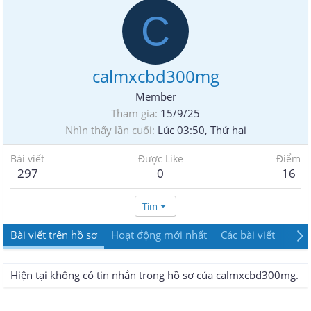
C
calmxcbd300mg
Member
Tham gia
15/9/25
Nhìn thấy lần cuối
Lúc 03:50, Thứ hai
Bài viết
Được Like
Điểm
297
0
16
Tìm
Bài viết trên hồ sơ
Hoạt động mới nhất
Các bài viết
Giới
Hiện tại không có tin nhắn trong hồ sơ của calmxcbd300mg.