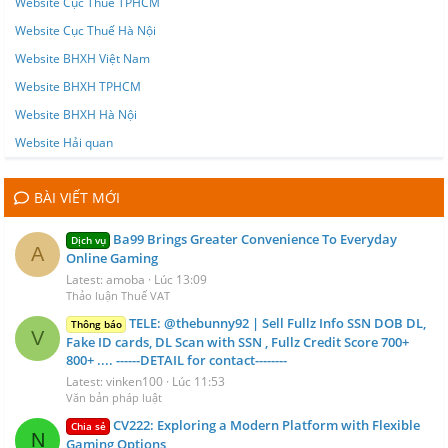
Website Cục Thuế TPHCM
Website Cục Thuế Hà Nội
Website BHXH Việt Nam
Website BHXH TPHCM
Website BHXH Hà Nội
Website Hải quan
BÀI VIẾT MỚI
Ba99 Brings Greater Convenience To Everyday
Dịch vụ
A
Online Gaming
Latest: amoba
Lúc 13:09
Thảo luận Thuế VAT
TELE: @thebunny92 | Sell Fullz Info SSN DOB DL,
Thông báo
V
Fake ID cards, DL Scan with SSN , Fullz Credit Score 700+
800+ .... ------DETAIL for contact--------
Latest: vinken100
Lúc 11:53
Văn bản pháp luật
CV222: Exploring a Modern Platform with Flexible
Chia sẻ
N
Gaming Options