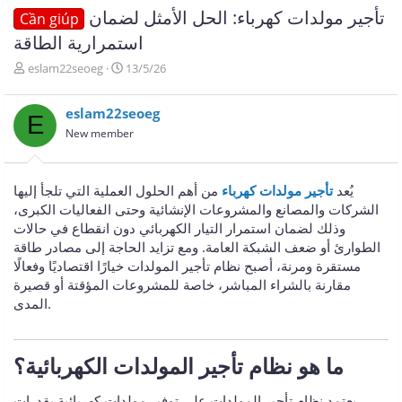
تأجير مولدات كهرباء: الحل الأمثل لضمان
Cần giúp
استمرارية الطاقة
T
N
eslam22seoeg
13/5/26
h
g
r
à
eslam22seoeg
e
y
E
a
g
New member
d
ử
s
i
t
يُعد
تأجير مولدات كهرباء
من أهم الحلول العملية التي تلجأ إليها
a
الشركات والمصانع والمشروعات الإنشائية وحتى الفعاليات الكبرى،
r
وذلك لضمان استمرار التيار الكهربائي دون انقطاع في حالات
t
e
الطوارئ أو ضعف الشبكة العامة. ومع تزايد الحاجة إلى مصادر طاقة
r
مستقرة ومرنة، أصبح نظام تأجير المولدات خيارًا اقتصاديًا وفعالًا
مقارنة بالشراء المباشر، خاصة للمشروعات المؤقتة أو قصيرة
المدى.
يعتمد نظام تأجير المولدات على توفير مولدات كهربائية بقدرات