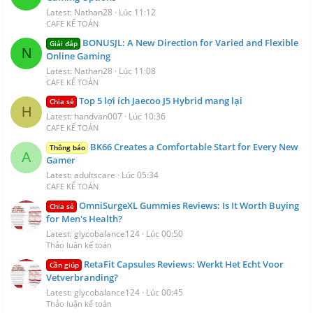
Latest: Nathan28
Lúc 11:12
CAFE KẾ TOÁN
BONUSJL: A New Direction for Varied and Flexible
Giải đáp
N
Online Gaming
Latest: Nathan28
Lúc 11:08
CAFE KẾ TOÁN
Top 5 lợi ích Jaecoo J5 Hybrid mang lại
Chia sẻ
H
Latest: handvan007
Lúc 10:36
CAFE KẾ TOÁN
BK66 Creates a Comfortable Start for Every New
Thông báo
A
Gamer
Latest: adultscare
Lúc 05:34
CAFE KẾ TOÁN
OmniSurgeXL Gummies Reviews: Is It Worth Buying
Chia sẻ
for Men's Health?
Latest: glycobalance124
Lúc 00:50
Thảo luận kế toán
RetaFit Capsules Reviews: Werkt Het Echt Voor
Cần giúp
Vetverbranding?
Latest: glycobalance124
Lúc 00:45
Thảo luận kế toán