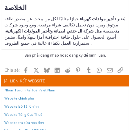
يُعتبر
تأجير مولدات كهرباء
خيارًا مثاليًا لكل من يبحث عن مصدر طاقة
موثوق ومرن دون تحمل تكاليف شراء مرتفعة. ومع وجود شركات
متخصصة مثل
شركة ال حنفي لصيانة وتأجير المولدات الكهربائية
،
أصبح الحصول على حلول طاقة احترافية أمرًا سهلًا وآمنًا، يضمن
استمرارية العمل بكفاءة عالية في جميع الظروف.
Bạn phải đăng nhập hoặc đăng ký để bình luận.
Facebook
X
Bluesky
LinkedIn
Reddit
Pinterest
Tumblr
WhatsApp
Email
Lin
Chia sẻ:
LIÊN KẾT WEBSITE
Nhóm Forum Kế Toán Việt Nam
Website chính phủ
Website Bộ Tài Chính
Website Tổng Cục Thuế
Website tra cứu hóa đơn