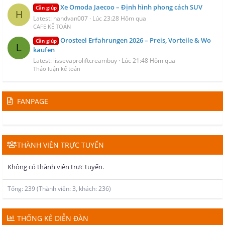
Xe Omoda Jaecoo – Định hình phong cách SUV
Cần giúp
H
Latest: handvan007
Lúc 23:28 Hôm qua
CAFE KẾ TOÁN
Orosteel Erfahrungen 2026 – Preis, Vorteile & Wo
Cần giúp
L
kaufen
Latest: lissevaproliftcreambuy
Lúc 21:48 Hôm qua
Thảo luận kế toán
FANPAGE
THÀNH VIÊN TRỰC TUYẾN
Không có thành viên trực tuyến.
Tổng: 239 (Thành viên: 3, khách: 236)
THỐNG KÊ DIỄN ĐÀN