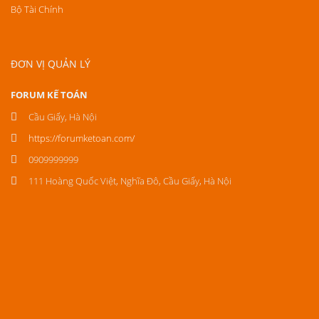
Bộ Tài Chính
ĐƠN VỊ QUẢN LÝ
FORUM KẾ TOÁN
Cầu Giấy, Hà Nội
https://forumketoan.com/
0909999999
111 Hoàng Quốc Việt, Nghĩa Đô, Cầu Giấy, Hà Nội