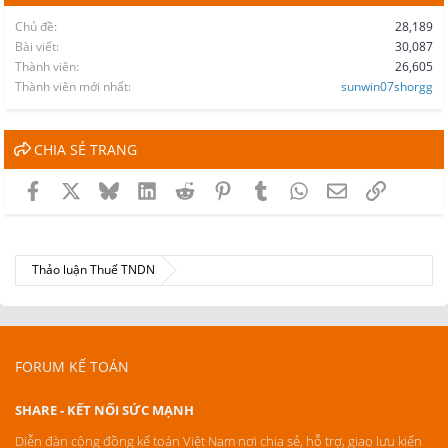
Chủ đề
28,189
Bài viết
30,087
Thành viên
26,605
Thành viên mới nhất
sunwin07shorgg
CHIA SẺ TRANG
Facebook
X
Bluesky
LinkedIn
Reddit
Pinterest
Tumblr
WhatsApp
Email
Link
Thảo luận Thuế TNDN
FORUM KẾ TOÁN
SHARE - KẾT NỐI SỨC MẠNH
Diễn đàn cộng đồng kế toán Việt Nam nơi chia sẻ, hỗ trợ, giao lưu kiến