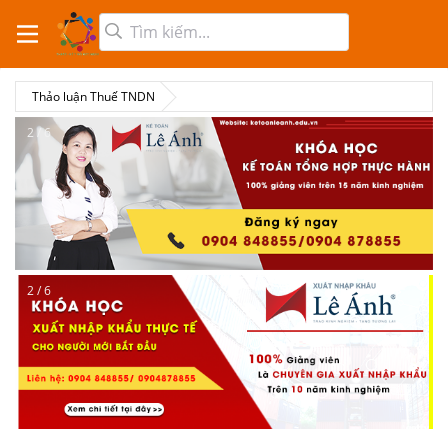
Thảo luận Thuế TNDN
2 / 6
2 / 6