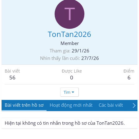
T
TonTan2026
Member
Tham gia
29/1/26
Nhìn thấy lần cuối
27/7/26
Bài viết
Được Like
Điểm
56
0
6
Tìm
Bài viết trên hồ sơ
Hoạt động mới nhất
Các bài viết
Giới
Hiện tại không có tin nhắn trong hồ sơ của TonTan2026.