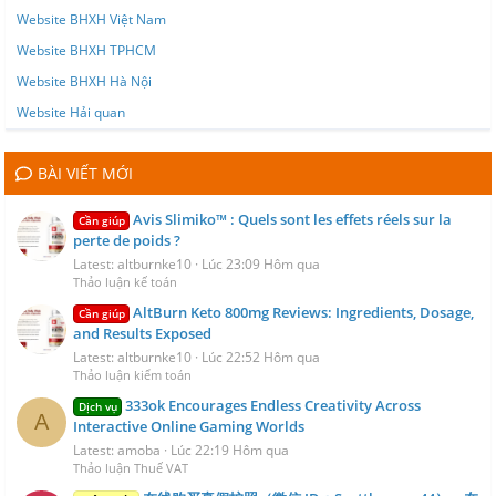
Website BHXH Việt Nam
Website BHXH TPHCM
Website BHXH Hà Nội
Website Hải quan
BÀI VIẾT MỚI
Avis Slimiko™ : Quels sont les effets réels sur la
Cần giúp
perte de poids ?
Latest: altburnke10
Lúc 23:09 Hôm qua
Thảo luận kế toán
AltBurn Keto 800mg Reviews: Ingredients, Dosage,
Cần giúp
and Results Exposed
Latest: altburnke10
Lúc 22:52 Hôm qua
Thảo luận kiểm toán
333ok Encourages Endless Creativity Across
Dịch vụ
A
Interactive Online Gaming Worlds
Latest: amoba
Lúc 22:19 Hôm qua
Thảo luận Thuế VAT