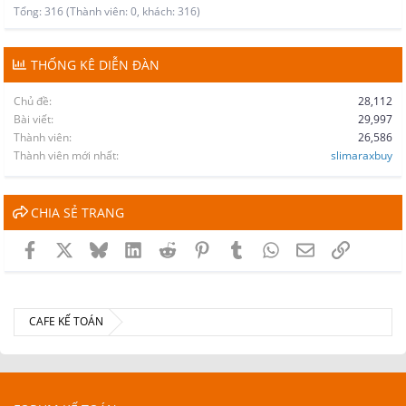
Tổng: 316 (Thành viên: 0, khách: 316)
THỐNG KÊ DIỄN ĐÀN
Chủ đề
28,112
Bài viết
29,997
Thành viên
26,586
Thành viên mới nhất
slimaraxbuy
CHIA SẺ TRANG
Facebook
X
Bluesky
LinkedIn
Reddit
Pinterest
Tumblr
WhatsApp
Email
Link
CAFE KẾ TOÁN