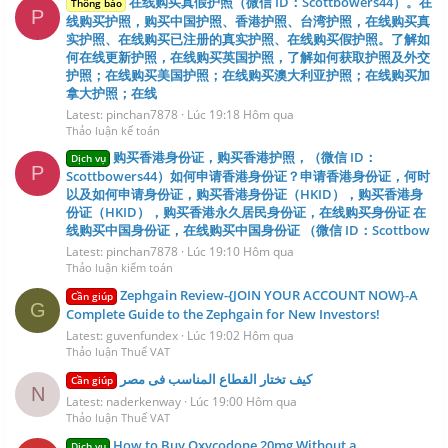
在线购买真假护照（微信 ID：Scottbowers44）。在
Thông báo
P
线购买护照，购买中国护照、香港护照、台湾护照，在线购买真
实护照、在线购买已注册的真实护照、在线购买假护照。了解如
何在线更新护照，在线购买英国护照，了解如何获取护照及外交
护照；在线购买美国护照；在线购买澳大利亚护照；在线购买加
拿大护照；在线
Latest: pinchan7878
Lúc 19:18 Hôm qua
Thảo luận kế toán
购买香港身份证，购买香港护照，（微信 ID：
Dịch vụ
P
Scottbowers44）如何申请香港身份证？申请香港身份证，何时
以及如何申请身份证，购买香港身份证（HKID），购买香港身
份证（HKID），购买香港永久居民身份证，在线购买身份证 在
线购买中国身份证，在线购买中国身份证 （微信 ID：Scottbow
Latest: pinchan7878
Lúc 19:10 Hôm qua
Thảo luận kiểm toán
Zephgain Review-{JOIN YOUR ACCOUNT NOW}-A
Cần giúp
G
Complete Guide to the Zephgain for New Investors!
Latest: guvenfundex
Lúc 19:02 Hôm qua
Thảo luận Thuế VAT
كيف تختار القطاع المناسب فى مصر
Cần giúp
N
Latest: naderkenway
Lúc 19:00 Hôm qua
Thảo luận Thuế VAT
How to Buy Oxycodone 20mg Without a
Dịch vụ