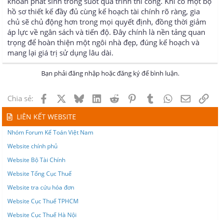
khoản phát sinh trong suốt quá trình thi công. Khi có một bộ
hồ sơ thiết kế đầy đủ cùng kế hoạch tài chính rõ ràng, gia
chủ sẽ chủ động hơn trong mọi quyết định, đồng thời giảm
áp lực về ngân sách và tiến độ. Đây chính là nền tảng quan
trọng để hoàn thiện một ngôi nhà đẹp, đúng kế hoạch và
mang lại giá trị sử dụng lâu dài.
Bạn phải đăng nhập hoặc đăng ký để bình luận.
Facebook
X
Bluesky
LinkedIn
Reddit
Pinterest
Tumblr
WhatsApp
Email
Lin
Chia sẻ:
LIÊN KẾT WEBSITE
Nhóm Forum Kế Toán Việt Nam
Website chính phủ
Website Bộ Tài Chính
Website Tổng Cục Thuế
Website tra cứu hóa đơn
Website Cục Thuế TPHCM
Website Cục Thuế Hà Nội