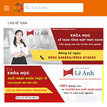
CAFE KẾ TOÁN
2 / 6
2 / 6