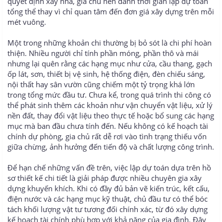
quyết định xây nhà, gia chủ nên dành thời gian lập dự toán
tổng thể thay vì chỉ quan tâm đến đơn giá xây dựng trên mỗi
mét vuông.
Một trong những khoản chi thường bị bỏ sót là chi phí hoàn
thiện. Nhiều người chỉ tính phần móng, phần thô và mái
nhưng lại quên rằng các hạng mục như cửa, cầu thang, gạch
ốp lát, sơn, thiết bị vệ sinh, hệ thống điện, đèn chiếu sáng,
nội thất hay sân vườn cũng chiếm một tỷ trọng khá lớn
trong tổng mức đầu tư. Chưa kể, trong quá trình thi công có
thể phát sinh thêm các khoản như vận chuyển vật liệu, xử lý
nền đất, thay đổi vật liệu theo thực tế hoặc bổ sung các hạng
mục mà ban đầu chưa tính đến. Nếu không có kế hoạch tài
chính dự phòng, gia chủ rất dễ rơi vào tình trạng thiếu vốn
giữa chừng, ảnh hưởng đến tiến độ và chất lượng công trình.
Để hạn chế những vấn đề trên, việc lập dự toán dựa trên hồ
sơ thiết kế chi tiết là giải pháp được nhiều chuyên gia xây
dựng khuyến khích. Khi có đầy đủ bản vẽ kiến trúc, kết cấu,
điện nước và các hạng mục kỹ thuật, chủ đầu tư có thể bóc
tách khối lượng vật tư tương đối chính xác, từ đó xây dựng
kế hoạch tài chính phù hợp với khả năng của gia đình. Đây