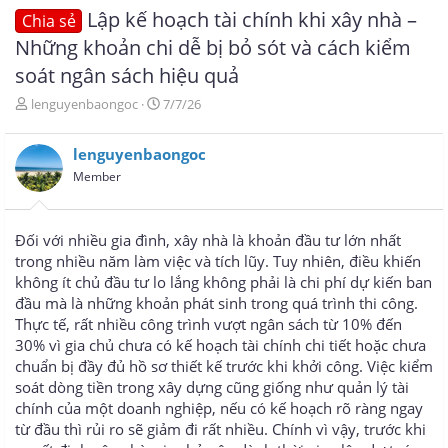
Lập kế hoạch tài chính khi xây nhà –
Chia sẻ
Những khoản chi dễ bị bỏ sót và cách kiểm
soát ngân sách hiệu quả
T
N
lenguyenbaongoc
7/7/26
h
g
r
à
lenguyenbaongoc
e
y
a
g
Member
d
ử
s
i
t
Đối với nhiều gia đình, xây nhà là khoản đầu tư lớn nhất
a
trong nhiều năm làm việc và tích lũy. Tuy nhiên, điều khiến
r
không ít chủ đầu tư lo lắng không phải là chi phí dự kiến ban
t
e
đầu mà là những khoản phát sinh trong quá trình thi công.
r
Thực tế, rất nhiều công trình vượt ngân sách từ 10% đến
30% vì gia chủ chưa có kế hoạch tài chính chi tiết hoặc chưa
chuẩn bị đầy đủ hồ sơ thiết kế trước khi khởi công. Việc kiểm
soát dòng tiền trong xây dựng cũng giống như quản lý tài
chính của một doanh nghiệp, nếu có kế hoạch rõ ràng ngay
từ đầu thì rủi ro sẽ giảm đi rất nhiều. Chính vì vậy, trước khi