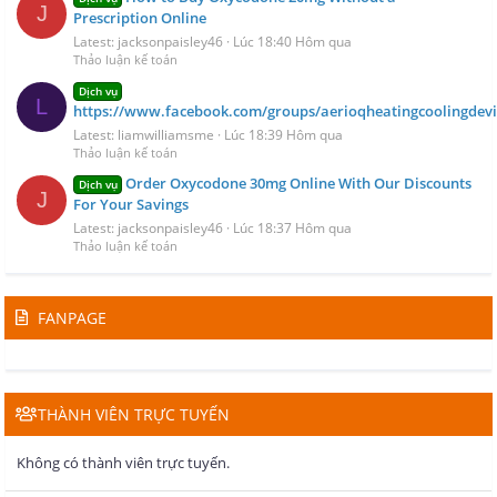
J
Prescription Online
Latest: jacksonpaisley46
Lúc 18:40 Hôm qua
Thảo luận kế toán
Dịch vụ
L
https://www.facebook.com/groups/aerioqheatingcoolingdevi
Latest: liamwilliamsme
Lúc 18:39 Hôm qua
Thảo luận kế toán
Order Oxycodone 30mg Online With Our Discounts
Dịch vụ
J
For Your Savings
Latest: jacksonpaisley46
Lúc 18:37 Hôm qua
Thảo luận kế toán
FANPAGE
THÀNH VIÊN TRỰC TUYẾN
Không có thành viên trực tuyến.