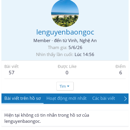
lenguyenbaongoc
Member
·
đến từ
Vinh, Nghệ An
Tham gia
5/6/26
Nhìn thấy lần cuối
Lúc 14:56
Bài viết
Được Like
Điểm
57
0
6
Tìm
Bài viết trên hồ sơ
Hoạt động mới nhất
Các bài viết
Giới
Hiện tại không có tin nhắn trong hồ sơ của
lenguyenbaongoc.