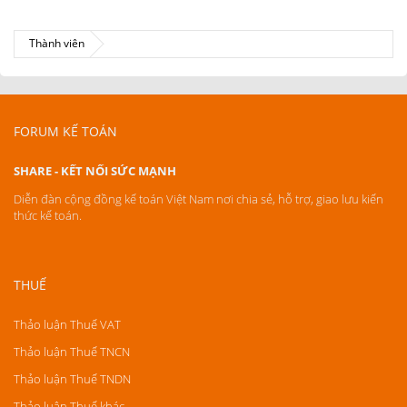
Thành viên
FORUM KẾ TOÁN
SHARE - KẾT NỐI SỨC MẠNH
Diễn đàn cộng đồng kế toán Việt Nam nơi chia sẻ, hỗ trợ, giao lưu kiến
thức kế toán.
THUẾ
Thảo luận Thuế VAT
Thảo luận Thuế TNCN
Thảo luận Thuế TNDN
Thảo luận Thuế khác