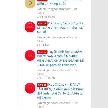
D
Điều Chỉnh Áp Suất
Latest: Dangconstruction
Lúc
12:33
CAFE KẾ TOÁN
Đào tạo , Cấp chứng chỉ
Chia sẻ
KẾ TOÁN VIÊN HÀNH CHÍNH SỰ
NGHIỆP
Latest: giaoducvietnam09
Lúc
11:45
VIỆC LÀM
Tuyển sinh lớp CHUẨN
Chia sẻ
CHỨC DANH NGHỀ NGHIỆP
VIÊN CHỨC CHUYÊN NGÀNH KẾ
TOÁN (Ngạch Kế Toán Viên)
Latest: giaoducvietnam09
Lúc
11:44
CAFE KẾ TOÁN
Học Chứng chỉ ĐẠI LÝ
Chia sẻ
TÀU BIỂN, là điều kiện bắt buộc
để hành nghề đại lý tàu biển tại
Việt Nam
Latest: giaoducvietnam09
Lúc
11:43