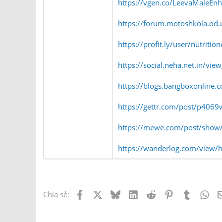
https://vgen.co/LeevaMaleEn
https://forum.motoshkola.od.u
https://profit.ly/user/nutritio
https://social.neha.net.in/view
https://blogs.bangboxonline.c
https://gettr.com/post/p4069
https://mewe.com/post/sho
https://wanderlog.com/view/h
Facebook
X
Bluesky
LinkedIn
Reddit
Pinterest
Tumblr
Wh
Chia sẻ: