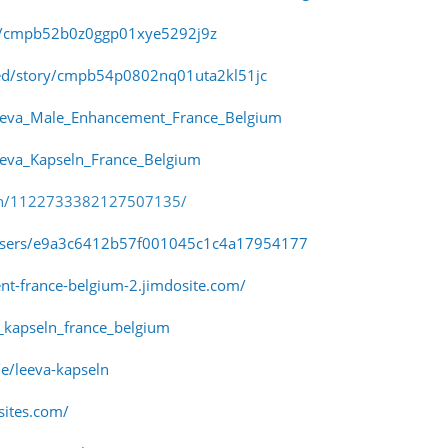
ory/cmpb52b0z0ggp01xye5292j9z
bed/story/cmpb54p0802nq01uta2kl51jc
eva_Male_Enhancement_France_Belgium
eva_Kapseln_France_Belgium
pin/1122733382127507135/
users/e9a3c6412b57f001045c1c4a17954177
nt-france-belgium-2.jimdosite.com/
a_kapseln_france_belgium
e/leeva-kapseln
sites.com/