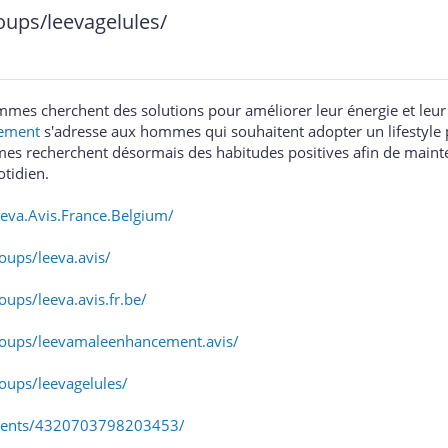
ups/leevagelules/
es cherchent des solutions pour améliorer leur énergie et leur 
ement
s'adresse aux hommes qui souhaitent adopter un lifestyle p
es recherchent désormais des habitudes positives afin de mainte
otidien.
eva.Avis.France.Belgium/
ups/leeva.avis/
ups/leeva.avis.fr.be/
oups/leevamaleenhancement.avis/
oups/leevagelules/
vents/4320703798203453/