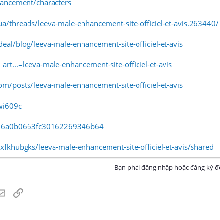
hancement/characters
a/threads/leeva-male-enhancement-site-officiel-et-avis.263440/
ndeal/blog/leeva-male-enhancement-site-officiel-et-avis
_art...=leeva-male-enhancement-site-officiel-et-avis
om/posts/leeva-male-enhancement-site-officiel-et-avis
wi609c
w/6a0b0663fc30162269346b64
xfkhubgks/leeva-male-enhancement-site-officiel-et-avis/shared
Bạn phải đăng nhập hoặc đăng ký để
atsApp
Email
Link