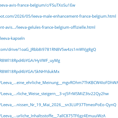
leeva-avis-france-belgium/c/FSuTXoSu1Ew
gspot.com/2026/05/leeva-male-enhancement-france-belgium.html
-avis.../leeva-gelules-france-belgium-offizielle.html
/leeva-kapseln
gle.com/drive/1oaG_JRbb8i9781RN8V5w4zs1mWVjg8gQ
n-YR8Wl18Rpd4bYGA/HyVWF_uyMg
-YR8Wl18Rpd4bYGA/SkNHYdukMx
er/Leeva_...eine_ehrliche_Meinung__mgvROhm7ThKBCW4IoFDhW
r/Leeva_...rliche_Weise_steigern__3-vj5FrMSMiZ3tv22Qy2hw
er/Leeva_...nissen_Nr_19_Mai_2026__sn3LUP37TtmeoPoEo-QynQ
/Leeva_...urliche_Inhaltsstoffe__7aIlC875TF6gz4EmuuiWzA