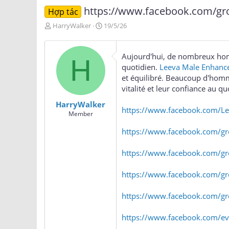
https://www.facebook.com/gro
Hợp tác
T
N
HarryWalker
19/5/26
h
g
r
à
e
y
Aujourd'hui, de nombreux homm
H
a
g
quotidien.
Leeva Male Enhanc
d
ử
et équilibré. Beaucoup d'homm
s
i
vitalité et leur confiance au qu
t
a
HarryWalker
r
https://www.facebook.com/Le
Member
t
e
https://www.facebook.com/gro
r
https://www.facebook.com/gro
https://www.facebook.com/gr
https://www.facebook.com/gr
https://www.facebook.com/e