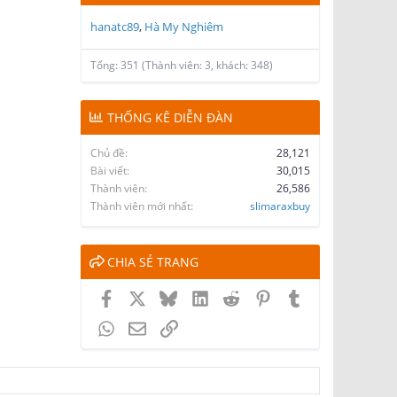
hanatc89
Hà My Nghiêm
Tổng: 351 (Thành viên: 3, khách: 348)
THỐNG KÊ DIỄN ĐÀN
Chủ đề
28,121
Bài viết
30,015
Thành viên
26,586
Thành viên mới nhất
slimaraxbuy
CHIA SẺ TRANG
Facebook
X
Bluesky
LinkedIn
Reddit
Pinterest
Tumblr
WhatsApp
Email
Link