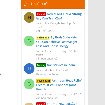
BÀI VIẾT MỚI
Nên đi Núi Tứ Cô Nương
Chia sẻ
H
hay Cửu Trại Câu?
Latest: Hà My Nghiêm
3 phút
trước
CAFE KẾ TOÁN
By BodyCode Keto
Thông báo
G
You Can Achieve Fast Weight
Loss And Boost Energy
Latest: GreenFarmsbuy
22 phút
trước
Văn bản pháp luật
taxi service in india
Dịch vụ
D
Latest: duplex
Lúc 12:44
A
Thảo luận kế toán
Arthryon Heat Relief
Tuyển dụng
G
Cream: It Will Enhance Joint
Health
Latest: GreenFarmsbuy
Lúc 12:37
Văn bản pháp luật
Thủ Tục Nhập Khẩu Bộ
Chia sẻ