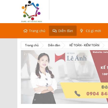
Trang chủ
Diễn đàn
Có gì mới
Trang chủ
Diễn đàn
KẾ TOÁN - KIỂM TOÁN
2 / 6