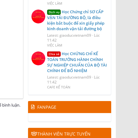
VIỆC LÀM
Học Chứng chỉ SƠ CẤP
Dịch vụ
VẬN TẢI ĐƯỜNG BỘ, là điều
kiện bắt buộc để xin giấy phép
kinh doanh vận tải đường bộ
Latest: giaoducvietnam09
Lúc
11:42
VIỆC LÀM
Học CHỨNG CHỈ KẾ
Chia sẻ
TOÁN TRƯỞNG HÀNH CHÍNH
SỰ NGHIỆP CHUẨN CỦA BỘ TÀI
CHÍNH ĐỂ BỔ NHIỆM
Latest: giaoducvietnam09
Lúc
11:42
CAFE KẾ TOÁN
 bình luận.
FANPAGE
THÀNH VIÊN TRỰC TUYẾN