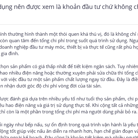
ia dụng nên được xem là khoản đầu tư chứ không c
hính thường hình thành một thói quen khá thú vị, đó là không chỉ
 còn quan tâm đến tổng chi phí trong suốt quá trình sử dụng. Ngu
oanh nghiệp đầu tư máy móc, thiết bị và thực tế cũng rất phù h
gia đình.
họn sản phẩm có giá thấp nhất để tiết kiệm ngân sách. Tuy nhiên
u hao nhiều điện năng hoặc thường xuyên phải sửa chữa thì tổng c
 với việc đầu tư một sản phẩm chất lượng ngay từ đầu. Đây là đi
n nhận dưới góc độ chi phí vòng đời của tài sản.
ược đánh giá dựa trên nhiều yếu tố như tuổi thọ sản phẩm, chi p
êu hao điện năng và giá trị sử dụng thực tế. Khi cộng tất cả những
chỉ còn là một phần trong tổng chi phí mà người dùng phải bỏ ra.
ỗi ngày như bếp nấu, sự ổn định trong quá trình vận hành là yếu t
động tốt giúp việc nấu ăn diễn ra nhanh hơn, hạn chế gián đoạn v
 chữa ngoài kế hoạch. Đây cũng là khoản tiết kiệm mà nhiều ngườ