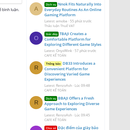
Nnok Fits Naturally Into
Dịch vụ
A
 bình luận.
Everyday Routines As An Online
Gaming Platform
Latest: amoba
55 phút trước
Thảo luận Thuế VAT
TBAJI Creates a
Giải đáp
O
Comfortable Platform for
Exploring Different Game Styles
Latest: OnyxWink
57 phút trước
CAFE KẾ TOÁN
DB33 Introduces a
Thông báo
R
Convenient Platform for
Discovering Varied Game
Experiences
Latest: RenzoAsh
Lúc 09:48
CAFE KẾ TOÁN
BBAJI Offers a Fresh
Dịch vụ
R
Approach to Exploring Diverse
Game Experiences
Latest: RenzoAsh
Lúc 09:45
CAFE KẾ TOÁN
Đặc điểm của giày bảo
Chia sẻ