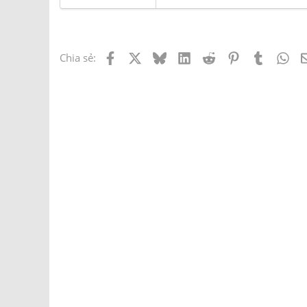
Facebook
X
Bluesky
LinkedIn
Reddit
Pinterest
Tumblr
Wh
Chia sẻ: