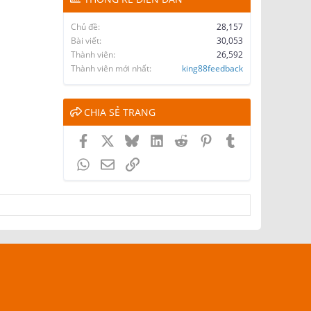
Chủ đề
28,157
Bài viết
30,053
Thành viên
26,592
Thành viên mới nhất
king88feedback
CHIA SẺ TRANG
Facebook
X
Bluesky
LinkedIn
Reddit
Pinterest
Tumblr
WhatsApp
Email
Link