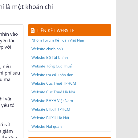
hỉ là một khoản chi
LIÊN KẾT WEBSITE
 nhìn vào
yên tắc
Nhóm Forum Kế Toán Việt Nam
ợp với
Website chính phủ
Website Bộ Tài Chính
, nếu
Website Tổng Cục Thuế
hi phí sau
Website tra cứu hóa đơn
ều mà
Website Cục Thuế TPHCM
Website Cục Thuế Hà Nội
hí vận
Website BHXH Việt Nam
 yếu tố
Website BHXH TPHCM
Website BHXH Hà Nội
ố rất
Website Hải quan
à giảm
i thường