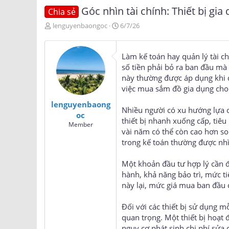
Góc nhìn tài chính: Thiết bị g
Chia sẻ
T
N
lenguyenbaongoc
6/7/26
h
g
r
à
e
y
Làm kế toán hay quản lý tài c
a
g
số tiền phải bỏ ra ban đầu mà
d
ử
này thường được áp dụng khi d
s
i
việc mua sắm đồ gia dụng cho 
t
a
lenguyenbaong
r
Nhiều người có xu hướng lựa c
oc
t
thiết bị nhanh xuống cấp, tiê
Member
e
vài năm có thể còn cao hơn so
r
trong kế toán thường được nhì
Một khoản đầu tư hợp lý cần đ
hành, khả năng bảo trì, mức ti
này lại, mức giá mua ban đầu 
Đối với các thiết bị sử dụng m
quan trọng. Một thiết bị hoạt 
nguy cơ phát sinh chi phí sửa