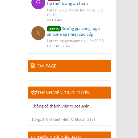
G
hộ thời trang an toàn
Latest: giày bảo hộ lao động
Lúc
09:19
VIỆC LÀM
Xưởng gia công logo
Dịch vụ
N
silicone ép nhiệt cao cấp
Latest: nguyenvanphu
Lúc 09:03
CAFE KẾ TOÁN
FANPAGE
THÀNH VIÊN TRỰC TUYẾN
Không có thành viên trực tuyến.
Tổng: 319 (Thành viên: 0, khách: 319)
THỐNG KÊ DIỄN ĐÀN