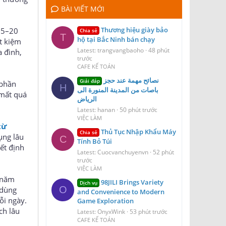
BÀI VIẾT MỚI
Thương hiệu giày bảo
 15–20
Chia sẻ
T
hộ tại Bắc Ninh bán chạy
t kiệm
Latest: trangvangbaoho
48 phút
a đình,
trước
CAFE KẾ TOÁN
نصائح مهمة عند حجز
Giải đáp
 phần
H
باصات من المدينة المنورة الى
 mất quá
الرياض
Latest: hanan
50 phút trước
VIỆC LÀM
từ
Thủ Tục Nhập Khẩu Máy
Chia sẻ
ụng lâu
C
Tính Bỏ Túi
ết định
Latest: Cuocvanchuyenvn
52 phút
trước
VIỆC LÀM
u năm
98JILI Brings Variety
Dịch vụ
O
 dùng
and Convenience to Modern
ỗi ngày.
Game Exploration
ch lâu
Latest: OnyxWink
53 phút trước
CAFE KẾ TOÁN