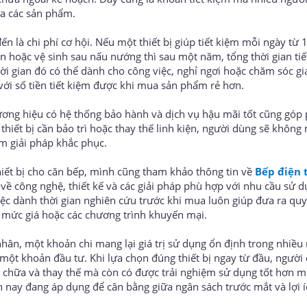
ữa các sản phẩm.
n là chi phí cơ hội. Nếu một thiết bị giúp tiết kiệm mỗi ngày từ
n hoặc vệ sinh sau nấu nướng thì sau một năm, tổng thời gian tiế
ời gian đó có thể dành cho công việc, nghỉ ngơi hoặc chăm sóc gi
o với số tiền tiết kiệm được khi mua sản phẩm rẻ hơn.
ương hiệu có hệ thống bảo hành và dịch vụ hậu mãi tốt cũng góp
i thiết bị cần bảo trì hoặc thay thế linh kiện, người dùng sẽ không
tìm giải pháp khắc phục.
thiết bị cho căn bếp, mình cũng tham khảo thông tin về
Bếp điện 
ề công nghệ, thiết kế và các giải pháp phù hợp với nhu cầu sử d
iệc dành thời gian nghiên cứu trước khi mua luôn giúp đưa ra quy
o mức giá hoặc các chương trình khuyến mại.
 nhân, một khoản chi mang lại giá trị sử dụng ổn định trong nhiề
một khoản đầu tư. Khi lựa chọn đúng thiết bị ngay từ đầu, người
ửa chữa và thay thế mà còn có được trải nghiệm sử dụng tốt hơn m
n nay đang áp dụng để cân bằng giữa ngân sách trước mắt và lợi í