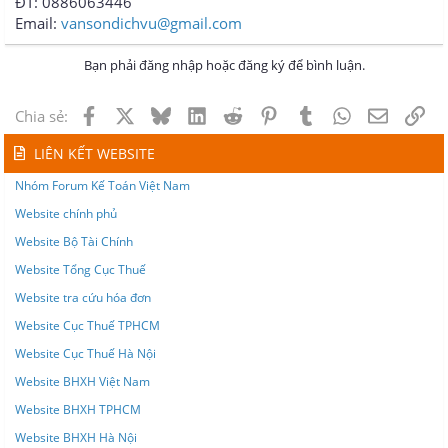
ĐT: 0886063446
Email:
vansondichvu@gmail.com
Bạn phải đăng nhập hoặc đăng ký để bình luận.
Facebook
X
Bluesky
LinkedIn
Reddit
Pinterest
Tumblr
WhatsApp
Email
Lin
Chia sẻ:
LIÊN KẾT WEBSITE
Nhóm Forum Kế Toán Việt Nam
Website chính phủ
Website Bộ Tài Chính
Website Tổng Cục Thuế
Website tra cứu hóa đơn
Website Cục Thuế TPHCM
Website Cục Thuế Hà Nội
Website BHXH Việt Nam
Website BHXH TPHCM
Website BHXH Hà Nội