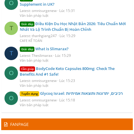
O
Supplement in UK?
Latest: omnisurgenew
Lúc 15:31
Văn bản pháp luật
Điều Kiện Du Học Nhật Bản 2026: Tiêu Chuẩn Mới
Giải đáp
T
Nhất Và Lộ Trình Chuẩn Bị Hoàn Chỉnh
Latest: thanhgiang247
Lúc 15:29
CAFE KẾ TOÁN
What is Slimarax?
Giải đáp
T
Latest: Theslimarax
Lúc 15:29
Văn bản pháp luật
BodyCode Keto Capsules 800mg: Check The
Cần giúp
O
Benefits And #1 Safe!
Latest: omnisurgenew
Lúc 15:23
Văn bản pháp luật
Glycoq Israel: רכיבים, יתרונות ותוצאות אמיתיות
Tuyển dụng
O
Latest: omnisurgenew
Lúc 15:18
Văn bản pháp luật
FANPAGE