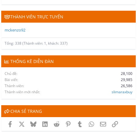
THÀNH VIÊN TRỰC TUYẾN
mckenzo92
Tổng: 338 (Thành viên: 1, khách: 337)
THỐNG KÊ DIỄN ĐÀN
Chủ đề
28,100
Bài viết
29,985
Thành viên
26,586
Thành viên mới nhất
slimaraxbuy
CHIA SẺ TRANG
Facebook
X
Bluesky
LinkedIn
Reddit
Pinterest
Tumblr
WhatsApp
Email
Link