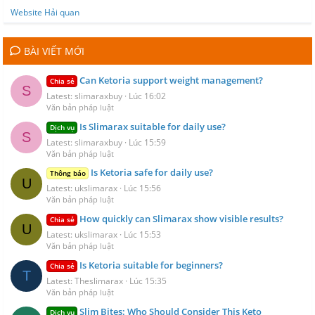
Website Hải quan
BÀI VIẾT MỚI
Can Ketoria support weight management?
Chia sẻ
S
Latest: slimaraxbuy
Lúc 16:02
Văn bản pháp luật
Is Slimarax suitable for daily use?
Dịch vụ
S
Latest: slimaraxbuy
Lúc 15:59
Văn bản pháp luật
Is Ketoria safe for daily use?
Thông báo
U
Latest: ukslimarax
Lúc 15:56
Văn bản pháp luật
How quickly can Slimarax show visible results?
Chia sẻ
U
Latest: ukslimarax
Lúc 15:53
Văn bản pháp luật
Is Ketoria suitable for beginners?
Chia sẻ
T
Latest: Theslimarax
Lúc 15:35
Văn bản pháp luật
Slim Bites: Who Should Consider This Keto
Dịch vụ