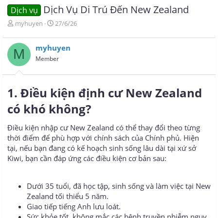
Dịch Vụ Di Trú Đến New Zealand
Dịch vụ
T
N
myhuyen
27/6/26
h
g
r
à
myhuyen
e
y
M
a
g
Member
d
ử
s
i
t
1. Điều kiện định cư New Zealand
a
r
có khó không?
t
e
Điều kiện nhập cư New Zealand có thể thay đổi theo từng
r
thời điểm để phù hợp với chính sách của Chính phủ. Hiện
tại, nếu bạn đang có kế hoạch sinh sống lâu dài tại xứ sở
Kiwi, bạn cần đáp ứng các điều kiện cơ bản sau:
Dưới 35 tuổi, đã học tập, sinh sống và làm việc tại New
Zealand tối thiểu 5 năm.
Giao tiếp tiếng Anh lưu loát.
Sức khỏe tốt, không mắc các bệnh truyền nhiễm nguy