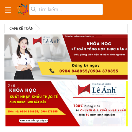
CAFE KẾ TOÁN
2 / 6
2 / 6