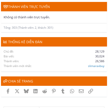
THÀNH VIÊN TRỰC TUYẾN
Không có thành viên trực tuyến.
Tổng: 303 (Thành viên: 2, khách: 301)
THỐNG KÊ DIỄN ĐÀN
Chủ đề
28,129
Bài viết
30,024
Thành viên
26,586
Thành viên mới nhất
slimaraxbuy
CHIA SẺ TRANG
Facebook
X
Bluesky
LinkedIn
Reddit
Pinterest
Tumblr
WhatsApp
Email
Link