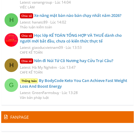
Latest: vanangroup
Lúc 14:04
VIỆC LÀM
Xe nâng mặt bàn nào bán chạy nhất năm 2026?
Chia sẻ
H
Latest: hanatc89
Lúc 14:02
Thảo luận kiểm toán
Học lớp KẾ TOÁN TỔNG HỢP VÀ THUẾ dành cho
Chia sẻ
người mới bắt đầu, chưa có kiến thức thực tế
Latest: giaoducvietnam09
Lúc 13:53
CAFE KẾ TOÁN
Nên đi Núi Tứ Cô Nương hay Cửu Trại Câu?
Chia sẻ
H
Latest: Hà My Nghiêm
Lúc 13:47
CAFE KẾ TOÁN
By BodyCode Keto You Can Achieve Fast Weight
Thông báo
G
Loss And Boost Energy
Latest: GreenFarmsbuy
Lúc 13:28
Văn bản pháp luật
FANPAGE