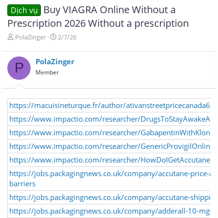
Buy VIAGRA Online Without a
Dịch vụ
Prescription 2026 Without a prescription
T
N
PolaZinger
2/7/26
h
g
r
à
PolaZinger
e
y
P
a
g
Member
d
ử
s
i
t
https://macuisineturque.fr/author/ativanstreetpricecanada65
a
r
https://www.impactio.com/researcher/DrugsToStayAwakeAvai
t
https://www.impactio.com/researcher/GabapentinWithKlono
e
r
https://www.impactio.com/researcher/GenericProvigilOnline
https://www.impactio.com/researcher/HowDoIGetAccutanePres
https://jobs.packagingnews.co.uk/company/accutane-price-ae
barriers
https://jobs.packagingnews.co.uk/company/accutane-shipping
https://jobs.packagingnews.co.uk/company/adderall-10-mg-co