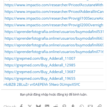
https://www.impactio.com/researcher/PriceofAccutaneWithout
https://www.impactio.com/researcher/PriceofAdderallInCan
https://www.impactio.com/researcher/Provigil100SecureAid
https://www.impactio.com/researcher/Provigil200OvernightF
https://aprenderfotografia.online/usuarios/buymodafinil531/p
https://aprenderfotografia.online/usuarios/buymodafinil6633/
https://aprenderfotografia.online/usuarios/buymodafinil6698/
https://aprenderfotografia.online/usuarios/buymodafinil716/p
https://grepmed.com/Buy_Adderall_11007
https://grepmed.com/Buy_Adderall_12985
https://grepmed.com/Buy_Adderall_13687
https://grepmed.com/Buy_Adderall_19655
r4zBZB
2BLuZr
vr0AEPEhh
5Nwo
0UmpvXSYC
Bạn phải đăng nhập hoặc đăng ký để bình luận.
Facebook
X
Bluesky
LinkedIn
Reddit
Pinterest
Tumblr
WhatsApp
Email
Lin
Chia sẻ: