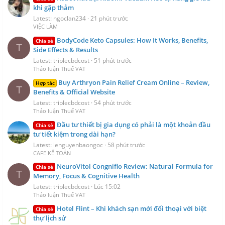
khi gặp thảm
Latest: ngoclan234
21 phút trước
VIỆC LÀM
BodyCode Keto Capsules: How It Works, Benefits,
Chia sẻ
T
Side Effects & Results
Latest: triplecbdcost
51 phút trước
Thảo luận Thuế VAT
Buy Arthryon Pain Relief Cream Online – Review,
Hợp tác
T
Benefits & Official Website
Latest: triplecbdcost
54 phút trước
Thảo luận Thuế VAT
Đầu tư thiết bị gia dụng có phải là một khoản đầu
Chia sẻ
tư tiết kiệm trong dài hạn?
Latest: lenguyenbaongoc
58 phút trước
CAFE KẾ TOÁN
NeuroVitol Congniflo Review: Natural Formula for
Chia sẻ
T
Memory, Focus & Cognitive Health
Latest: triplecbdcost
Lúc 15:02
Thảo luận Thuế VAT
Hotel Flint – Khi khách sạn mới đối thoại với biệt
Chia sẻ
thự lịch sử