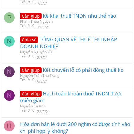
Trả lời
0
7/5/21
Kê khai thuế TNDN như thế nào
Cần giúp
P
Phạm Thảo Nguyên
Trả lời
0
31/3/21
TỔNG QUAN VỀ THUẾ THU NHẬP
Chia sẻ
N
DOANH NGHIỆP
Nguyễn Nguyên Vũ
Trả lời
0
8/3/21
Kết chuyển lỗ có phải đóng thuế ko
Cần giúp
N
Nguyễn Trần Thu Trang
Trả lời
0
6/3/21
Hạch toán khoản thuế TNDN được
Cần giúp
N
miễn giảm
Nguyễn Tú Anh
Trả lời
0
22/2/21
Hóa đơn bán lẻ dưới 200 nghìn có được tính vào
H
chi phí hợp lý không?