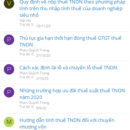
Quy định về nộp thuế TNDN theo phương pháp
V
tính trên thu nhập tính thuế của doanh nghiệp
siêu nhỏ
Việt Hà
Trả lời
0
18/11/20
Thủ tục gia hạn thời hạn đóng thuế GTGT thuế
P
TNDN
Phan Quỳnh Trang
Trả lời
0
27/10/20
Cách xác định lãi lỗ và chuyển lỗ thuế TNDN
P
Phan Quỳnh Trang
Trả lời
0
2/10/20
Những trường hợp ưu đãi thuế suất thuế TNDN
P
năm 2020
Phan Quỳnh Trang
Trả lời
0
9/9/20
Hướng dẫn tính thuế TNDN đối với chuyển
M
nhượng vốn