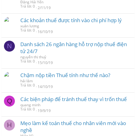
Đặng Hải Yến
Trả lời
0
2/11/19
Các khoản thuế được tính vào chi phí hợp lý
xuân lương
Trả lời
0
16/10/19
Danh sách 26 ngân hàng hỗ trợ nộp thuế điện
N
tử 24/7
nguyễn thị thuỷ
Trả lời
0
15/10/19
Chậm nộp tiền Thuế tính như thế nào?
hải lâm
Trả lời
0
14/10/19
Các biện pháp để tránh thuế thay vì trốn thuế
Q
quang minh
Trả lời
0
19/9/19
Mẹo làm kế toán thuế cho nhân viên mới vào
H
nghề
Hiên Vũ