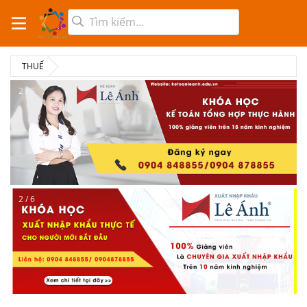
THUẾ
2 / 6
2 / 6