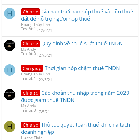
Gia hạn thời hạn nộp thuế và tiền thuê
Chia sẻ
H
đất để hỗ trợ người nộp thuế
Hoàng Thùy Linh
Trả lời
1
12/6/21
Quy định về thuế suất thuế TNDN
Chia sẻ
Ms Andy
Trả lời
0
27/5/21
Thời gian nộp chậm thuế TNDN
Cần giúp
H
Hoàng Thùy Linh
Trả lời
1
22/5/21
Các khoản thu nhập trong năm 2020
Chia sẻ
được giảm thuế TNDN
Ms Andy
Trả lời
0
7/5/21
Thủ tục quyết toán thuế khi chia tách
Chia sẻ
H
doanh nghiệp
Hương Thảo