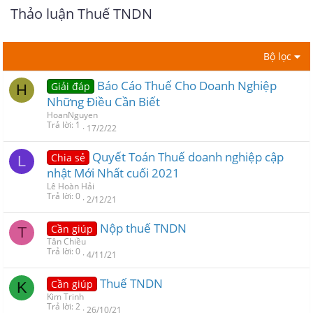
Thảo luận Thuế TNDN
Bộ lọc
Báo Cáo Thuế Cho Doanh Nghiệp
Giải đáp
H
Những Điều Cần Biết
HoanNguyen
Trả lời
1
17/2/22
Quyết Toán Thuế doanh nghiệp cập
Chia sẻ
L
nhật Mới Nhất cuối 2021
Lê Hoàn Hải
Trả lời
0
2/12/21
Nộp thuế TNDN
Cần giúp
T
Tân Chiều
Trả lời
0
4/11/21
Thuế TNDN
Cần giúp
K
Kim Trinh
Trả lời
2
26/10/21