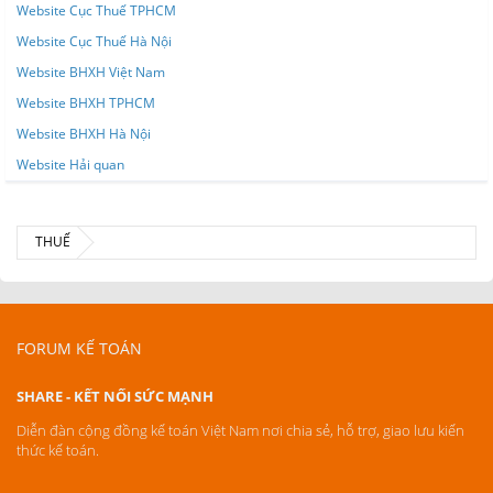
Website Cục Thuế TPHCM
Website Cục Thuế Hà Nội
Website BHXH Việt Nam
Website BHXH TPHCM
Website BHXH Hà Nội
Website Hải quan
THUẾ
FORUM KẾ TOÁN
SHARE - KẾT NỐI SỨC MẠNH
Diễn đàn cộng đồng kế toán Việt Nam nơi chia sẻ, hỗ trợ, giao lưu kiến
thức kế toán.