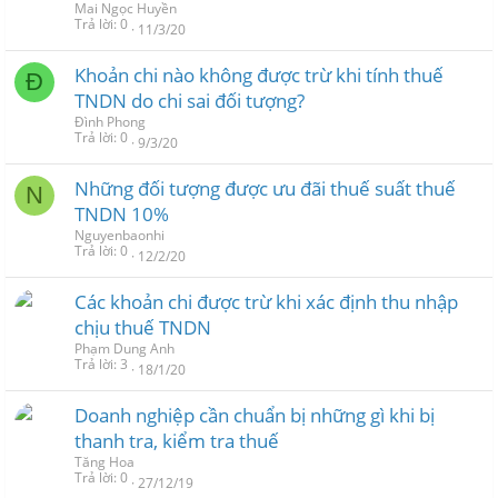
Mai Ngọc Huyền
Trả lời
0
11/3/20
Khoản chi nào không được trừ khi tính thuế
Đ
TNDN do chi sai đối tượng?
Đình Phong
Trả lời
0
9/3/20
Những đối tượng được ưu đãi thuế suất thuế
N
TNDN 10%
Nguyenbaonhi
Trả lời
0
12/2/20
Các khoản chi được trừ khi xác định thu nhập
chịu thuế TNDN
Phạm Dung Anh
Trả lời
3
18/1/20
Doanh nghiệp cần chuẩn bị những gì khi bị
thanh tra, kiểm tra thuế
Tăng Hoa
Trả lời
0
27/12/19