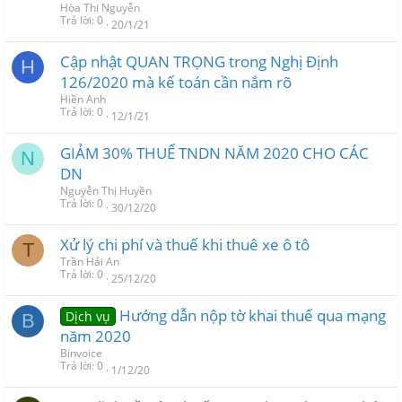
Hòa Thị Nguyễn
Trả lời
0
20/1/21
Cập nhật QUAN TRỌNG trong Nghị Định
H
126/2020 mà kế toán cần nắm rõ
Hiền Anh
Trả lời
0
12/1/21
GIẢM 30% THUẾ TNDN NĂM 2020 CHO CÁC
N
DN
Nguyễn Thị Huyền
Trả lời
0
30/12/20
Xử lý chi phí và thuế khi thuê xe ô tô
T
Trần Hải An
Trả lời
0
25/12/20
Hướng dẫn nộp tờ khai thuế qua mạng
Dịch vụ
B
năm 2020
Binvoice
Trả lời
0
1/12/20