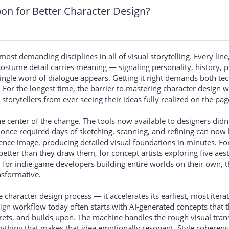
on for Better Character Design?
most demanding disciplines in all of visual storytelling. Every line
costume detail carries meaning — signaling personality, history, 
ingle word of dialogue appears. Getting it right demands both tec
t. For the longest time, the barrier to mastering character design 
torytellers from ever seeing their ideas fully realized on the pag
the center of the change. The tools now available to designers didn'
 once required days of sketching, scanning, and refining can now
ence image, producing detailed visual foundations in minutes. For
better than they draw them, for concept artists exploring five aest
 for indie game developers building entire worlds on their own, t
nsformative.
e character design process — it accelerates its earliest, most itera
ign
workflow today often starts with AI-generated concepts that 
prets, and builds upon. The machine handles the rough visual trans
erything that makes that idea emotionally resonant. Style coherenc