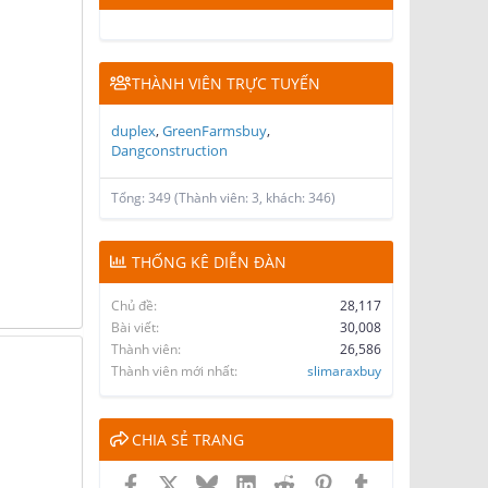
THÀNH VIÊN TRỰC TUYẾN
duplex
GreenFarmsbuy
Dangconstruction
Tổng: 349 (Thành viên: 3, khách: 346)
THỐNG KÊ DIỄN ĐÀN
Chủ đề
28,117
Bài viết
30,008
Thành viên
26,586
Thành viên mới nhất
slimaraxbuy
CHIA SẺ TRANG
Facebook
X
Bluesky
LinkedIn
Reddit
Pinterest
Tumblr