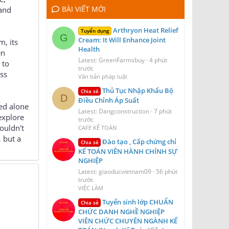
BÀI VIẾT MỚI
 and
Arthryon Heat Relief
Tuyển dụng
G
Cream: It Will Enhance Joint
m, its
Health
en
Latest: GreenFarmsbuy
4 phút
 to
trước
ess
Văn bản pháp luật
Thủ Tục Nhập Khẩu Bộ
Chia sẻ
D
Điều Chỉnh Áp Suất
eed alone
Latest: Dangconstruction
7 phút
explore
trước
ouldn't
CAFE KẾ TOÁN
, but a
Đào tạo , Cấp chứng chỉ
Chia sẻ
KẾ TOÁN VIÊN HÀNH CHÍNH SỰ
NGHIỆP
Latest: giaoducvietnam09
56 phút
trước
VIỆC LÀM
Tuyển sinh lớp CHUẨN
Chia sẻ
CHỨC DANH NGHỀ NGHIỆP
VIÊN CHỨC CHUYÊN NGÀNH KẾ