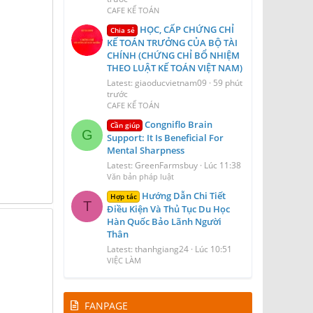
CAFE KẾ TOÁN
HỌC, CẤP CHỨNG CHỈ
Chia sẻ
KẾ TOÁN TRƯỞNG CỦA BỘ TÀI
CHÍNH (CHỨNG CHỈ BỔ NHIỆM
THEO LUẬT KẾ TOÁN VIỆT NAM)
Latest: giaoducvietnam09
59 phút
trước
CAFE KẾ TOÁN
Congniflo Brain
Cần giúp
G
Support: It Is Beneficial For
Mental Sharpness
Latest: GreenFarmsbuy
Lúc 11:38
Văn bản pháp luật
Hướng Dẫn Chi Tiết
Hợp tác
T
Điều Kiện Và Thủ Tục Du Học
Hàn Quốc Bảo Lãnh Người
Thân
Latest: thanhgiang24
Lúc 10:51
VIỆC LÀM
FANPAGE