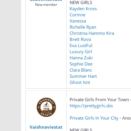
NEW GIRLS
New member
Kayden Kross
Corinne
Vanessa
Richelle Ryan
Christina Hammo Kira
Brett Rossi
Eva LustFul
Luxury Girl
Hanna Zuki
Sophie Dee
Clara Blanc
Summer Hart
Ghost Isnt
Private Girls From Your Town -
https://prettygirls.sbs
Private Girls In Your City
- Ano
Vaishnaviestat
NEW GIRLS