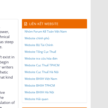
LIÊN KẾT WEBSITE
,
power,
Nhóm Forum Kế Toán Việt Nam
hnical
Website chính phủ
was steep
Website Bộ Tài Chính
e.
Website Tổng Cục Thuế
t exist in
Website tra cứu hóa đơn
 begin
Website Cục Thuế TPHCM
 writers
hetic
Website Cục Thuế Hà Nội
hat kind
Website BHXH Việt Nam
Website BHXH TPHCM
tive
Website BHXH Hà Nội
the
Website Hải quan
lation of
e,