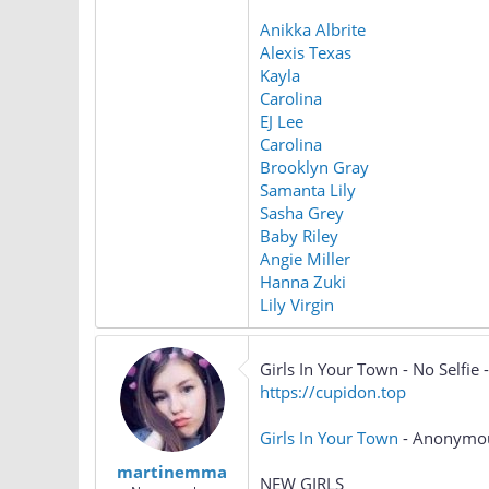
Anikka Albrite
Alexis Texas
Kayla
Carolina
EJ Lee
Carolina
Brooklyn Gray
Samanta Lily
Sasha Grey
Baby Riley
Angie Miller
Hanna Zuki
Lily Virgin
Girls In Your Town - No Selfi
https://cupidon.top
Girls In Your Town
- Anonymous
martinemma
NEW GIRLS