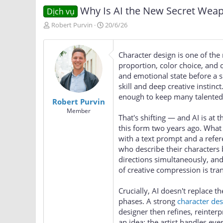
Why Is AI the New Secret Weap
Dịch vụ
T
N
Robert Purvin
20/6/26
h
g
r
à
e
y
Character design is one of the 
a
g
proportion, color choice, and 
d
ử
and emotional state before a s
s
i
skill and deep creative instinc
t
a
enough to keep many talented s
Robert Purvin
r
Member
t
That's shifting — and AI is at 
e
this form two years ago. What
r
with a text prompt and a refer
who describe their characters 
directions simultaneously, and
of creative compression is tra
Crucially, AI doesn't replace th
phases. A strong
character des
designer then refines, reinter
an idea; the artist handles ev