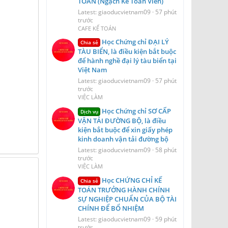
TOÁN (Ngạch Kế Toán Viên)
Latest: giaoducvietnam09
57 phút
trước
CAFE KẾ TOÁN
Học Chứng chỉ ĐẠI LÝ
Chia sẻ
TÀU BIỂN, là điều kiện bắt buộc
để hành nghề đại lý tàu biển tại
Việt Nam
Latest: giaoducvietnam09
57 phút
trước
VIỆC LÀM
Học Chứng chỉ SƠ CẤP
Dịch vụ
VẬN TẢI ĐƯỜNG BỘ, là điều
kiện bắt buộc để xin giấy phép
kinh doanh vận tải đường bộ
Latest: giaoducvietnam09
58 phút
trước
VIỆC LÀM
Học CHỨNG CHỈ KẾ
Chia sẻ
TOÁN TRƯỞNG HÀNH CHÍNH
SỰ NGHIỆP CHUẨN CỦA BỘ TÀI
CHÍNH ĐỂ BỔ NHIỆM
Latest: giaoducvietnam09
59 phút
trước