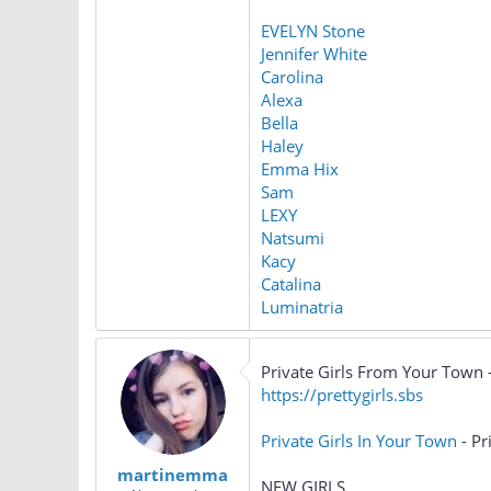
EVELYN Stone
Jennifer White
Carolina
Alexa
Bella
Haley
Emma Hix
Sam
LEXY
Natsumi
Kacy
Catalina
Luminatria
Private Girls From Your Town -
https://prettygirls.sbs
Private Girls In Your Town
- Pr
martinemma
NEW GIRLS