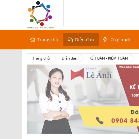
Trang chủ
Diễn đàn
Có gì mới
Trang chủ
Diễn đàn
KẾ TOÁN - KIỂM TOÁN
2 / 6