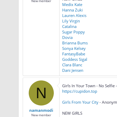
New member
Medix Kate
Hanna Zuki
Lauren Alexis
Lily Virgin
Catalina
Sugar Poppy
Dovia
Brianna Bums
Sonya Kelsey
FantasyBabe
Goddess Sigal
Clara Blanc
Dani Jensen
Girls In Your Town - No Selfi
N
https://cupidon.top
Girls From Your City
- Anonymo
namanmodi
NEW GIRLS
New member