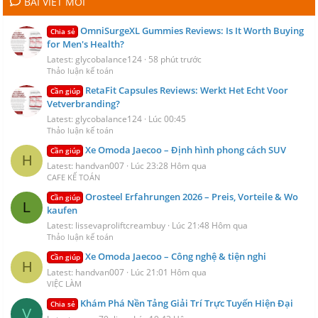
BÀI VIẾT MỚI
OmniSurgeXL Gummies Reviews: Is It Worth Buying
Chia sẻ
for Men's Health?
Latest: glycobalance124
58 phút trước
Thảo luận kế toán
RetaFit Capsules Reviews: Werkt Het Echt Voor
Cần giúp
Vetverbranding?
Latest: glycobalance124
Lúc 00:45
Thảo luận kế toán
Xe Omoda Jaecoo – Định hình phong cách SUV
Cần giúp
H
Latest: handvan007
Lúc 23:28 Hôm qua
CAFE KẾ TOÁN
Orosteel Erfahrungen 2026 – Preis, Vorteile & Wo
Cần giúp
L
kaufen
Latest: lissevaproliftcreambuy
Lúc 21:48 Hôm qua
Thảo luận kế toán
Xe Omoda Jaecoo – Công nghệ & tiện nghi
Cần giúp
H
Latest: handvan007
Lúc 21:01 Hôm qua
VIỆC LÀM
Khám Phá Nền Tảng Giải Trí Trực Tuyến Hiện Đại
Chia sẻ
V