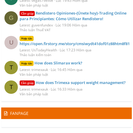
Latest: vegas79elive
Lúc 19:43 Hôm qua
Văn bản pháp luật
Rendistero Opiniones-{Únete hoy}-Trading Online
Cần giúp
G
para Principiantes: Cómo Utilizar Rendistero!
Latest: guvenfundex
Lúc 19:06 Hôm qua
Thảo luận Thuế VAT
Hợp tác
U
https://open.firstory.me/story/cmsiwydt41dof01z88htm8f81
Latest: UsTodayHealth
Lúc 17:23 Hôm qua
Thảo luận kiểm toán
How does Slimarax work?
Hợp tác
T
Latest: trimexauk
Lúc 16:45 Hôm qua
Văn bản pháp luật
How does Trimexa support weight management?
Cần giúp
T
Latest: trimexauk
Lúc 16:33 Hôm qua
Văn bản pháp luật
FANPAGE