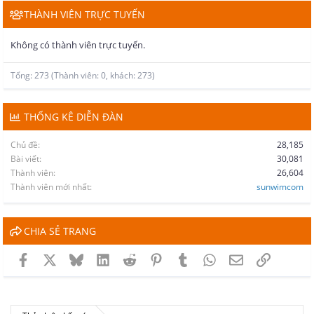
THÀNH VIÊN TRỰC TUYẾN
Không có thành viên trực tuyến.
Tổng: 273 (Thành viên: 0, khách: 273)
THỐNG KÊ DIỄN ĐÀN
Chủ đề
28,185
Bài viết
30,081
Thành viên
26,604
Thành viên mới nhất
sunwimcom
CHIA SẺ TRANG
Facebook
X
Bluesky
LinkedIn
Reddit
Pinterest
Tumblr
WhatsApp
Email
Link