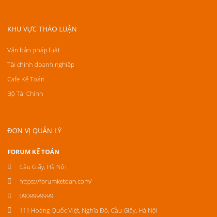
KHU VỰC THẢO LUẬN
Văn bản pháp luật
Tài chính doanh nghiệp
Cafe Kế Toán
Bộ Tài Chính
ĐƠN VỊ QUẢN LÝ
FORUM KẾ TOÁN
Cầu Giấy, Hà Nội
https://forumketoan.com/
0909999999
111 Hoàng Quốc Việt, Nghĩa Đô, Cầu Giấy, Hà Nội