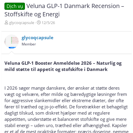
Veluna GLP-1 Danmark Recension –
Dịch vụ
Stoffskifte og Energi
T
N
glycoqcapsule
12/5/26
h
g
r
à
glycoqcapsule
e
y
a
g
Member
d
ử
s
i
t
Veluna GLP-1 Booster Anmeldelse 2026 – Naturlig og
a
mild støtte til appetit og stofskifte i Danmark
r
t
e
r
I 2026 søger mange danskere, der ønsker at støtte deres
vægt og velvære, efter milde og bæredygtige løsninger frem
for aggressive slankemidler eller ekstreme diæter, der ofte
fører til træthed og jo-jo-effekt. De foretrækker et behageligt
dagligt tilskud, som diskret hjælper med at regulere
appetitten, understøtte et balanceret stofskifte og give mere
stabil energi – uden uro, træthed eller afhængighed. Kapsler
er et af de mest praktiske formater: præcis dosering, nemme