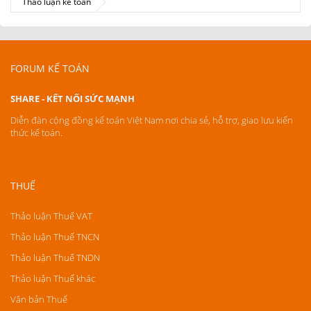
Thảo luận kế toán
FORUM KẾ TOÁN
SHARE - KẾT NỐI SỨC MẠNH
Diễn đàn cộng đồng kế toán Việt Nam nơi chia sẻ, hỗ trợ, giao lưu kiến
thức kế toán.
THUẾ
Thảo luận Thuế VAT
Thảo luận Thuế TNCN
Thảo luận Thuế TNDN
Thảo luận Thuế khác
Văn bản Thuế