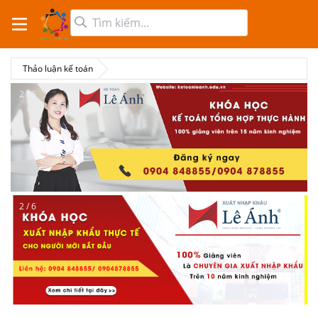
Thảo luận kế toán
2 / 6
2 / 6