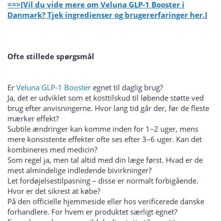
==>[Vil du vide mere om Veluna GLP-1 Booster i
Danmark? Tjek ingredienser og brugererfaringer her.]
Ofte stillede spørgsmål
Er
Veluna GLP-1 Booster
egnet til daglig brug?
Ja, det er udviklet som et kosttilskud til løbende støtte ved
brug efter anvisningerne. Hvor lang tid går der, før de fleste
mærker effekt?
Subtile ændringer kan komme inden for 1–2 uger, mens
mere konsistente effekter ofte ses efter 3–6 uger. Kan det
kombineres med medicin?
Som regel ja, men tal altid med din læge først. Hvad er de
mest almindelige indledende bivirkninger?
Let fordøjelsestilpasning – disse er normalt forbigående.
Hvor er det sikrest at købe?
På den officielle hjemmeside eller hos verificerede danske
forhandlere. For hvem er produktet særligt egnet?