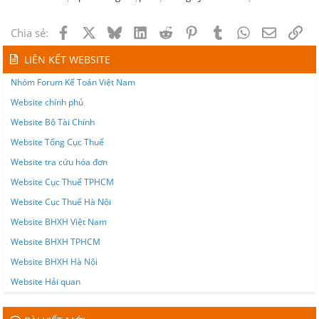
Facebook
X
Bluesky
LinkedIn
Reddit
Pinterest
Tumblr
WhatsApp
Email
Lin
Chia sẻ:
LIÊN KẾT WEBSITE
Nhóm Forum Kế Toán Việt Nam
Website chính phủ
Website Bộ Tài Chính
Website Tổng Cục Thuế
Website tra cứu hóa đơn
Website Cục Thuế TPHCM
Website Cục Thuế Hà Nội
Website BHXH Việt Nam
Website BHXH TPHCM
Website BHXH Hà Nội
Website Hải quan