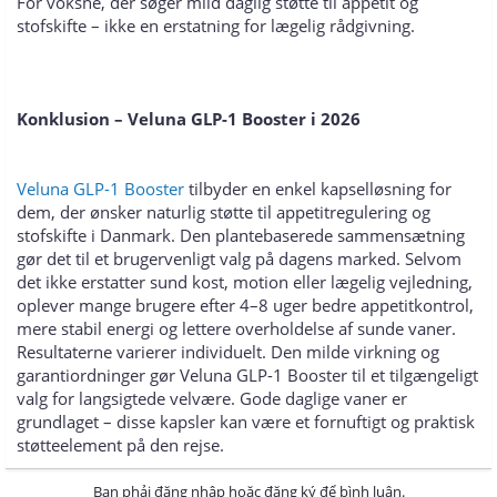
For voksne, der søger mild daglig støtte til appetit og
stofskifte – ikke en erstatning for lægelig rådgivning.
Konklusion – Veluna GLP-1 Booster i 2026
Veluna GLP-1 Booster
tilbyder en enkel kapselløsning for
dem, der ønsker naturlig støtte til appetitregulering og
stofskifte i Danmark. Den plantebaserede sammensætning
gør det til et brugervenligt valg på dagens marked. Selvom
det ikke erstatter sund kost, motion eller lægelig vejledning,
oplever mange brugere efter 4–8 uger bedre appetitkontrol,
mere stabil energi og lettere overholdelse af sunde vaner.
Resultaterne varierer individuelt. Den milde virkning og
garantiordninger gør Veluna GLP-1 Booster til et tilgængeligt
valg for langsigtede velvære. Gode daglige vaner er
grundlaget – disse kapsler kan være et fornuftigt og praktisk
støtteelement på den rejse.
Bạn phải đăng nhập hoặc đăng ký để bình luận.