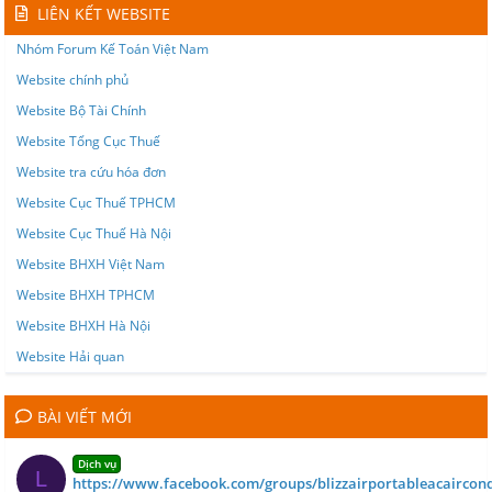
LIÊN KẾT WEBSITE
Nhóm Forum Kế Toán Việt Nam
Website chính phủ
Website Bộ Tài Chính
Website Tổng Cục Thuế
Website tra cứu hóa đơn
Website Cục Thuế TPHCM
Website Cục Thuế Hà Nội
Website BHXH Việt Nam
Website BHXH TPHCM
Website BHXH Hà Nội
Website Hải quan
BÀI VIẾT MỚI
Dịch vụ
L
https://www.facebook.com/groups/blizzairportableacaircond