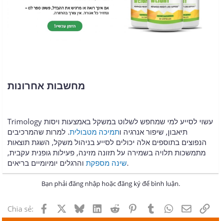
מחשבות אחרונות
Trimology עשוי לסייע למי שמחפש לשלוט במשקל באמצעות ויסות
תיאבון, שיפור אנרגיה ו
תמיכה מטבולית
. למרות שהמרכיבים
הנפוצים בתוספים אלה יכולים לסייע בניהול משקל, השגת תוצאות
מתמשכות תלויה בשמירה על תזונה מזינה, פעילות גופנית עקבית,
והרגלים יומיומיים בריאים.
שינה מספקת
Bạn phải đăng nhập hoặc đăng ký để bình luận.
Facebook
X
Bluesky
LinkedIn
Reddit
Pinterest
Tumblr
WhatsApp
Email
Lin
Chia sẻ: