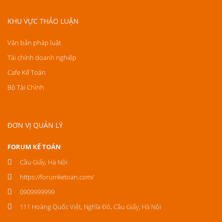
KHU VỰC THẢO LUẬN
Văn bản pháp luật
Tài chính doanh nghiệp
Cafe Kế Toán
Bộ Tài Chính
ĐƠN VỊ QUẢN LÝ
FORUM KẾ TOÁN
Cầu Giấy, Hà Nội
https://forumketoan.com/
0909999999
111 Hoàng Quốc Việt, Nghĩa Đô, Cầu Giấy, Hà Nội