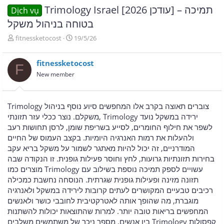
Trimology Israel [עודכן 2026] – תמיכה
Dịch vụ
בטוחה בניהול משקל
T
N
fitnessketocost
19/5/26
h
g
r
à
fitnessketocost
e
y
F
a
g
New member
d
ử
s
i
t
Trimology צוברים תאוצה בקרב אלו המחפשים סיוע נוסף בניהול
a
משקלם. נוצר ככלי עזר תזונתי, Trimology ירידה במשקל נועד
r
לשפר את חילוף החומרים, לסייע בשריפת שומן, לרסן תחושות רעב
t
e
ולהעלות את רמות האנרגיה היומיות. בקצב העמוס של החיים
r
המודרניים, זה יכול להיות מאתגר לשמור על משקל בריא עקב
בחירות תזונתיות גרועות, לחץ וחוסר פעילות גופנית. זו הנקודה שבה
מוצרים כמו Trimology עשויים לספק תמיכה נוספת בשילוב עם
תזונה מזינה ופעילות גופנית שגרתית. הנוסחה נחשבת כמכילה
רכיבים טבעיים המקושרים לעתים קרובות לירידה במשקל ולאנרגיה
מוגברת, מה שהופך אותה לאטרקטיבית לחובבי כושר ולאנשים
המחפשים בריאות טובה יותר. למרות שהתוצאות יכולות להשתנות
בין אנשים, מספר ניכר של משתמשים משלבים Trimology קפסולות