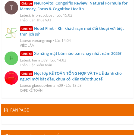
NeuroVitol Congniflo Review: Natural Formula for
Chia sẻ
T
Memory, Focus & Cognitive Health
Latest: triplecbdcost
Lúc 15:02
Thảo luận Thuế VAT
Hotel Flint – Khi khách sạn mới đối thoại với biệt
Chia sẻ
thự lịch sử
Latest: vanangroup
Lúc 14:04
VIỆC LÀM
Xe nâng mặt bàn nào bán chạy nhất năm 2026?
Chia sẻ
H
Latest: hanatc89
Lúc 14:02
Thảo luận kiểm toán
Học lớp KẾ TOÁN TỔNG HỢP VÀ THUẾ dành cho
Chia sẻ
người mới bắt đầu, chưa có kiến thức thực tế
Latest: giaoducvietnam09
Lúc 13:53
CAFE KẾ TOÁN
FANPAGE