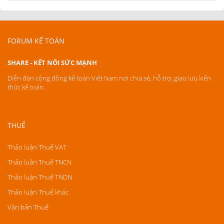
FORUM KẾ TOÁN
SHARE - KẾT NỐI SỨC MẠNH
Diễn đàn cộng đồng kế toán Việt Nam nơi chia sẻ, hỗ trợ, giao lưu kiến
thức kế toán.
THUẾ
Thảo luận Thuế VAT
Thảo luận Thuế TNCN
Thảo luận Thuế TNDN
Thảo luận Thuế khác
Văn bản Thuế