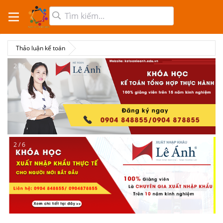
Thảo luận kế toán
2 / 6
2 / 6