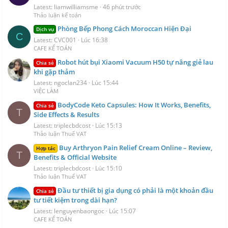
Latest: liamwilliamsme
46 phút trước
Thảo luận kế toán
Phòng Bếp Phong Cách Moroccan Hiện Đại
Dịch vụ
C
Latest: CVC001
Lúc 16:38
CAFE KẾ TOÁN
Robot hút bụi Xiaomi Vacuum H50 tự nâng giẻ lau
Chia sẻ
khi gặp thảm
Latest: ngoclan234
Lúc 15:44
VIỆC LÀM
BodyCode Keto Capsules: How It Works, Benefits,
Chia sẻ
T
Side Effects & Results
Latest: triplecbdcost
Lúc 15:13
Thảo luận Thuế VAT
Buy Arthryon Pain Relief Cream Online – Review,
Hợp tác
T
Benefits & Official Website
Latest: triplecbdcost
Lúc 15:10
Thảo luận Thuế VAT
Đầu tư thiết bị gia dụng có phải là một khoản đầu
Chia sẻ
tư tiết kiệm trong dài hạn?
Latest: lenguyenbaongoc
Lúc 15:07
CAFE KẾ TOÁN