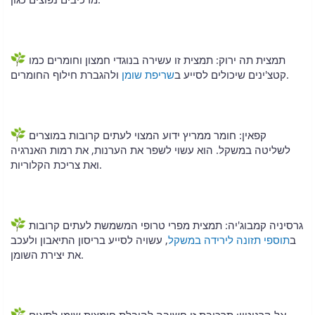
תמצית תה ירוק: תמצית זו עשירה בנוגדי חמצון וחומרים כמו
ולהגברת חילוף החומרים.
קטצ'ינים שיכולים לסייע ב
שריפת שומן
קפאין: חומר ממריץ ידוע המצוי לעתים קרובות במוצרים
לשליטה במשקל. הוא עשוי לשפר את הערנות, את רמות האנרגיה
ואת צריכת הקלוריות.
גרסיניה קמבוג'יה: תמצית מפרי טרופי המשמשת לעתים קרובות
ב
תוספי תזונה לירידה במשקל
, עשויה לסייע בריסון התיאבון ולעכב
את יצירת השומן.
אל-קרניטין: תרכובת זו חשובה להובלת חומצות שומן לתאים