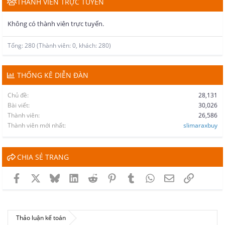
THÀNH VIÊN TRỰC TUYẾN
Không có thành viên trực tuyến.
Tổng: 280 (Thành viên: 0, khách: 280)
THỐNG KÊ DIỄN ĐÀN
Chủ đề
28,131
Bài viết
30,026
Thành viên
26,586
Thành viên mới nhất
slimaraxbuy
CHIA SẺ TRANG
Facebook
X
Bluesky
LinkedIn
Reddit
Pinterest
Tumblr
WhatsApp
Email
Link
Thảo luận kế toán