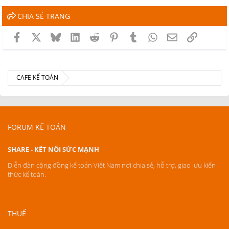
CHIA SẺ TRANG
Facebook
X
Bluesky
LinkedIn
Reddit
Pinterest
Tumblr
WhatsApp
Email
Link
CAFE KẾ TOÁN
FORUM KẾ TOÁN
SHARE - KẾT NỐI SỨC MẠNH
Diễn đàn cộng đồng kế toán Việt Nam nơi chia sẻ, hỗ trợ, giao lưu kiến
thức kế toán.
THUẾ