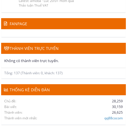
Latest: amoba
Lúc 20:01 Hôm qua
Thảo luận Thuế VAT
FANPAGE
THÀNH VIÊN TRỰC TUYẾN
Không có thành viên trực tuyến.
Tổng: 137 (Thành viên: 0, khách: 137)
THỐNG KÊ DIỄN ĐÀN
Chủ đề
28,259
Bài viết
30,159
Thành viên
26,625
Thành viên mới nhất
qq88cocom