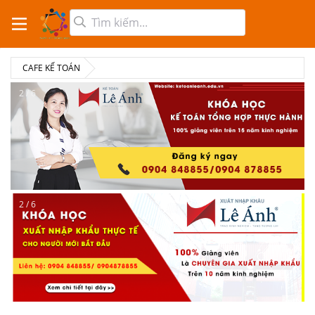
CAFE KẾ TOÁN
2 / 6
2 / 6