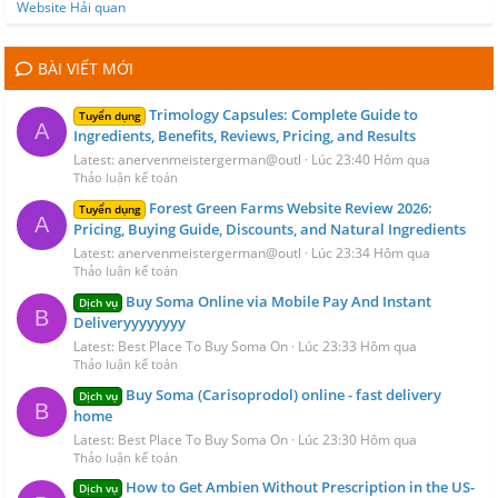
Website Hải quan
BÀI VIẾT MỚI
Trimology Capsules: Complete Guide to
Tuyển dụng
A
Ingredients, Benefits, Reviews, Pricing, and Results
Latest: anervenmeistergerman@outl
Lúc 23:40 Hôm qua
Thảo luận kế toán
Forest Green Farms Website Review 2026:
Tuyển dụng
A
Pricing, Buying Guide, Discounts, and Natural Ingredients
Latest: anervenmeistergerman@outl
Lúc 23:34 Hôm qua
Thảo luận kế toán
Buy Soma Online via Mobile Pay And Instant
Dịch vụ
B
Deliveryyyyyyyy
Latest: Best Place To Buy Soma On
Lúc 23:33 Hôm qua
Thảo luận kế toán
Buy Soma (Carisoprodol) online - fast delivery
Dịch vụ
B
home
Latest: Best Place To Buy Soma On
Lúc 23:30 Hôm qua
Thảo luận kế toán
How to Get Ambien Without Prescription in the US-
Dịch vụ