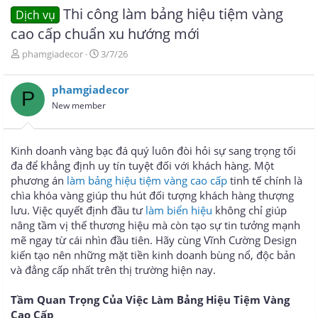
Thi công làm bảng hiệu tiệm vàng
Dịch vụ
cao cấp chuẩn xu hướng mới
T
N
phamgiadecor
3/7/26
h
g
r
à
phamgiadecor
e
y
P
a
g
New member
d
ử
s
i
t
Kinh doanh vàng bạc đá quý luôn đòi hỏi sự sang trọng tối
a
đa để khẳng định uy tín tuyệt đối với khách hàng. Một
r
phương án
làm bảng hiệu tiệm vàng cao cấp
tinh tế chính là
t
e
chìa khóa vàng giúp thu hút đối tượng khách hàng thượng
r
lưu. Việc quyết định đầu tư
làm biển hiệu
không chỉ giúp
nâng tầm vị thế thương hiệu mà còn tạo sự tin tưởng mạnh
mẽ ngay từ cái nhìn đầu tiên. Hãy cùng Vĩnh Cường Design
kiến tạo nên những mặt tiền kinh doanh bùng nổ, độc bản
và đẳng cấp nhất trên thị trường hiện nay.
Tầm Quan Trọng Của Việc Làm Bảng Hiệu Tiệm Vàng
Cao Cấp