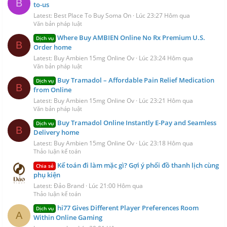
B
to-us
Latest: Best Place To Buy Soma On
Lúc 23:27 Hôm qua
Văn bản pháp luật
Where Buy AMBIEN Online No Rx Premium U.S.
Dịch vụ
B
Order home
Latest: Buy Ambien 15mg Online Ov
Lúc 23:24 Hôm qua
Văn bản pháp luật
Buy Tramadol – Affordable Pain Relief Medication
Dịch vụ
B
from Online
Latest: Buy Ambien 15mg Online Ov
Lúc 23:21 Hôm qua
Văn bản pháp luật
Buy Tramadol Online Instantly E-Pay and Seamless
Dịch vụ
B
Delivery home
Latest: Buy Ambien 15mg Online Ov
Lúc 23:18 Hôm qua
Thảo luận kế toán
Kế toán đi làm mặc gì? Gợi ý phối đồ thanh lịch cùng
Chia sẻ
phụ kiện
Latest: Đảo Brand
Lúc 21:00 Hôm qua
Thảo luận kế toán
hi77 Gives Different Player Preferences Room
Dịch vụ
A
Within Online Gaming