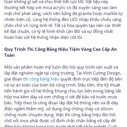
toàn không gỉ sét và chịu thời tiết cực tốt. Vật liệu này
thường kết hợp với mica acrylic có độ xuyên sáng cao làm
mặt chữ phát sáng, vách nền bằng đá granite hoặc marble tự
nhiên kiên cố, cùng hệ thống đèn LED nhập khẩu chiếu sáng
chân chữ vô cùng tinh tế. Tất cả hòa quyện tạo nên các thiết
kế đạt chuẩn, có tỷ lệ hình khối cân đối và sự đồng nhất
hoàn hảo với hệ thống nhận diện cốt lõi.
Quy Trình Thi Công Bảng Hiệu Tiệm Vàng Cao Cấp An
Toàn
Một sản phẩm hoàn mỹ luôn đòi hỏi quy trình sản xuất và
lắp đặt nghiêm ngặt tại công trường. Tại Vĩnh Cường Design,
giai đoạn
thi công bảng hiệu
quyết định trực tiếp đến độ bền
và sự an toàn của toàn bộ công trình. Đầu tiên, thợ kỹ thuật
tiến hành gia cố hệ thống khung chịu lực bên trong bằng sắt
hộp mạ kẽm dày và sơn chống rỉ sét để bảo vệ trước mưa
bão. Tiếp theo là công đoạn lắp đặt hệ thống nền và đi dây
điện ngầm thẩm mỹ, sử dụng ống chống cháy và silicon
chống nước chuyên dụng. Việc thi công bảng hiệu đòi hỏi
chữ nổi inox phải được cố định chắc chắn bằng vít cấy để
đảm bảo không bong tróc trước thời tiết khắc nghiệt. Cuối