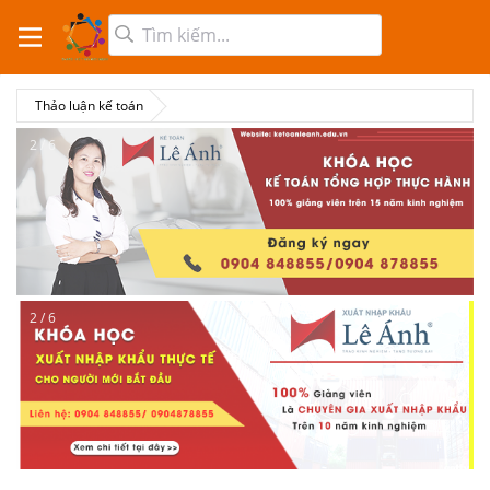
Thảo luận kế toán
2 / 6
2 / 6