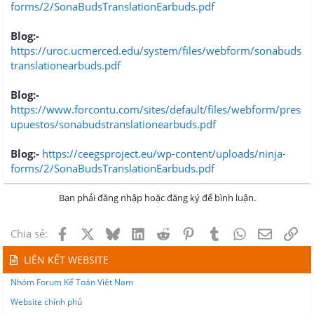
forms/2/SonaBudsTranslationEarbuds.pdf
Blog:-
https://uroc.ucmerced.edu/system/files/webform/sonabuds
translationearbuds.pdf
Blog:-
https://www.forcontu.com/sites/default/files/webform/pres
upuestos/sonabudstranslationearbuds.pdf
Blog:-
https://ceegsproject.eu/wp-content/uploads/ninja-
forms/2/SonaBudsTranslationEarbuds.pdf
Bạn phải đăng nhập hoặc đăng ký để bình luận.
Facebook
X
Bluesky
LinkedIn
Reddit
Pinterest
Tumblr
WhatsApp
Email
Lin
Chia sẻ:
LIÊN KẾT WEBSITE
Nhóm Forum Kế Toán Việt Nam
Website chính phủ