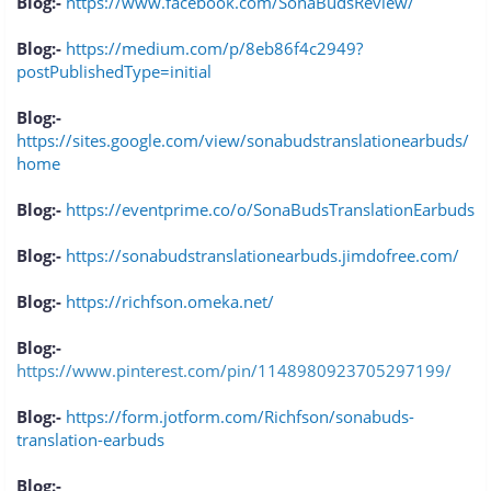
Blog:-
https://www.facebook.com/SonaBudsReview/
Blog:-
https://medium.com/p/8eb86f4c2949?
postPublishedType=initial
Blog:-
https://sites.google.com/view/sonabudstranslationearbuds/
home
Blog:-
https://eventprime.co/o/SonaBudsTranslationEarbuds
Blog:-
https://sonabudstranslationearbuds.jimdofree.com/
Blog:-
https://richfson.omeka.net/
Blog:-
https://www.pinterest.com/pin/1148980923705297199/
Blog:-
https://form.jotform.com/Richfson/sonabuds-
translation-earbuds
Blog:-