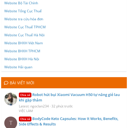
Website Bộ Tài Chính
Website Tổng Cục Thuế
Website tra cứu hóa đơn
Website Cục Thuế TPHCM
Website Cục Thuế Hà Nội
Website BHXH Việt Nam
Website BHXH TPHCM
Website BHXH Hà Nội
Website Hải quan
BÀI VIẾT MỚI
Robot hút bụi Xiaomi Vacuum H50 tự nâng giẻ lau
Chia sẻ
khi gặp thảm
Latest: ngoclan234
32 phút trước
VIỆC LÀM
BodyCode Keto Capsules: How It Works, Benefits,
Chia sẻ
T
Side Effects & Results