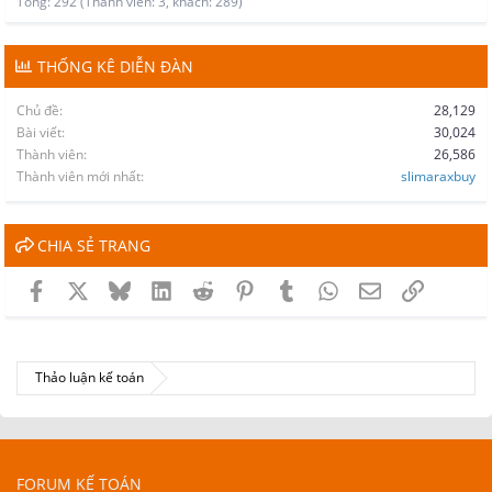
Tổng: 292 (Thành viên: 3, khách: 289)
THỐNG KÊ DIỄN ĐÀN
Chủ đề
28,129
Bài viết
30,024
Thành viên
26,586
Thành viên mới nhất
slimaraxbuy
CHIA SẺ TRANG
Facebook
X
Bluesky
LinkedIn
Reddit
Pinterest
Tumblr
WhatsApp
Email
Link
Thảo luận kế toán
FORUM KẾ TOÁN