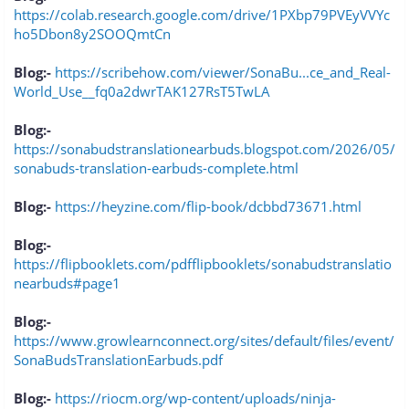
https://colab.research.google.com/drive/1PXbp79PVEyVVYc
ho5Dbon8y2SOOQmtCn
Blog:-
https://scribehow.com/viewer/SonaBu...ce_and_Real-
World_Use__fq0a2dwrTAK127RsT5TwLA
Blog:-
https://sonabudstranslationearbuds.blogspot.com/2026/05/
sonabuds-translation-earbuds-complete.html
Blog:-
https://heyzine.com/flip-book/dcbbd73671.html
Blog:-
https://flipbooklets.com/pdfflipbooklets/sonabudstranslatio
nearbuds#page1
Blog:-
https://www.growlearnconnect.org/sites/default/files/event/
SonaBudsTranslationEarbuds.pdf
Blog:-
https://riocm.org/wp-content/uploads/ninja-