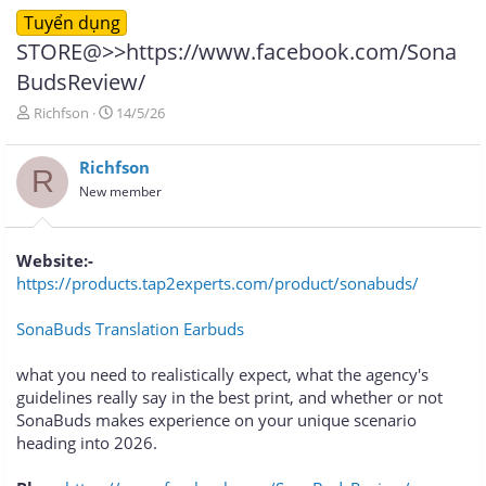
Tuyển dụng
STORE@>>https://www.facebook.com/Sona
BudsReview/
T
N
Richfson
14/5/26
h
g
r
à
Richfson
e
y
R
a
g
New member
d
ử
s
i
t
Website:-
a
https://products.tap2experts.com/product/sonabuds/
r
t
e
SonaBuds Translation Earbuds
r
what you need to realistically expect, what the agency's
guidelines really say in the best print, and whether or not
SonaBuds makes experience on your unique scenario
heading into 2026.