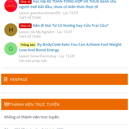
Học lớp KẾ TOÁN TỔNG HỢP VÀ THUẾ dành cho
Chia sẻ
người mới bắt đầu, chưa có kiến thức thực tế
Latest: giaoducvietnam09
Lúc 13:53
CAFE KẾ TOÁN
Nên đi Núi Tứ Cô Nương hay Cửu Trại Câu?
Chia sẻ
H
Latest: Hà My Nghiêm
Lúc 13:47
CAFE KẾ TOÁN
By BodyCode Keto You Can Achieve Fast Weight
Thông báo
G
Loss And Boost Energy
Latest: GreenFarmsbuy
Lúc 13:28
Văn bản pháp luật
FANPAGE
THÀNH VIÊN TRỰC TUYẾN
Không có thành viên trực tuyến.