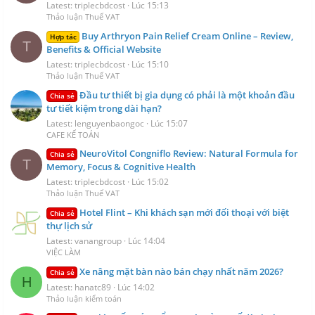
Latest: triplecbdcost
Lúc 15:13
Thảo luận Thuế VAT
Buy Arthryon Pain Relief Cream Online – Review,
Hợp tác
T
Benefits & Official Website
Latest: triplecbdcost
Lúc 15:10
Thảo luận Thuế VAT
Đầu tư thiết bị gia dụng có phải là một khoản đầu
Chia sẻ
tư tiết kiệm trong dài hạn?
Latest: lenguyenbaongoc
Lúc 15:07
CAFE KẾ TOÁN
NeuroVitol Congniflo Review: Natural Formula for
Chia sẻ
T
Memory, Focus & Cognitive Health
Latest: triplecbdcost
Lúc 15:02
Thảo luận Thuế VAT
Hotel Flint – Khi khách sạn mới đối thoại với biệt
Chia sẻ
thự lịch sử
Latest: vanangroup
Lúc 14:04
VIỆC LÀM
Xe nâng mặt bàn nào bán chạy nhất năm 2026?
Chia sẻ
H
Latest: hanatc89
Lúc 14:02
Thảo luận kiểm toán