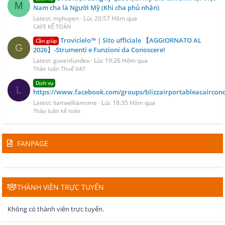
M
Nam cha là Người Mỹ (Khi cha phủ nhận)
Latest: myhuyen
Lúc 20:57 Hôm qua
CAFE KẾ TOÁN
Trovicielo™ | Sito ufficiale 【AGGIORNATO AL
Cần giúp
G
2026】-Strumenti e Funzioni da Conoscere!
Latest: guvenfundex
Lúc 19:26 Hôm qua
Thảo luận Thuế VAT
Dịch vụ
L
https://www.facebook.com/groups/blizzairportableacaircond
Latest: liamwilliamsme
Lúc 18:35 Hôm qua
Thảo luận kế toán
FANPAGE
THÀNH VIÊN TRỰC TUYẾN
Không có thành viên trực tuyến.