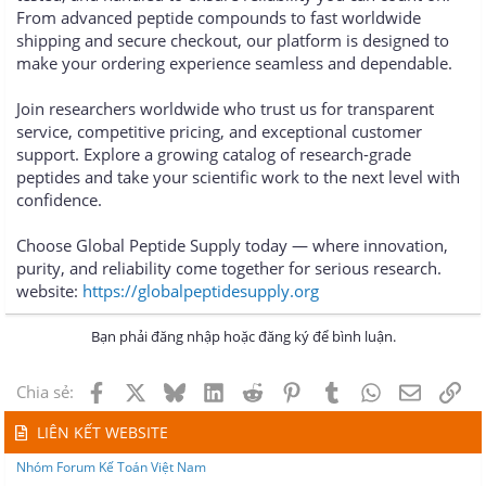
From advanced peptide compounds to fast worldwide
shipping and secure checkout, our platform is designed to
make your ordering experience seamless and dependable.
Join researchers worldwide who trust us for transparent
service, competitive pricing, and exceptional customer
support. Explore a growing catalog of research-grade
peptides and take your scientific work to the next level with
confidence.
Choose Global Peptide Supply today — where innovation,
purity, and reliability come together for serious research.
website:
https://globalpeptidesupply.org
Bạn phải đăng nhập hoặc đăng ký để bình luận.
Facebook
X
Bluesky
LinkedIn
Reddit
Pinterest
Tumblr
WhatsApp
Email
Lin
Chia sẻ:
LIÊN KẾT WEBSITE
Nhóm Forum Kế Toán Việt Nam