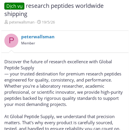
research peptides worldwide
Dịch vụ
shipping
T
N
peterwallsman
19/5/26
h
g
r
à
peterwallsman
e
y
P
a
g
Member
d
ử
s
i
t
Discover the future of research excellence with Global
a
Peptide Supply
r
— your trusted destination for premium research peptides
t
e
engineered for quality, consistency, and performance.
r
Whether you're a laboratory researcher, academic
professional, or scientific innovator, we provide high-purity
peptides backed by rigorous quality standards to support
your most demanding projects.
At Global Peptide Supply, we understand that precision
matters. That's why every product is carefully sourced,
tested, and handled to ensure reliability you can count on.