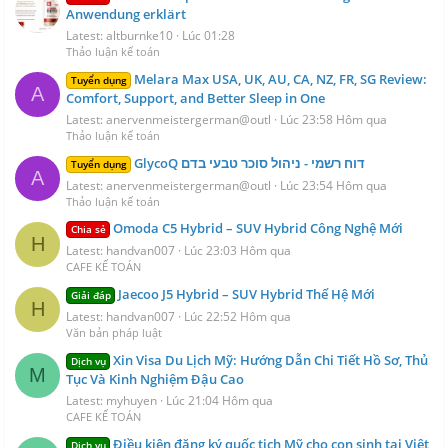
Anwendung erklärt
Latest: altburnke10
Lúc 01:28
Thảo luận kế toán
Melara Max USA, UK, AU, CA, NZ, FR, SG Review:
Tuyển dụng
A
Comfort, Support, and Better Sleep in One
Latest: anervenmeistergerman@outl
Lúc 23:58 Hôm qua
Thảo luận kế toán
GlycoQ דוח רשמי - ניהול סוכר טבעי בדם
Tuyển dụng
A
Latest: anervenmeistergerman@outl
Lúc 23:54 Hôm qua
Thảo luận kế toán
Omoda C5 Hybrid – SUV Hybrid Công Nghệ Mới
Chia sẻ
H
Latest: handvan007
Lúc 23:03 Hôm qua
CAFE KẾ TOÁN
Jaecoo J5 Hybrid – SUV Hybrid Thế Hệ Mới
Giải đáp
H
Latest: handvan007
Lúc 22:52 Hôm qua
Văn bản pháp luật
Xin Visa Du Lịch Mỹ: Hướng Dẫn Chi Tiết Hồ Sơ, Thủ
Dịch vụ
M
Tục Và Kinh Nghiệm Đậu Cao
Latest: myhuyen
Lúc 21:04 Hôm qua
CAFE KẾ TOÁN
Điều kiện đăng ký quốc tịch Mỹ cho con sinh tại Việt
Dịch vụ