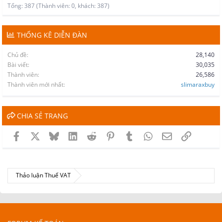
Tổng: 387 (Thành viên: 0, khách: 387)
THỐNG KÊ DIỄN ĐÀN
Chủ đề
28,140
Bài viết
30,035
Thành viên
26,586
Thành viên mới nhất
slimaraxbuy
CHIA SẺ TRANG
Facebook
X
Bluesky
LinkedIn
Reddit
Pinterest
Tumblr
WhatsApp
Email
Link
Thảo luận Thuế VAT