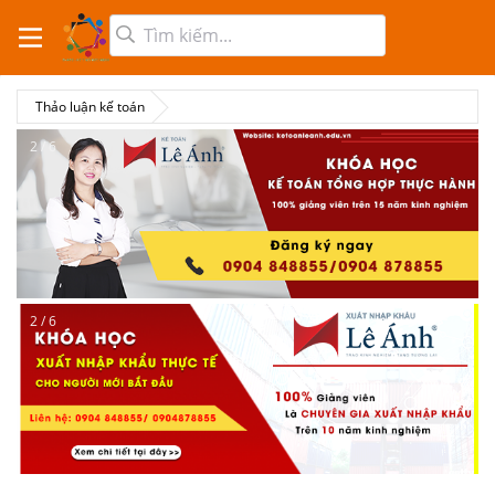
Thảo luận kế toán
2 / 6
2 / 6