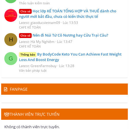
Thảo luận kiểm toán
Học lớp KẾ TOÁN TỔNG HỢP VÀ THUẾ dành cho
Chia sẻ
người mới bắt đầu, chưa có kiến thức thực tế
Latest: giaoducvietnam09
Lúc 13:53
CAFE KẾ TOÁN
Nên đi Núi Tứ Cô Nương hay Cửu Trại Câu?
Chia sẻ
H
Latest: Hà My Nghiêm
Lúc 13:47
CAFE KẾ TOÁN
By BodyCode Keto You Can Achieve Fast Weight
Thông báo
G
Loss And Boost Energy
Latest: GreenFarmsbuy
Lúc 13:28
Văn bản pháp luật
FANPAGE
THÀNH VIÊN TRỰC TUYẾN
Không có thành viên trực tuyến.