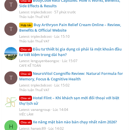
BodyCode Keto Capsules: How It Works, Benefits,
Chia sẻ
T
Side Effects & Results
Latest: triplecbdcost
57 phút trước
Thảo luận Thuế VAT
Buy Arthryon Pain Relief Cream Online – Review,
Hợp tác
T
Benefits & Official Website
Latest: triplecbdcost
Lúc 15:10
Thảo luận Thuế VAT
Đầu tư thiết bị gia dụng có phải là một khoản đầu
Chia sẻ
tư tiết kiệm trong dài hạn?
Latest: lenguyenbaongoc
Lúc 15:07
CAFE KẾ TOÁN
NeuroVitol Congniflo Review: Natural Formula for
Chia sẻ
T
Memory, Focus & Cognitive Health
Latest: triplecbdcost
Lúc 15:02
Thảo luận Thuế VAT
Hotel Flint – Khi khách sạn mới đối thoại với biệt
Chia sẻ
thự lịch sử
Latest: vanangroup
Lúc 14:04
VIỆC LÀM
Xe nâng mặt bàn nào bán chạy nhất năm 2026?
Chia sẻ
H
Latest: hanatc89
Lúc 14:02