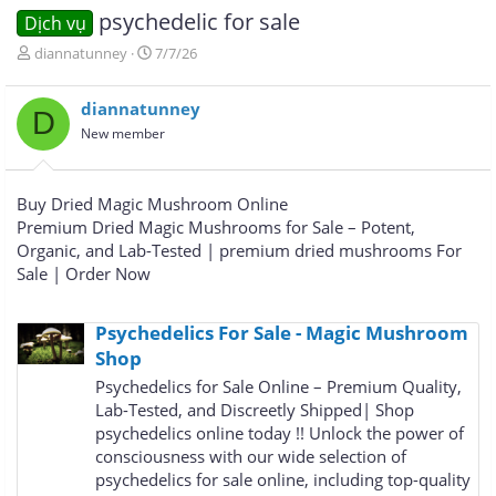
psychedelic for sale
Dịch vụ
T
N
diannatunney
7/7/26
h
g
r
à
diannatunney
e
y
D
a
g
New member
d
ử
s
i
t
Buy Dried Magic Mushroom Online
a
Premium Dried Magic Mushrooms for Sale – Potent,
r
Organic, and Lab-Tested | premium dried mushrooms For
t
e
Sale | Order Now
r
Psychedelics For Sale - Magic Mushroom
Shop
Psychedelics for Sale Online – Premium Quality,
Lab-Tested, and Discreetly Shipped| Shop
psychedelics online today !! Unlock the power of
consciousness with our wide selection of
psychedelics for sale online, including top-quality