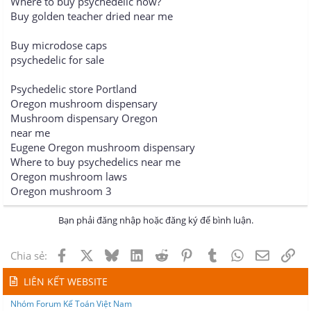
Where to buy psychedelic now?
Buy golden teacher dried near me
Buy microdose caps
psychedelic for sale
Psychedelic store Portland
Oregon mushroom dispensary
Mushroom dispensary Oregon
near me
Eugene Oregon mushroom dispensary
Where to buy psychedelics near me
Oregon mushroom laws
Oregon mushroom 3
Bạn phải đăng nhập hoặc đăng ký để bình luận.
Facebook
X
Bluesky
LinkedIn
Reddit
Pinterest
Tumblr
WhatsApp
Email
Lin
Chia sẻ:
LIÊN KẾT WEBSITE
Nhóm Forum Kế Toán Việt Nam