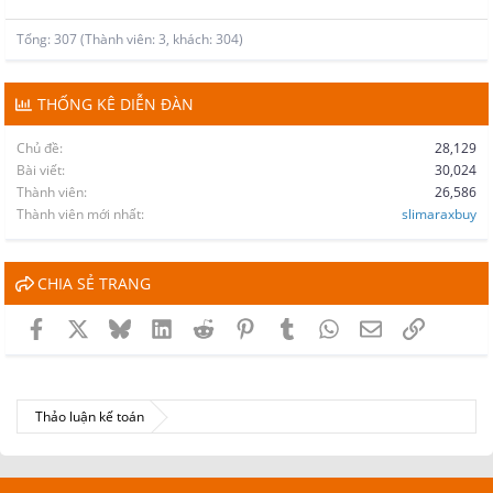
Tổng: 307 (Thành viên: 3, khách: 304)
THỐNG KÊ DIỄN ĐÀN
Chủ đề
28,129
Bài viết
30,024
Thành viên
26,586
Thành viên mới nhất
slimaraxbuy
CHIA SẺ TRANG
Facebook
X
Bluesky
LinkedIn
Reddit
Pinterest
Tumblr
WhatsApp
Email
Link
Thảo luận kế toán