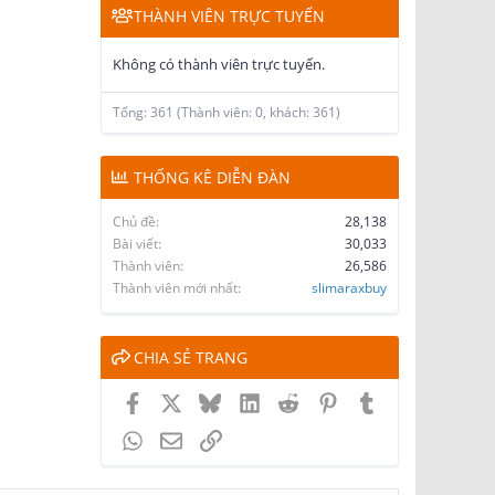
THÀNH VIÊN TRỰC TUYẾN
Không có thành viên trực tuyến.
Tổng: 361 (Thành viên: 0, khách: 361)
THỐNG KÊ DIỄN ĐÀN
Chủ đề
28,138
Bài viết
30,033
Thành viên
26,586
Thành viên mới nhất
slimaraxbuy
CHIA SẺ TRANG
Facebook
X
Bluesky
LinkedIn
Reddit
Pinterest
Tumblr
WhatsApp
Email
Link