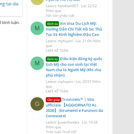
ng-tai-da-
Latest: handvan007
Lúc 22:52
Hôm qua
Văn bản pháp luật
 bình luận.
Xin Visa Du Lịch Mỹ:
Dịch vụ
M
Hướng Dẫn Chi Tiết Hồ Sơ, Thủ
Tục Và Kinh Nghiệm Đậu Cao
Latest: myhuyen
Lúc 21:04 Hôm
qua
CAFE KẾ TOÁN
Điều kiện đăng ký quốc
Dịch vụ
M
tịch Mỹ cho con sinh tại Việt
Nam cha là Người Mỹ (Khi cha
phủ nhận)
Latest: myhuyen
Lúc 20:57 Hôm
qua
CAFE KẾ TOÁN
Trovicielo™ | Sito
Cần giúp
G
ufficiale 【AGGIORNATO AL
2026】-Strumenti e Funzioni da
Conoscere!
Latest: guvenfundex
Lúc 19:26
Hôm qua
Thảo luận Thuế VAT