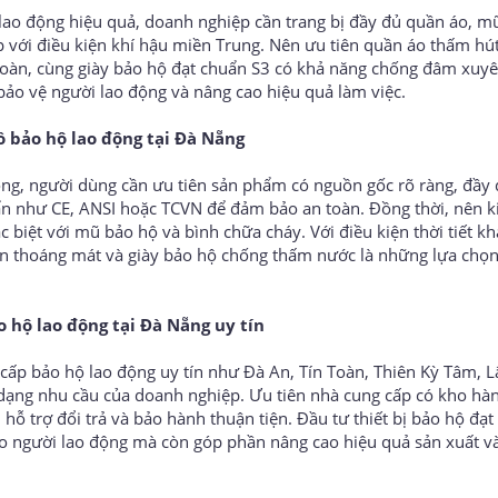
ao động hiệu quả, doanh nghiệp cần trang bị đầy đủ quần áo, mũ
 với điều kiện khí hậu miền Trung. Nên ưu tiên quần áo thấm hú
 toàn, cùng giày bảo hộ đạt chuẩn S3 có khả năng chống đâm xuy
bảo vệ người lao động và nâng cao hiệu quả làm việc.
 bảo hộ lao động tại Đà Nẵng
động, người dùng cần ưu tiên sản phẩm có nguồn gốc rõ ràng, đầy
ẩn như CE, ANSI hoặc TCVN để đảm bảo an toàn. Đồng thời, nên k
biệt với mũ bảo hộ và bình chữa cháy. Với điều kiện thời tiết kh
ton thoáng mát và giày bảo hộ chống thấm nước là những lựa chọ
o hộ lao động tại Đà Nẵng uy tín
cấp bảo hộ lao động uy tín như Đà An, Tín Toàn, Thiên Kỳ Tâm, 
ạng nhu cầu của doanh nghiệp. Ưu tiên nhà cung cấp có kho hàng
ỗ trợ đổi trả và bảo hành thuận tiện. Đầu tư thiết bị bảo hộ đạt
o người lao động mà còn góp phần nâng cao hiệu quả sản xuất v