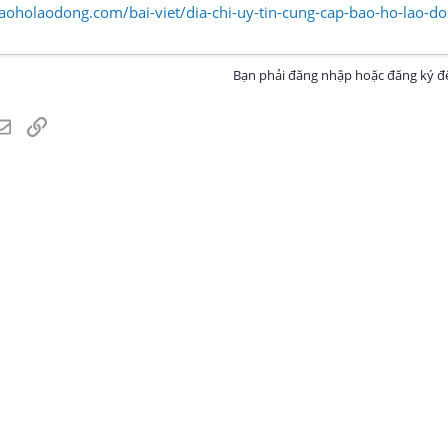
aoholaodong.com/bai-viet/dia-chi-uy-tin-cung-cap-bao-ho-lao-do
Bạn phải đăng nhập hoặc đăng ký để
atsApp
Email
Link