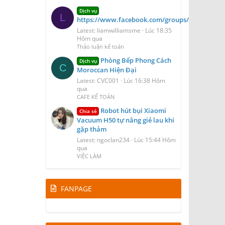
Dịch vụ
L
https://www.facebook.com/groups/blizzairport
Latest: liamwilliamsme
Lúc 18:35
Hôm qua
Thảo luận kế toán
Phòng Bếp Phong Cách
Dịch vụ
C
Moroccan Hiện Đại
Latest: CVC001
Lúc 16:38 Hôm
qua
CAFE KẾ TOÁN
Robot hút bụi Xiaomi
Chia sẻ
Vacuum H50 tự nâng giẻ lau khi
gặp thảm
Latest: ngoclan234
Lúc 15:44 Hôm
qua
VIỆC LÀM
FANPAGE