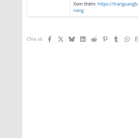
Xem thêm:
https://trangvangb
nang
Facebook
X
Bluesky
LinkedIn
Reddit
Pinterest
Tumblr
Wh
Chia sẻ: