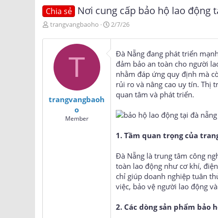
Nơi cung cấp bảo hộ lao động t
Chia sẻ
T
N
trangvangbaoho
2/7/26
h
g
r
à
e
y
Đà Nẵng đang phát triển mạnh 
T
a
g
đảm bảo an toàn cho người lao
d
ử
nhằm đáp ứng quy định mà còn
s
i
rủi ro và nâng cao uy tín. Thị 
t
a
quan tâm và phát triển.
trangvangbaoh
r
o
t
Member
e
r
1. Tầm quan trọng của trang
Đà Nẵng là trung tâm công ngh
toàn lao động như cơ khí, điện
chỉ giúp doanh nghiệp tuân th
việc, bảo vệ người lao động và
2. Các dòng sản phẩm bảo h