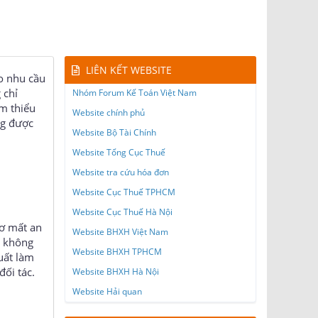
LIÊN KẾT WEBSITE
o nhu cầu
 chỉ
Nhóm Forum Kế Toán Việt Nam
m thiểu
Website chính phủ
ng được
Website Bộ Tài Chính
Website Tổng Cục Thuế
Website tra cứu hóa đơn
Website Cục Thuế TPHCM
Website Cục Thuế Hà Nội
cơ mất an
Website BHXH Việt Nam
g không
Website BHXH TPHCM
uất làm
ối tác.
Website BHXH Hà Nội
Website Hải quan