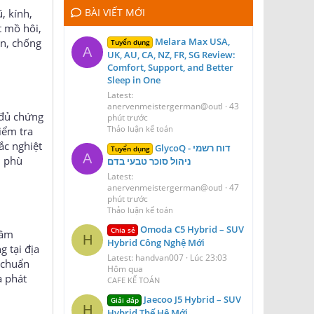
BÀI VIẾT MỚI
, kính,
t mồ hôi,
Melara Max USA,
ên, chống
Tuyển dụng
A
UK, AU, CA, NZ, FR, SG Review:
Comfort, Support, and Better
Sleep in One
Latest:
anervenmeistergerman@outl
43
 đủ chứng
phút trước
Thảo luận kế toán
iểm tra
ắc nghiệt
GlycoQ דוח רשמי -
Tuyển dụng
A
n phù
ניהול סוכר טבעי בדם
Latest:
anervenmeistergerman@outl
47
phút trước
Thảo luận kế toán
Omoda C5 Hybrid – SUV
Chia sẻ
Lâm
H
Hybrid Công Nghệ Mới
 tại địa
Latest: handvan007
Lúc 23:03
 chuẩn
Hôm qua
à phát
CAFE KẾ TOÁN
Jaecoo J5 Hybrid – SUV
Giải đáp
H
Hybrid Thế Hệ Mới