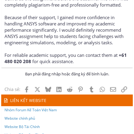
completely plagiarism-free and professionally formatted.
Because of their support, I gained more confidence in
handling ANSYS software and improved my academic
performance significantly. I would definitely recommend
ANSYS assignment help to students facing challenges with
engineering simulations, modeling, or analysis tasks.
For reliable academic support, you can contact them at
+61
480 020 208
for quick assistance.
Bạn phải đăng nhập hoặc đăng ký để bình luận.
Facebook
X
Bluesky
LinkedIn
Reddit
Pinterest
Tumblr
WhatsApp
Email
Lin
Chia sẻ:
LIÊN KẾT WEBSITE
Nhóm Forum Kế Toán Việt Nam
Website chính phủ
Website Bộ Tài Chính