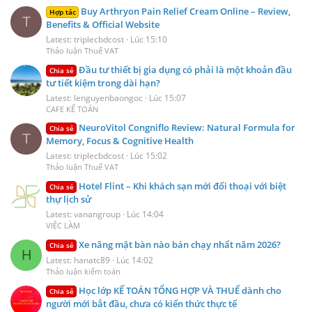
Buy Arthryon Pain Relief Cream Online – Review,
Hợp tác
T
Benefits & Official Website
Latest: triplecbdcost
Lúc 15:10
Thảo luận Thuế VAT
Đầu tư thiết bị gia dụng có phải là một khoản đầu
Chia sẻ
tư tiết kiệm trong dài hạn?
Latest: lenguyenbaongoc
Lúc 15:07
CAFE KẾ TOÁN
NeuroVitol Congniflo Review: Natural Formula for
Chia sẻ
T
Memory, Focus & Cognitive Health
Latest: triplecbdcost
Lúc 15:02
Thảo luận Thuế VAT
Hotel Flint – Khi khách sạn mới đối thoại với biệt
Chia sẻ
thự lịch sử
Latest: vanangroup
Lúc 14:04
VIỆC LÀM
Xe nâng mặt bàn nào bán chạy nhất năm 2026?
Chia sẻ
H
Latest: hanatc89
Lúc 14:02
Thảo luận kiểm toán
Học lớp KẾ TOÁN TỔNG HỢP VÀ THUẾ dành cho
Chia sẻ
người mới bắt đầu, chưa có kiến thức thực tế