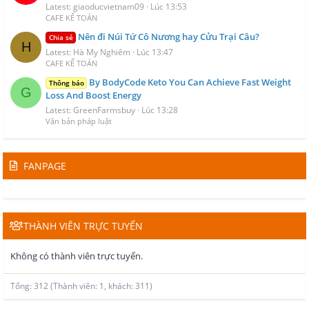
Latest: giaoducvietnam09
Lúc 13:53
CAFE KẾ TOÁN
Nên đi Núi Tứ Cô Nương hay Cửu Trại Câu?
Chia sẻ
H
Latest: Hà My Nghiêm
Lúc 13:47
CAFE KẾ TOÁN
By BodyCode Keto You Can Achieve Fast Weight
Thông báo
G
Loss And Boost Energy
Latest: GreenFarmsbuy
Lúc 13:28
Văn bản pháp luật
FANPAGE
THÀNH VIÊN TRỰC TUYẾN
Không có thành viên trực tuyến.
Tổng: 312 (Thành viên: 1, khách: 311)