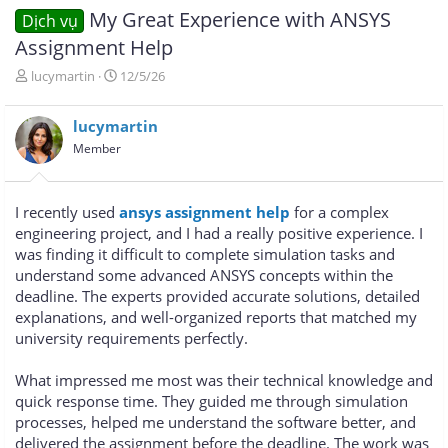
My Great Experience with ANSYS
Dịch vụ
Assignment Help
T
N
lucymartin
12/5/26
h
g
r
à
lucymartin
e
y
a
g
Member
d
ử
s
i
t
I recently used
ansys assignment help
for a complex
a
engineering project, and I had a really positive experience. I
r
was finding it difficult to complete simulation tasks and
t
e
understand some advanced ANSYS concepts within the
r
deadline. The experts provided accurate solutions, detailed
explanations, and well-organized reports that matched my
university requirements perfectly.
What impressed me most was their technical knowledge and
quick response time. They guided me through simulation
processes, helped me understand the software better, and
delivered the assignment before the deadline. The work was