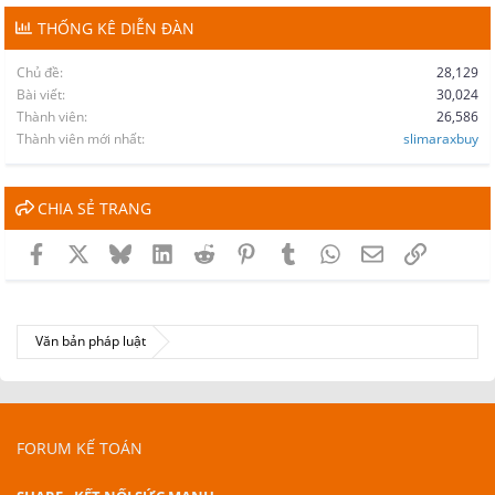
THỐNG KÊ DIỄN ĐÀN
Chủ đề
28,129
Bài viết
30,024
Thành viên
26,586
Thành viên mới nhất
slimaraxbuy
CHIA SẺ TRANG
Facebook
X
Bluesky
LinkedIn
Reddit
Pinterest
Tumblr
WhatsApp
Email
Link
Văn bản pháp luật
FORUM KẾ TOÁN