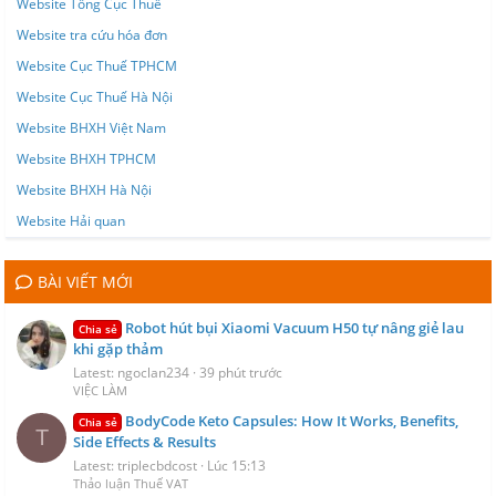
Website Tổng Cục Thuế
Website tra cứu hóa đơn
Website Cục Thuế TPHCM
Website Cục Thuế Hà Nội
Website BHXH Việt Nam
Website BHXH TPHCM
Website BHXH Hà Nội
Website Hải quan
BÀI VIẾT MỚI
Robot hút bụi Xiaomi Vacuum H50 tự nâng giẻ lau
Chia sẻ
khi gặp thảm
Latest: ngoclan234
39 phút trước
VIỆC LÀM
BodyCode Keto Capsules: How It Works, Benefits,
Chia sẻ
T
Side Effects & Results
Latest: triplecbdcost
Lúc 15:13
Thảo luận Thuế VAT