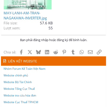
MAY-LANH-AM-TRAN-
NAGAKAWA-INVERTER.jpg
File size
57.6 KB
Lượt xem
55
Bạn phải đăng nhập hoặc đăng ký để bình luận.
Facebook
X
Bluesky
LinkedIn
Reddit
Pinterest
Tumblr
WhatsApp
Email
Lin
Chia sẻ:
LIÊN KẾT WEBSITE
Nhóm Forum Kế Toán Việt Nam
Website chính phủ
Website Bộ Tài Chính
Website Tổng Cục Thuế
Website tra cứu hóa đơn
Website Cục Thuế TPHCM