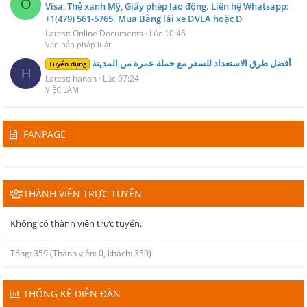
O
Visa, Thẻ xanh Mỹ, Giấy phép lao động. Liên hệ Whatsapp:
+1(479) 561-5765. Mua Bằng lái xe DVLA hoặc D
Latest: Online Documents
Lúc 10:46
Văn bản pháp luật
أفضل طرق الاستعداد للسفر مع حملة عمرة من المدينة
Tuyển dụng
H
Latest: hanan
Lúc 07:24
VIỆC LÀM
FANPAGE
THÀNH VIÊN TRỰC TUYẾN
Không có thành viên trực tuyến.
Tổng: 359 (Thành viên: 0, khách: 359)
THỐNG KÊ DIỄN ĐÀN