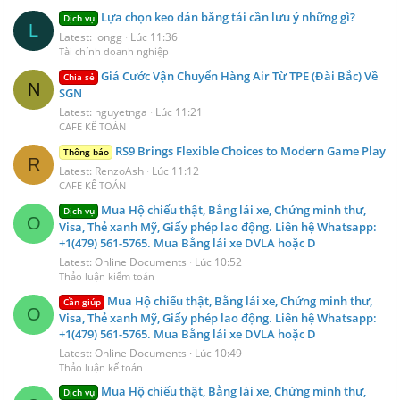
Lựa chọn keo dán băng tải cần lưu ý những gì?
Dịch vụ
L
Latest: longg
Lúc 11:36
Tài chính doanh nghiệp
Giá Cước Vận Chuyển Hàng Air Từ TPE (Đài Bắc) Về
Chia sẻ
N
SGN
Latest: nguyetnga
Lúc 11:21
CAFE KẾ TOÁN
RS9 Brings Flexible Choices to Modern Game Play
Thông báo
R
Latest: RenzoAsh
Lúc 11:12
CAFE KẾ TOÁN
Mua Hộ chiếu thật, Bằng lái xe, Chứng minh thư,
Dịch vụ
O
Visa, Thẻ xanh Mỹ, Giấy phép lao động. Liên hệ Whatsapp:
+1(479) 561-5765. Mua Bằng lái xe DVLA hoặc D
Latest: Online Documents
Lúc 10:52
Thảo luận kiểm toán
Mua Hộ chiếu thật, Bằng lái xe, Chứng minh thư,
Cần giúp
O
Visa, Thẻ xanh Mỹ, Giấy phép lao động. Liên hệ Whatsapp:
+1(479) 561-5765. Mua Bằng lái xe DVLA hoặc D
Latest: Online Documents
Lúc 10:49
Thảo luận kế toán
Mua Hộ chiếu thật, Bằng lái xe, Chứng minh thư,
Dịch vụ