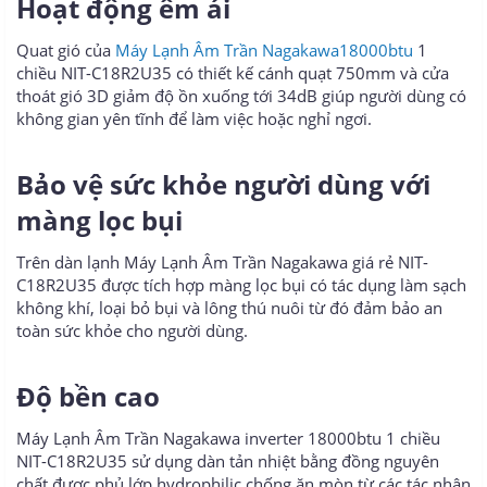
Hoạt động êm ái
Quat gió của
Máy Lạnh Âm Trần Nagakawa18000btu
1
chiều NIT-C18R2U35 có thiết kế cánh quạt 750mm và cửa
thoát gió 3D giảm độ ồn xuống tới 34dB giúp người dùng có
không gian yên tĩnh để làm việc hoặc nghỉ ngơi.
Bảo vệ sức khỏe người dùng với
màng lọc bụi
Trên dàn lạnh Máy Lạnh Âm Trần Nagakawa giá rẻ NIT-
C18R2U35 được tích hợp màng lọc bụi có tác dụng làm sạch
không khí, loại bỏ bụi và lông thú nuôi từ đó đảm bảo an
toàn sức khỏe cho người dùng.
Độ bền cao
Máy Lạnh Âm Trần Nagakawa inverter 18000btu 1 chiều
NIT-C18R2U35 sử dụng dàn tản nhiệt bằng đồng nguyên
chất được phủ lớp hydrophilic chống ăn mòn từ các tác nhân