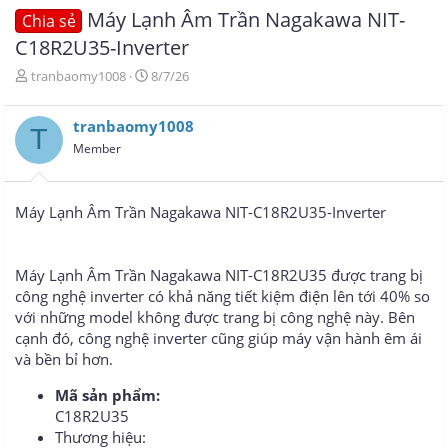
Máy Lạnh Âm Trần Nagakawa NIT-
Chia sẻ
C18R2U35-Inverter
T
N
tranbaomy1008
8/7/26
h
g
r
à
tranbaomy1008
e
y
T
a
g
Member
d
ử
s
i
t
Máy Lạnh Âm Trần Nagakawa NIT-C18R2U35-Inverter
a
r
t
e
Máy Lạnh Âm Trần Nagakawa NIT-C18R2U35 được trang bị
r
công nghệ inverter có khả năng tiết kiệm điện lên tới 40% so
với những model không được trang bị công nghệ này. Bên
cạnh đó, công nghệ inverter cũng giúp máy vận hành êm ái
và bền bỉ hơn.
Mã sản phẩm:
C18R2U35
Thương hiệu: