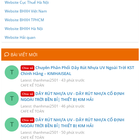
Website Cục Thuế Hà Nội
Website BHXH Việt Nam
Website BHXH TPHCM
Website BHXH Hà Nội
Website Hải quan
BÀI VIẾT MỚI
Chuyên Phân Phối Dây Rút Nhựa UV Ngoài Trời KST
Chia sẻ
T
Chính Hãng – KIMHAISEAL
Latest: thanhmai2501
43 phút trước
CAFE KẾ TOÁN
DÂY RÚT NHỰA UV - DÂY RÚT NHỰA CỐ ĐỊNH
Chia sẻ
T
NGOÀI TRỜI BỀN BỈ| THIẾT BỊ KIM HẢI
Latest: thanhmai2501
46 phút trước
CAFE KẾ TOÁN
DÂY RÚT NHỰA UV - DÂY RÚT NHỰA CỐ ĐỊNH
Chia sẻ
T
NGOÀI TRỜI BỀN BỈ| THIẾT BỊ KIM HẢI
Latest: thanhmai2501
50 phút trước
CAFE KẾ TOÁN