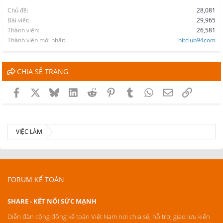
Chủ đề
28,081
Bài viết
29,965
Thành viên
26,581
Thành viên mới nhất
hitclub94com
CHIA SẺ TRANG
Facebook
X
Bluesky
LinkedIn
Reddit
Pinterest
Tumblr
WhatsApp
Email
Link
VIỆC LÀM
FORUM KẾ TOÁN
SHARE - KẾT NỐI SỨC MẠNH
Diễn đàn cộng đồng kế toán Việt Nam nơi chia sẻ, hỗ trợ, giao lưu kiến