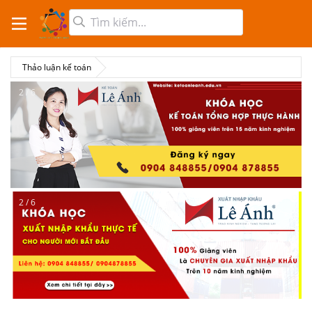
Thảo luận kế toán
2 / 6
2 / 6