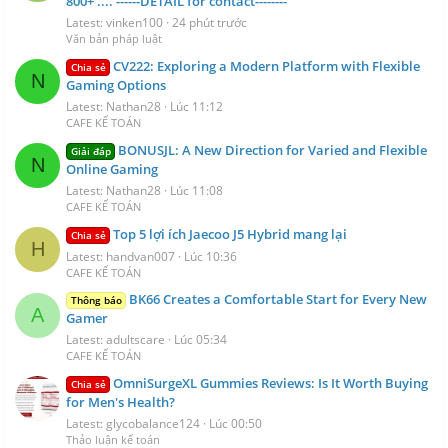
800+ .... ------DETAIL for contact--------
Latest: vinken100
24 phút trước
Văn bản pháp luật
CV222: Exploring a Modern Platform with Flexible
Chia sẻ
N
Gaming Options
Latest: Nathan28
Lúc 11:12
CAFE KẾ TOÁN
BONUSJL: A New Direction for Varied and Flexible
Giải đáp
N
Online Gaming
Latest: Nathan28
Lúc 11:08
CAFE KẾ TOÁN
Top 5 lợi ích Jaecoo J5 Hybrid mang lại
Chia sẻ
H
Latest: handvan007
Lúc 10:36
CAFE KẾ TOÁN
BK66 Creates a Comfortable Start for Every New
Thông báo
A
Gamer
Latest: adultscare
Lúc 05:34
CAFE KẾ TOÁN
OmniSurgeXL Gummies Reviews: Is It Worth Buying
Chia sẻ
for Men's Health?
Latest: glycobalance124
Lúc 00:50
Thảo luận kế toán