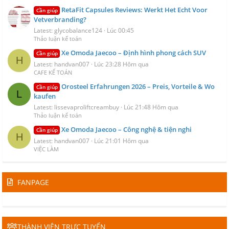
RetaFit Capsules Reviews: Werkt Het Echt Voor
Cần giúp
Vetverbranding?
Latest: glycobalance124
Lúc 00:45
Thảo luận kế toán
Xe Omoda Jaecoo – Định hình phong cách SUV
Cần giúp
H
Latest: handvan007
Lúc 23:28 Hôm qua
CAFE KẾ TOÁN
Orosteel Erfahrungen 2026 – Preis, Vorteile & Wo
Cần giúp
L
kaufen
Latest: lissevaproliftcreambuy
Lúc 21:48 Hôm qua
Thảo luận kế toán
Xe Omoda Jaecoo – Công nghệ & tiện nghi
Cần giúp
H
Latest: handvan007
Lúc 21:01 Hôm qua
VIỆC LÀM
FANPAGE
THÀNH VIÊN TRỰC TUYẾN