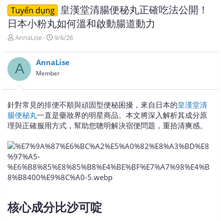
皇漢堂清腸便秘丸正確吃法公開！
Tuyển dụng
日本小粉丸如何溫和啟動腸道動力
T
N
AnnaLise
9/6/26
h
g
r
à
AnnaLise
e
y
A
a
g
Member
d
ử
s
i
t
針對常見的排便不順與頑固型便秘困擾，來自日本的
皇漢堂清
a
腸便秘丸
一直是藥妝界的明星商品。本文將深入解析其成分原
r
理與正確服用方式，幫助您聰明解決宿便問題，重拾清爽感。
t
e
r
核心成分比沙可啶​