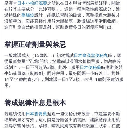
皇漢堂
日本小粉紅瀉藥
之所以在日本與台灣都廣受好評，關鍵
在於其主要成分「比沙可啶」。這是一種刺激性緩瀉成分，透
過特殊的
整腸錠
設計，能抵抗胃酸的破壞，完整抵達大腸後才
溶解釋放。它能直接作用於大腸黏膜，刺激腸道平滑肌收縮，
進而引發自然的排便反射，幫助累積多日的宿便順利排出。
掌握正確劑量與禁忌​
一般建議成人（15歲以上）初次嘗試
日本皇漢堂便秘丸
時，應
從最低劑量1至2顆開始，於睡前以溫開水整顆吞服，切勿咬碎
或剝半，一日不可超過3顆。此外，服用
日本便秘藥
時應避免與
牛奶或胃藥（制酸劑）同時併用，最好間隔一小時以上。對於
11至14歲的青少年，則建議一日1至2顆，未滿11歲則不建議服
用。
養成規律作息是根本​
若連續使用
日本腸胃藥
超過一週便秘仍未改善，或是需要不斷
增加劑量才有效，這可能是身體發出的警訊，建議應停止用藥
並尋求醫師診治。孕婦、哺乳媽媽或有劇烈腹痛症狀者，在使