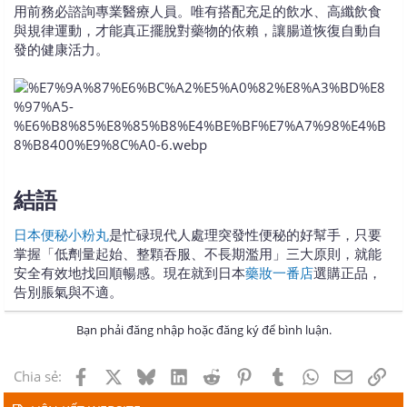
用前務必諮詢專業醫療人員。唯有搭配充足的飲水、高纖飲食
與規律運動，才能真正擺脫對藥物的依賴，讓腸道恢復自動自
發的健康活力。
結語​
日本便秘小粉丸
是忙碌現代人處理突發性便秘的好幫手，只要
掌握「低劑量起始、整顆吞服、不長期濫用」三大原則，就能
安全有效地找回順暢感。現在就到日本
藥妝一番店
選購正品，
告別脹氣與不適。
Bạn phải đăng nhập hoặc đăng ký để bình luận.
Facebook
X
Bluesky
LinkedIn
Reddit
Pinterest
Tumblr
WhatsApp
Email
Lin
Chia sẻ: