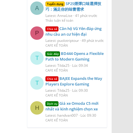
SP2S煙彈口味選擇技
Tuyển dụng
A
巧：滿足你的味蕾需求
Latest: AnnaLise
41 phút trước
Thảo luận kế toán
Căn hộ Vũ Yên đáp ứng
Chia sẻ
P
nhu cầu an cư hiện đại
Latest: puolotriptour
49 phút trước
CAFE KẾ TOÁN
BD444 Opens a Flexible
Giải đáp
T
Path to Modern Gaming
Latest: Tilda25
Lúc 09:34
CAFE KẾ TOÁN
BAJEE Expands the Way
Chia sẻ
T
Players Explore Gaming
Latest: Tilda25
Lúc 09:30
CAFE KẾ TOÁN
Giá xe Omoda C5 mới
Dịch vụ
H
nhất và kinh nghiệm chọn xe
Latest: handvan007
Lúc 09:30
CAFE KẾ TOÁN