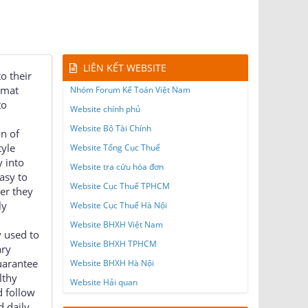
LIÊN KẾT WEBSITE
o their
rmat
Nhóm Forum Kế Toán Việt Nam
to
Website chính phủ
Website Bộ Tài Chính
n of
tyle
Website Tổng Cục Thuế
 into
Website tra cứu hóa đơn
asy to
Website Cục Thuế TPHCM
ver they
ly
Website Cục Thuế Hà Nội
Website BHXH Việt Nam
y used to
Website BHXH TPHCM
ary
uarantee
Website BHXH Hà Nội
lthy
Website Hải quan
d follow
d daily