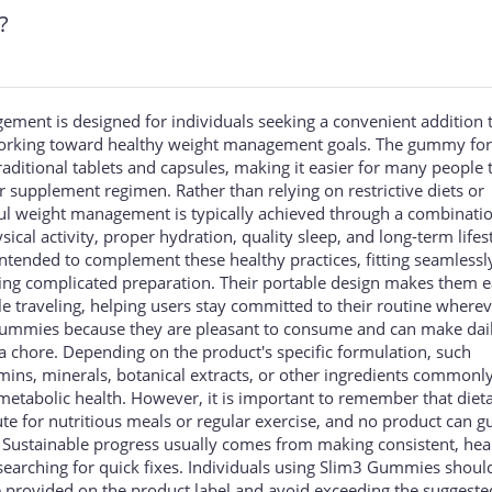
?
ent is designed for individuals seeking a convenient addition t
 working toward healthy weight management goals. The gummy fo
traditional tablets and capsules, making it easier for many people 
r supplement regimen. Rather than relying on restrictive diets or
ful weight management is typically achieved through a combinatio
sical activity, proper hydration, quality sleep, and long-term lifes
tended to complement these healthy practices, fitting seamlessly
ing complicated preparation. Their portable design makes them e
le traveling, helping users stay committed to their routine where
gummies because they are pleasant to consume and can make dai
 a chore. Depending on the product's specific formulation, such
ins, minerals, botanical extracts, or other ingredients commonl
metabolic health. However, it is important to remember that diet
te for nutritious meals or regular exercise, and no product can g
s. Sustainable progress usually comes from making consistent, hea
searching for quick fixes. Individuals using Slim3 Gummies shoul
provided on the product label and avoid exceeding the suggeste