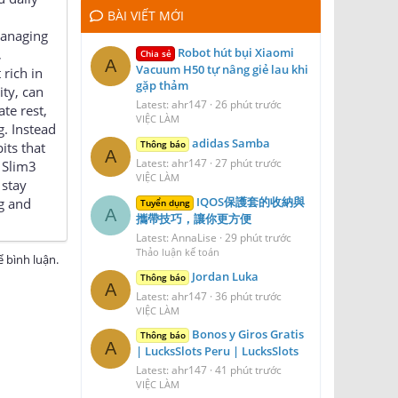
BÀI VIẾT MỚI
managing
Robot hút bụi Xiaomi
,
Chia sẻ
A
Vacuum H50 tự nâng giẻ lau khi
 rich in
gặp thảm
ity, can
Latest: ahr147
26 phút trước
te rest,
VIỆC LÀM
g. Instead
adidas Samba
Thông báo
its that
A
Latest: ahr147
27 phút trước
 Slim3
VIỆC LÀM
 stay
IQOS保護套的收納與
ng and
Tuyển dụng
A
攜帶技巧，讓你更方便
Latest: AnnaLise
29 phút trước
Thảo luận kế toán
 bình luận.
Jordan Luka
Thông báo
A
Latest: ahr147
36 phút trước
VIỆC LÀM
Bonos y Giros Gratis
Thông báo
A
| LucksSlots Peru | LucksSlots
Latest: ahr147
41 phút trước
VIỆC LÀM