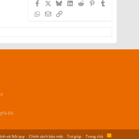
Facebook
X
Bluesky
LinkedIn
Reddit
Pinterest
Tumblr
WhatsApp
Email
Link
m/
ghĩa Đô,
ịnh và Nội quy
Chính sách bảo mật
Trợ giúp
Trang chủ