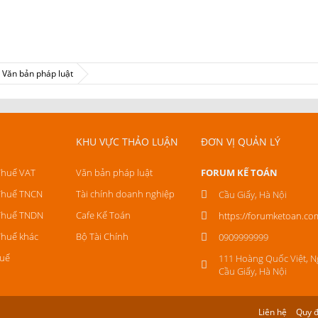
Văn bản pháp luật
KHU VỰC THẢO LUẬN
ĐƠN VỊ QUẢN LÝ
Thuế VAT
Văn bản pháp luật
FORUM KẾ TOÁN
Thuế TNCN
Tài chính doanh nghiệp
Cầu Giấy, Hà Nội
Thuế TNDN
Cafe Kế Toán
https://forumketoan.co
Thuế khác
Bộ Tài Chính
0909999999
uế
111 Hoàng Quốc Việt, N
Cầu Giấy, Hà Nội
Liên hệ
Quy đ