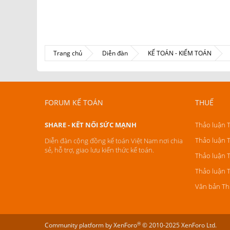
Trang chủ
Diễn đàn
KẾ TOÁN - KIỂM TOÁN
FORUM KẾ TOÁN
THUẾ
SHARE - KẾT NỐI SỨC MẠNH
Thảo luận 
Thảo luận 
Diễn đàn cộng đồng kế toán Việt Nam nơi chia
sẻ, hỗ trợ, giao lưu kiến thức kế toán.
Thảo luận 
Thảo luận 
Văn bản Th
®
Community platform by XenForo
© 2010-2025 XenForo Ltd.