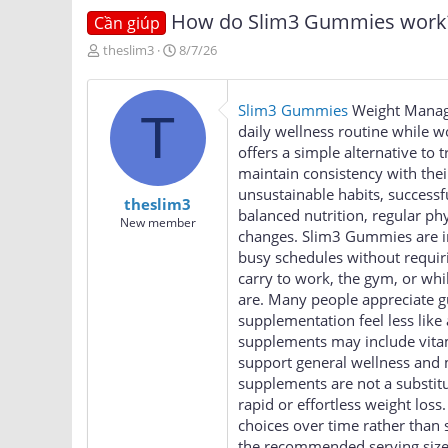
How do Slim3 Gummies work
Cần giúp
T
N
theslim3
8/7/26
h
g
r
à
e
y
Slim3 Gummies
Weight Managem
T
a
g
daily wellness routine while
d
ử
offers a simple alternative to 
s
i
maintain consistency with thei
t
a
unsustainable habits, success
theslim3
r
balanced nutrition, regular phy
New member
t
changes. Slim3 Gummies are in
e
busy schedules without requir
r
carry to work, the gym, or whi
are. Many people appreciate 
supplementation feel less like
supplements may include vitam
support general wellness and 
supplements are not a substitu
rapid or effortless weight los
choices over time rather than 
the recommended serving size 