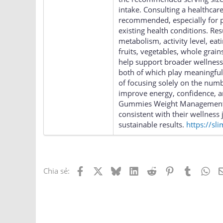
intake. Consulting a healthca
recommended, especially for p
existing health conditions. Re
metabolism, activity level, eat
fruits, vegetables, whole grains
help support broader wellness
both of which play meaningful 
of focusing solely on the numb
improve energy, confidence, an
Gummies Weight Management ca
consistent with their wellness
sustainable results.
https://s
Facebook
X
Bluesky
LinkedIn
Reddit
Pinterest
Tumblr
Wh
Chia sẻ: