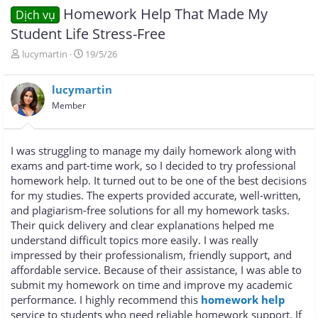
Homework Help That Made My
Dịch vụ
Student Life Stress-Free
T
N
lucymartin
19/5/26
h
g
r
à
lucymartin
e
y
a
g
Member
d
ử
s
i
t
I was struggling to manage my daily homework along with
a
exams and part-time work, so I decided to try professional
r
homework help. It turned out to be one of the best decisions
t
e
for my studies. The experts provided accurate, well-written,
r
and plagiarism-free solutions for all my homework tasks.
Their quick delivery and clear explanations helped me
understand difficult topics more easily. I was really
impressed by their professionalism, friendly support, and
affordable service. Because of their assistance, I was able to
submit my homework on time and improve my academic
performance. I highly recommend this
homework help
service to students who need reliable homework support. If