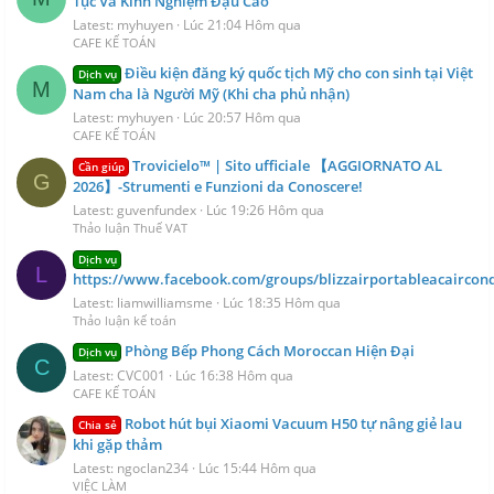
Tục Và Kinh Nghiệm Đậu Cao
Latest: myhuyen
Lúc 21:04 Hôm qua
CAFE KẾ TOÁN
Điều kiện đăng ký quốc tịch Mỹ cho con sinh tại Việt
Dịch vụ
M
Nam cha là Người Mỹ (Khi cha phủ nhận)
Latest: myhuyen
Lúc 20:57 Hôm qua
CAFE KẾ TOÁN
Trovicielo™ | Sito ufficiale 【AGGIORNATO AL
Cần giúp
G
2026】-Strumenti e Funzioni da Conoscere!
Latest: guvenfundex
Lúc 19:26 Hôm qua
Thảo luận Thuế VAT
Dịch vụ
L
https://www.facebook.com/groups/blizzairportableacaircond
Latest: liamwilliamsme
Lúc 18:35 Hôm qua
Thảo luận kế toán
Phòng Bếp Phong Cách Moroccan Hiện Đại
Dịch vụ
C
Latest: CVC001
Lúc 16:38 Hôm qua
CAFE KẾ TOÁN
Robot hút bụi Xiaomi Vacuum H50 tự nâng giẻ lau
Chia sẻ
khi gặp thảm
Latest: ngoclan234
Lúc 15:44 Hôm qua
VIỆC LÀM