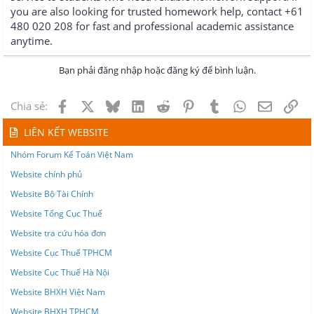
you are also looking for trusted homework help, contact +61
480 020 208 for fast and professional academic assistance
anytime.
Bạn phải đăng nhập hoặc đăng ký để bình luận.
Facebook
X
Bluesky
LinkedIn
Reddit
Pinterest
Tumblr
WhatsApp
Email
Lin
Chia sẻ:
LIÊN KẾT WEBSITE
Nhóm Forum Kế Toán Việt Nam
Website chính phủ
Website Bộ Tài Chính
Website Tổng Cục Thuế
Website tra cứu hóa đơn
Website Cục Thuế TPHCM
Website Cục Thuế Hà Nội
Website BHXH Việt Nam
Website BHXH TPHCM