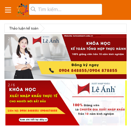
Thảo luận kế toán
2 / 6
2 / 6