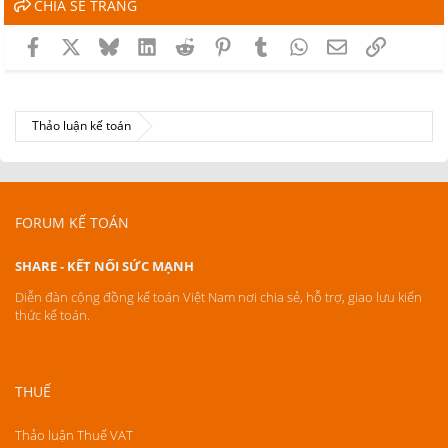
CHIA SẺ TRANG
Facebook
X
Bluesky
LinkedIn
Reddit
Pinterest
Tumblr
WhatsApp
Email
Link
Thảo luận kế toán
FORUM KẾ TOÁN
SHARE - KẾT NỐI SỨC MẠNH
Diễn đàn cộng đồng kế toán Việt Nam nơi chia sẻ, hỗ trợ, giao lưu kiến
thức kế toán.
THUẾ
Thảo luận Thuế VAT