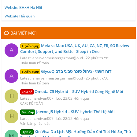
Website BHXH Hà Nội
Website Hải quan
BÀI VIẾT MỚI
Melara Max USA, UK, AU, CA, NZ, FR, SG Review:
Tuyển dụng
A
Comfort, Support, and Better Sleep in One
Latest: anervenmeistergerman@outl
22 phút trước
Thảo luận kế toán
GlycoQ דוח רשמי - ניהול סוכר טבעי בדם
Tuyển dụng
A
Latest: anervenmeistergerman@outl
25 phút trước
Thảo luận kế toán
Omoda C5 Hybrid – SUV Hybrid Công Nghệ Mới
Chia sẻ
H
Latest: handvan007
Lúc 23:03 Hôm qua
CAFE KẾ TOÁN
Jaecoo J5 Hybrid – SUV Hybrid Thế Hệ Mới
Giải đáp
H
Latest: handvan007
Lúc 22:52 Hôm qua
Văn bản pháp luật
Xin Visa Du Lịch Mỹ: Hướng Dẫn Chi Tiết Hồ Sơ, Thủ
Dịch vụ
M