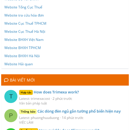
Website Tổng Cục Thuế
Website tra cứu hóa đơn
Website Cục Thuế TPHCM
Website Cục Thuế Hà Nội
Website BHXH Việt Nam
Website BHXH TPHCM
Website BHXH Hà Nội
Website Hải quan
BÀI VIẾT MỚI
How does Trimexa work?
Hợp tác
T
Latest: trimexacost
2 phút trước
Văn bản pháp luật
Các dòng đèn ngủ gắn tường phổ biến hiện nay
Thông báo
P
Latest: phuonghuuduong
14 phút trước
VIỆC LÀM