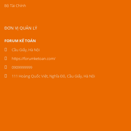
Bộ Tài Chính
ĐƠN VỊ QUẢN LÝ
FORUM KẾ TOÁN
Cầu Giấy, Hà Nội
https://forumketoan.com/
0909999999
111 Hoàng Quốc Việt, Nghĩa Đô, Cầu Giấy, Hà Nội