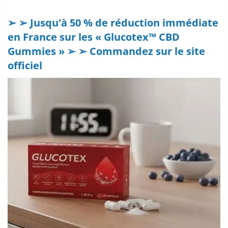
➢ ➢ Jusqu'à 50 % de réduction immédiate
en France sur les « Glucotex™ CBD
Gummies » ➢ ➢ Commandez sur le site
officiel