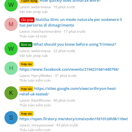
How quickly does Slimarax work?
Tuyển dụng
W
Latest: webtrimexa
16 phút trước
Văn bản pháp luật
Matcha Slim: un modo naturale per sostenere il
Cần giúp
M
tuo percorso di dimagrimento
Latest: matchaslimordine
17 phút trước
Thảo luận kế toán
What should you know before using Trimexa?
Dịch vụ
W
Latest: webtrimexa
22 phút trước
Văn bản pháp luật
Hợp tác
H
https://www.facebook.com/events/2194231661440794/
Latest: HarryWalker
31 phút trước
Thảo luận kiểm toán
https://sites.google.com/view/arthryon-heat-
Hợp tác
K
relief-uk-tested/
Latest: KateWinslet
40 phút trước
Thảo luận kiểm toán
Hợp tác
S
https://open.firstory.me/story/cmsivzv6n1fd101z6h9k110wt
Latest: shreyaosswal
43 phút trước
Thảo luận kiểm toán