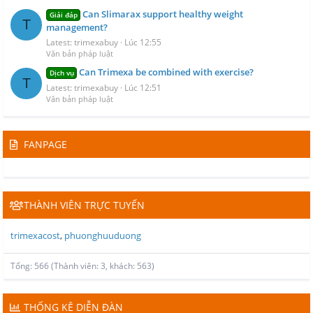
Can Slimarax support healthy weight
Giải đáp
T
management?
Latest: trimexabuy
Lúc 12:55
Văn bản pháp luật
Can Trimexa be combined with exercise?
Dịch vụ
T
Latest: trimexabuy
Lúc 12:51
Văn bản pháp luật
FANPAGE
THÀNH VIÊN TRỰC TUYẾN
trimexacost
phuonghuuduong
Tổng: 566 (Thành viên: 3, khách: 563)
THỐNG KÊ DIỄN ĐÀN