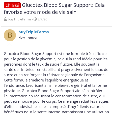
Glucotex Blood Sugar Support: Cela
Chia sẻ
favorise votre mode de vie sain
T
N
buyTripleFarms
8/7/26
h
g
r
à
buyTripleFarms
e
y
B
a
g
New member
d
ử
s
i
t
Glucotex Blood Sugar Support est une formule très efficace
a
pour la gestion de la glycémie, ce qui la rend idéale pour les
r
personnes dont le taux de sucre fluctue. Elle soutient la
t
e
santé de l'intérieur en stabilisant progressivement le taux de
r
sucre et en renforçant la résistance globale de l'organisme.
Cette formule améliore l'équilibre énergétique et
l'endurance, favorisant ainsi le bien-être général et la forme
physique. Glucotex Blood Sugar Support aide à contrôler
l'alimentation en réduisant la consommation de sucre, qui
peut être nocive pour le corps. Ce mélange réduit les risques
d'effets indésirables et est composé d'ingrédients naturels
bénéfiques pour la santé interne, garantissant une utilisation