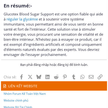
En résumé:-
Glucotex Blood Sugar Support est une option fiable qui aide
à
réguler la glycémie
et à soutenir votre système
immunitaire, vous permettant ainsi de vous sentir en bonne
santé et fort de l'intérieur. Cette solution vise à stimuler
votre énergie, vous procurant une sensation de vitalité et de
bien-être intérieur. N'hésitez pas à essayer ce produit, car il
est exempt d'ingrédients artificiels et composé uniquement
d'éléments naturels évalués par des experts. Vous devriez
envisager de l'essayer prochainement.
Bạn phải đăng nhập hoặc đăng ký để bình luận.
Facebook
X
Bluesky
LinkedIn
Reddit
Pinterest
Tumblr
WhatsApp
Email
Lin
Chia sẻ:
LIÊN KẾT WEBSITE
Nhóm Forum Kế Toán Việt Nam
Website chính phủ
Website Bộ Tài Chính