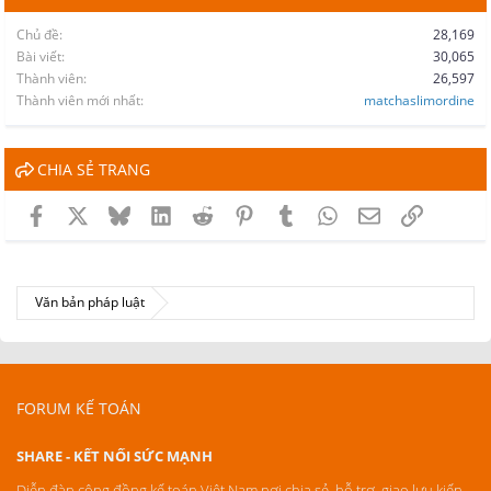
Chủ đề
28,169
Bài viết
30,065
Thành viên
26,597
Thành viên mới nhất
matchaslimordine
CHIA SẺ TRANG
Facebook
X
Bluesky
LinkedIn
Reddit
Pinterest
Tumblr
WhatsApp
Email
Link
Văn bản pháp luật
FORUM KẾ TOÁN
SHARE - KẾT NỐI SỨC MẠNH
Diễn đàn cộng đồng kế toán Việt Nam nơi chia sẻ, hỗ trợ, giao lưu kiến