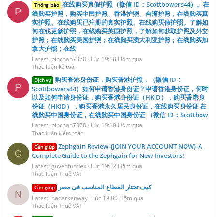
在线购买真假护照（微信 ID：Scottbowers44）。在
Thông báo
P
线购买护照，购买中国护照、香港护照、台湾护照，在线购买真
实护照、在线购买已注册的真实护照、在线购买假护照。了解如
何在线更新护照，在线购买英国护照，了解如何获取护照及外交
护照；在线购买美国护照；在线购买澳大利亚护照；在线购买加
拿大护照；在线
Latest: pinchan7878
Lúc 19:18 Hôm qua
Thảo luận kế toán
购买香港身份证，购买香港护照，（微信 ID：
Dịch vụ
P
Scottbowers44）如何申请香港身份证？申请香港身份证，何时
以及如何申请身份证，购买香港身份证（HKID），购买香港身
份证（HKID），购买香港永久居民身份证，在线购买身份证 在
线购买中国身份证，在线购买中国身份证 （微信 ID：Scottbow
Latest: pinchan7878
Lúc 19:10 Hôm qua
Thảo luận kiểm toán
Zephgain Review-{JOIN YOUR ACCOUNT NOW}-A
Cần giúp
G
Complete Guide to the Zephgain for New Investors!
Latest: guvenfundex
Lúc 19:02 Hôm qua
Thảo luận Thuế VAT
كيف تختار القطاع المناسب فى مصر
Cần giúp
N
Latest: naderkenway
Lúc 19:00 Hôm qua
Thảo luận Thuế VAT