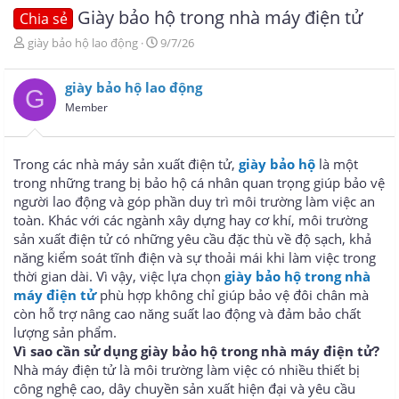
Giày bảo hộ trong nhà máy điện tử
Chia sẻ
T
N
giày bảo hộ lao động
9/7/26
h
g
r
à
giày bảo hộ lao động
e
y
G
a
g
Member
d
ử
s
i
t
Trong các nhà máy sản xuất điện tử,
giày bảo hộ
là một
a
trong những trang bị bảo hộ cá nhân quan trọng giúp bảo vệ
r
người lao động và góp phần duy trì môi trường làm việc an
t
e
toàn. Khác với các ngành xây dựng hay cơ khí, môi trường
r
sản xuất điện tử có những yêu cầu đặc thù về độ sạch, khả
năng kiểm soát tĩnh điện và sự thoải mái khi làm việc trong
thời gian dài. Vì vậy, việc lựa chọn
giày bảo hộ trong nhà
máy điện tử
phù hợp không chỉ giúp bảo vệ đôi chân mà
còn hỗ trợ nâng cao năng suất lao động và đảm bảo chất
lượng sản phẩm.
Vì sao cần sử dụng giày bảo hộ trong nhà máy điện tử?
Nhà máy điện tử là môi trường làm việc có nhiều thiết bị
công nghệ cao, dây chuyền sản xuất hiện đại và yêu cầu