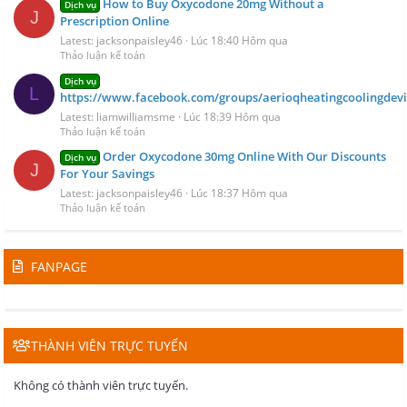
How to Buy Oxycodone 20mg Without a
Dịch vụ
J
Prescription Online
Latest: jacksonpaisley46
Lúc 18:40 Hôm qua
Thảo luận kế toán
Dịch vụ
L
https://www.facebook.com/groups/aerioqheatingcoolingdevi
Latest: liamwilliamsme
Lúc 18:39 Hôm qua
Thảo luận kế toán
Order Oxycodone 30mg Online With Our Discounts
Dịch vụ
J
For Your Savings
Latest: jacksonpaisley46
Lúc 18:37 Hôm qua
Thảo luận kế toán
FANPAGE
THÀNH VIÊN TRỰC TUYẾN
Không có thành viên trực tuyến.