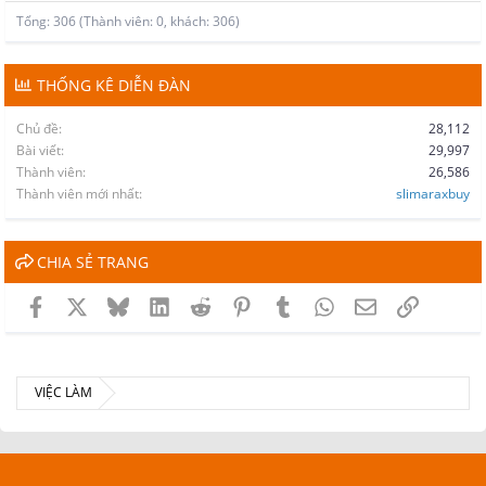
Tổng: 306 (Thành viên: 0, khách: 306)
THỐNG KÊ DIỄN ĐÀN
Chủ đề
28,112
Bài viết
29,997
Thành viên
26,586
Thành viên mới nhất
slimaraxbuy
CHIA SẺ TRANG
Facebook
X
Bluesky
LinkedIn
Reddit
Pinterest
Tumblr
WhatsApp
Email
Link
VIỆC LÀM