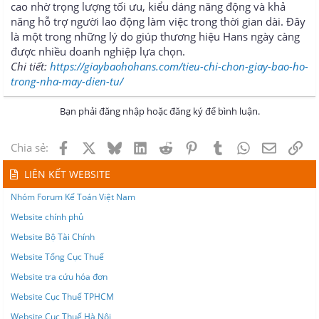
cao nhờ trọng lượng tối ưu, kiểu dáng năng động và khả
năng hỗ trợ người lao động làm việc trong thời gian dài. Đây
là một trong những lý do giúp thương hiệu Hans ngày càng
được nhiều doanh nghiệp lựa chọn.
Chi tiết:
https://giaybaohohans.com/tieu-chi-chon-giay-bao-ho-
trong-nha-may-dien-tu/
Bạn phải đăng nhập hoặc đăng ký để bình luận.
Facebook
X
Bluesky
LinkedIn
Reddit
Pinterest
Tumblr
WhatsApp
Email
Lin
Chia sẻ:
LIÊN KẾT WEBSITE
Nhóm Forum Kế Toán Việt Nam
Website chính phủ
Website Bộ Tài Chính
Website Tổng Cục Thuế
Website tra cứu hóa đơn
Website Cục Thuế TPHCM
Website Cục Thuế Hà Nội