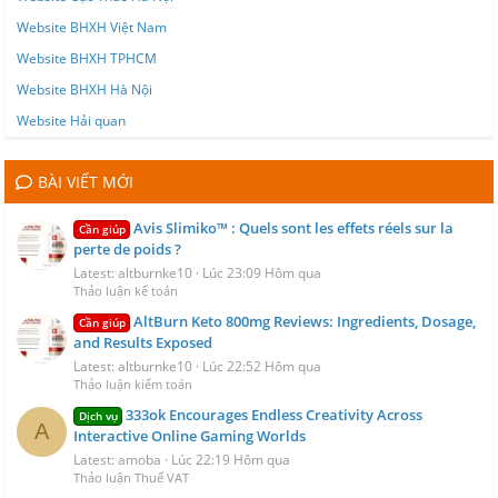
Website BHXH Việt Nam
Website BHXH TPHCM
Website BHXH Hà Nội
Website Hải quan
BÀI VIẾT MỚI
Avis Slimiko™ : Quels sont les effets réels sur la
Cần giúp
perte de poids ?
Latest: altburnke10
Lúc 23:09 Hôm qua
Thảo luận kế toán
AltBurn Keto 800mg Reviews: Ingredients, Dosage,
Cần giúp
and Results Exposed
Latest: altburnke10
Lúc 22:52 Hôm qua
Thảo luận kiểm toán
333ok Encourages Endless Creativity Across
Dịch vụ
A
Interactive Online Gaming Worlds
Latest: amoba
Lúc 22:19 Hôm qua
Thảo luận Thuế VAT