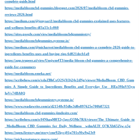
complete-guide.html
https://mediabloomcbd-gummies.blogspot.com/2026/07/mediabloom-cbd-gummies-
reviews-2026.html
https://medium.com/@jenysari1/mediabloom-cbd-gummies-explained-uses-features-
and-wellness-benefits-df3a55c1c060
https://sites.google.com/view/mediabloomcbdgummiestry/
https://mediabloomcbdgummies.systeme.io/
https://medium.com/@micharost/mediabloom-cbd-gummies-a-complete-2026-guide-to-
ingredients-benefits-uses-and-buying-tips-6d021decb1a0
https://app.trupeer.ai/view/Unsjwm4T3/media-bloom-cbd-gummies-a-comprehensive-
guide-for-consumers
https://mediabloom.omeka.net/
https://scribehow.com/o/xdaZBhCxQ2SjXQi24r2dNg/viewer/MediaBloom_CBD_Gum
mies_A_Simple_Guide_to_Ingredients_Benefits_and_Everyday_Use__HEo39InVS5yq
IpVv74BA0Q
https://mediabloomcbdgummiestry.systeme.io/
https://www.readawrite.com/a/d21548c93dbc3d0e897625e700b87321
https://mediabloom-cbd-gummies.jimdosite.com/
https://scribehow.com/o/f4NhaqM0T2y1pccQ3Me7RA/viewer/The_Ultimate_Guide_to
_MediaBloom_CBD_Gummies_for_Daily_Wellness__wdmALTf_Q7KXb65Zjw-x5g
https://open.firstory.me/story/cmr92kycj01p701x9fw9q23t9
https://micharostsspace.quora.com/