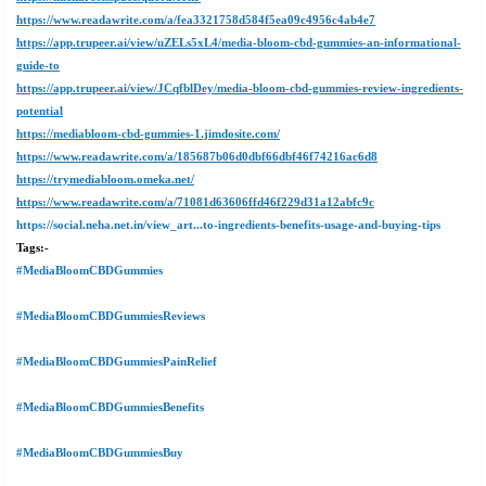
https://www.readawrite.com/a/fea3321758d584f5ea09c4956c4ab4e7
https://app.trupeer.ai/view/uZELs5xL4/media-bloom-cbd-gummies-an-informational-
guide-to
https://app.trupeer.ai/view/JCqfblDey/media-bloom-cbd-gummies-review-ingredients-
potential
https://mediabloom-cbd-gummies-1.jimdosite.com/
https://www.readawrite.com/a/185687b06d0dbf66dbf46f74216ac6d8
https://trymediabloom.omeka.net/
https://www.readawrite.com/a/71081d63606ffd46f229d31a12abfc9c
https://social.neha.net.in/view_art...to-ingredients-benefits-usage-and-buying-tips
Tags:-
#MediaBloomCBDGummies
#MediaBloomCBDGummiesReviews
#MediaBloomCBDGummiesPainRelief
#MediaBloomCBDGummiesBenefits
#MediaBloomCBDGummiesBuy