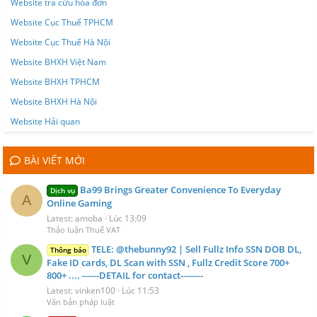
Website tra cứu hóa đơn
Website Cục Thuế TPHCM
Website Cục Thuế Hà Nội
Website BHXH Việt Nam
Website BHXH TPHCM
Website BHXH Hà Nội
Website Hải quan
BÀI VIẾT MỚI
Ba99 Brings Greater Convenience To Everyday
Dịch vụ
A
Online Gaming
Latest: amoba
Lúc 13:09
Thảo luận Thuế VAT
TELE: @thebunny92 | Sell Fullz Info SSN DOB DL,
Thông báo
V
Fake ID cards, DL Scan with SSN , Fullz Credit Score 700+
800+ .... ------DETAIL for contact--------
Latest: vinken100
Lúc 11:53
Văn bản pháp luật