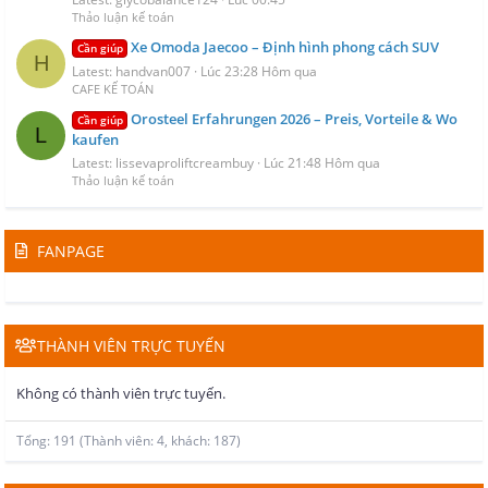
Thảo luận kế toán
Xe Omoda Jaecoo – Định hình phong cách SUV
Cần giúp
H
Latest: handvan007
Lúc 23:28 Hôm qua
CAFE KẾ TOÁN
Orosteel Erfahrungen 2026 – Preis, Vorteile & Wo
Cần giúp
L
kaufen
Latest: lissevaproliftcreambuy
Lúc 21:48 Hôm qua
Thảo luận kế toán
FANPAGE
THÀNH VIÊN TRỰC TUYẾN
Không có thành viên trực tuyến.
Tổng: 191 (Thành viên: 4, khách: 187)