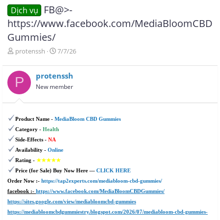
FB@>-
Dịch vụ
https://www.facebook.com/MediaBloomCBD
Gummies/
T
N
protenssh
7/7/26
h
g
r
à
protenssh
e
y
P
a
g
New member
d
ử
s
i
t
Product Name -
MediaBloom CBD Gummies
a
r
Category -
Health
t
Side-Effects -
NA
e
Availability -
Online
r
Rating -
★★★★★
Price (for Sale) Buy Now Here —
CLICK HERE
Order Now :-
https://tap2experts.com/mediabloom-cbd-gummies/
facebook :-
https://www.facebook.com/MediaBloomCBDGummies/
https://sites.google.com/view/mediabloomcbd-gummies
https://mediabloomcbdgummiestry.blogspot.com/2026/07/mediabloom-cbd-gummies-