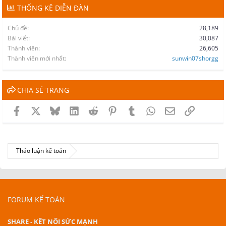
THỐNG KÊ DIỄN ĐÀN
Chủ đề
28,189
Bài viết
30,087
Thành viên
26,605
Thành viên mới nhất
sunwin07shorgg
CHIA SẺ TRANG
Facebook
X
Bluesky
LinkedIn
Reddit
Pinterest
Tumblr
WhatsApp
Email
Link
Thảo luận kế toán
FORUM KẾ TOÁN
SHARE - KẾT NỐI SỨC MẠNH