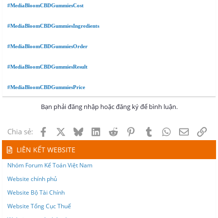
#MediaBloomCBDGummiesCost
#MediaBloomCBDGummiesIngredients
#MediaBloomCBDGummiesOrder
#MediaBloomCBDGummiesResult
#MediaBloomCBDGummiesPrice
Bạn phải đăng nhập hoặc đăng ký để bình luận.
Facebook
X
Bluesky
LinkedIn
Reddit
Pinterest
Tumblr
WhatsApp
Email
Lin
Chia sẻ:
LIÊN KẾT WEBSITE
Nhóm Forum Kế Toán Việt Nam
Website chính phủ
Website Bộ Tài Chính
Website Tổng Cục Thuế