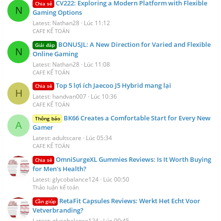
CV222: Exploring a Modern Platform with Flexible
Chia sẻ
N
Gaming Options
Latest: Nathan28
Lúc 11:12
CAFE KẾ TOÁN
BONUSJL: A New Direction for Varied and Flexible
Giải đáp
N
Online Gaming
Latest: Nathan28
Lúc 11:08
CAFE KẾ TOÁN
Top 5 lợi ích Jaecoo J5 Hybrid mang lại
Chia sẻ
H
Latest: handvan007
Lúc 10:36
CAFE KẾ TOÁN
BK66 Creates a Comfortable Start for Every New
Thông báo
A
Gamer
Latest: adultscare
Lúc 05:34
CAFE KẾ TOÁN
OmniSurgeXL Gummies Reviews: Is It Worth Buying
Chia sẻ
for Men's Health?
Latest: glycobalance124
Lúc 00:50
Thảo luận kế toán
RetaFit Capsules Reviews: Werkt Het Echt Voor
Cần giúp
Vetverbranding?
Latest: glycobalance124
Lúc 00:45