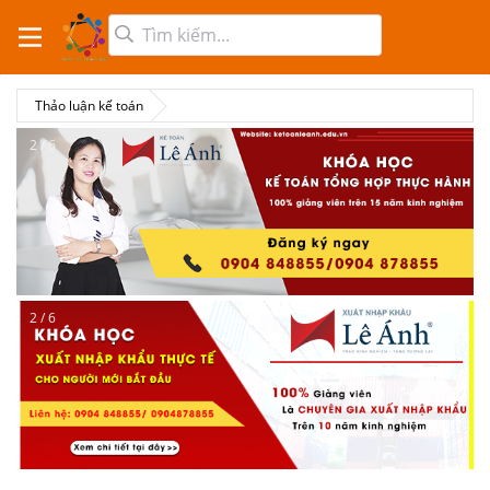
Thảo luận kế toán
2 / 6
2 / 6