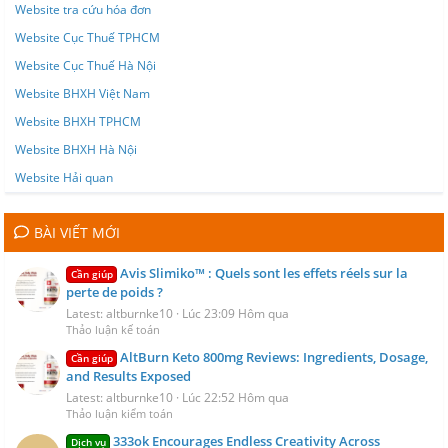
Website tra cứu hóa đơn
Website Cục Thuế TPHCM
Website Cục Thuế Hà Nội
Website BHXH Việt Nam
Website BHXH TPHCM
Website BHXH Hà Nội
Website Hải quan
BÀI VIẾT MỚI
Avis Slimiko™ : Quels sont les effets réels sur la
Cần giúp
perte de poids ?
Latest: altburnke10
Lúc 23:09 Hôm qua
Thảo luận kế toán
AltBurn Keto 800mg Reviews: Ingredients, Dosage,
Cần giúp
and Results Exposed
Latest: altburnke10
Lúc 22:52 Hôm qua
Thảo luận kiểm toán
333ok Encourages Endless Creativity Across
Dịch vụ