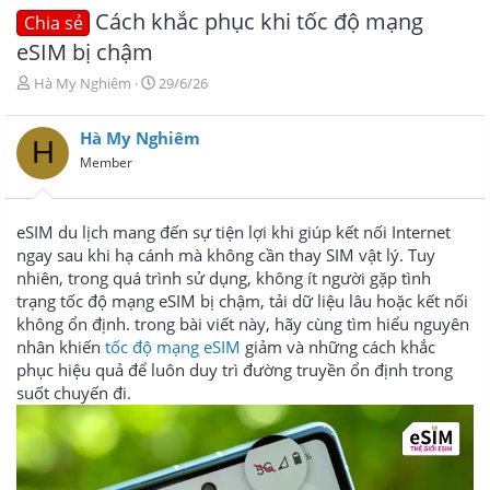
Cách khắc phục khi tốc độ mạng
Chia sẻ
eSIM bị chậm
T
N
Hà My Nghiêm
29/6/26
h
g
r
à
Hà My Nghiêm
e
y
H
a
g
Member
d
ử
s
i
t
eSIM du lịch mang đến sự tiện lợi khi giúp kết nối Internet
a
ngay sau khi hạ cánh mà không cần thay SIM vật lý. Tuy
r
nhiên, trong quá trình sử dụng, không ít người gặp tình
t
e
trạng tốc độ mạng eSIM bị chậm, tải dữ liệu lâu hoặc kết nối
r
không ổn định. trong bài viết này, hãy cùng tìm hiểu nguyên
nhân khiến
tốc độ mạng eSIM
giảm và những cách khắc
phục hiệu quả để luôn duy trì đường truyền ổn định trong
suốt chuyến đi.