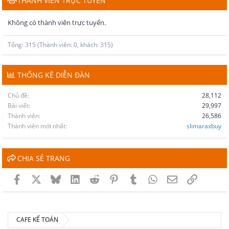
THÀNH VIÊN TRỰC TUYẾN
Không có thành viên trực tuyến.
Tổng: 315 (Thành viên: 0, khách: 315)
THỐNG KÊ DIỄN ĐÀN
Chủ đề
28,112
Bài viết
29,997
Thành viên
26,586
Thành viên mới nhất
slimaraxbuy
CHIA SẺ TRANG
Facebook
X
Bluesky
LinkedIn
Reddit
Pinterest
Tumblr
WhatsApp
Email
Link
CAFE KẾ TOÁN