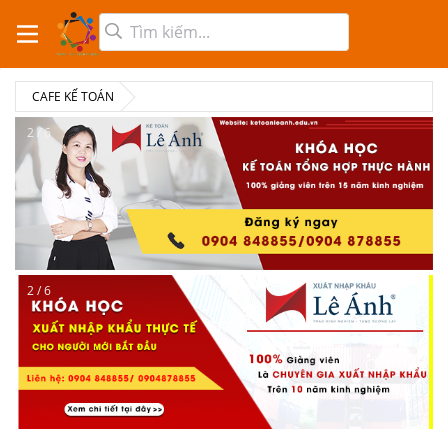
CAFE KẾ TOÁN
2 / 6
2 / 6