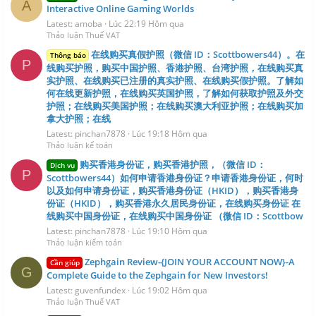
A
Interactive Online Gaming Worlds
Latest: amoba
Lúc 22:19 Hôm qua
Thảo luận Thuế VAT
在线购买真假护照（微信 ID：Scottbowers44）。在
Thông báo
P
线购买护照，购买中国护照、香港护照、台湾护照，在线购买真
实护照、在线购买已注册的真实护照、在线购买假护照。了解如
何在线更新护照，在线购买英国护照，了解如何获取护照及外交
护照；在线购买美国护照；在线购买澳大利亚护照；在线购买加
拿大护照；在线
Latest: pinchan7878
Lúc 19:18 Hôm qua
Thảo luận kế toán
购买香港身份证，购买香港护照，（微信 ID：
Dịch vụ
P
Scottbowers44）如何申请香港身份证？申请香港身份证，何时
以及如何申请身份证，购买香港身份证（HKID），购买香港身
份证（HKID），购买香港永久居民身份证，在线购买身份证 在
线购买中国身份证，在线购买中国身份证 （微信 ID：Scottbow
Latest: pinchan7878
Lúc 19:10 Hôm qua
Thảo luận kiểm toán
Zephgain Review-{JOIN YOUR ACCOUNT NOW}-A
Cần giúp
G
Complete Guide to the Zephgain for New Investors!
Latest: guvenfundex
Lúc 19:02 Hôm qua
Thảo luận Thuế VAT