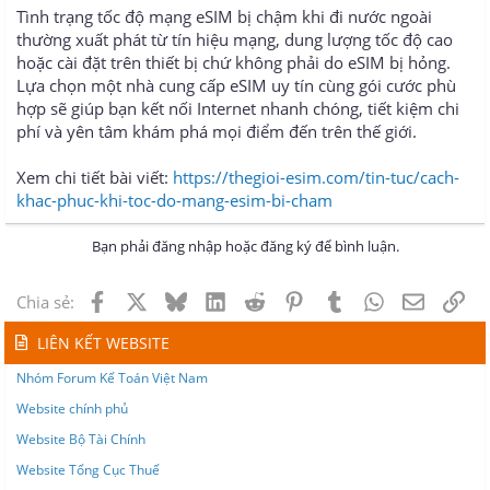
Tình trạng tốc độ mạng eSIM bị chậm khi đi nước ngoài
thường xuất phát từ tín hiệu mạng, dung lượng tốc độ cao
hoặc cài đặt trên thiết bị chứ không phải do eSIM bị hỏng.
Lựa chọn một nhà cung cấp eSIM uy tín cùng gói cước phù
hợp sẽ giúp bạn kết nối Internet nhanh chóng, tiết kiệm chi
phí và yên tâm khám phá mọi điểm đến trên thế giới.
Xem chi tiết bài viết:
https://thegioi-esim.com/tin-tuc/cach-
khac-phuc-khi-toc-do-mang-esim-bi-cham
Bạn phải đăng nhập hoặc đăng ký để bình luận.
Facebook
X
Bluesky
LinkedIn
Reddit
Pinterest
Tumblr
WhatsApp
Email
Lin
Chia sẻ:
LIÊN KẾT WEBSITE
Nhóm Forum Kế Toán Việt Nam
Website chính phủ
Website Bộ Tài Chính
Website Tổng Cục Thuế