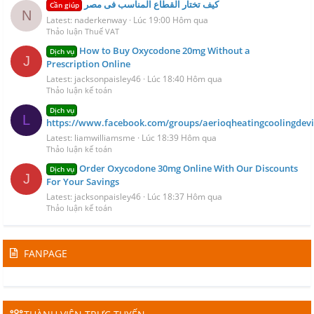
كيف تختار القطاع المناسب فى مصر
Cần giúp
N
Latest: naderkenway
Lúc 19:00 Hôm qua
Thảo luận Thuế VAT
How to Buy Oxycodone 20mg Without a
Dịch vụ
J
Prescription Online
Latest: jacksonpaisley46
Lúc 18:40 Hôm qua
Thảo luận kế toán
Dịch vụ
L
https://www.facebook.com/groups/aerioqheatingcoolingdevi
Latest: liamwilliamsme
Lúc 18:39 Hôm qua
Thảo luận kế toán
Order Oxycodone 30mg Online With Our Discounts
Dịch vụ
J
For Your Savings
Latest: jacksonpaisley46
Lúc 18:37 Hôm qua
Thảo luận kế toán
FANPAGE