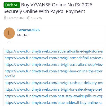
Buy VYVANSE Online No RX 2026
Dịch vụ
Securely Online With PayPal Payment
T
N
Lataron2026
15/6/26
h
g
r
à
Lataron2026
e
y
L
a
g
Member
d
ử
s
i
t
https://www.fundmytravel.com/adderall-online-legit-store-acc
a
r
https://www.fundmytravel.com/artvigil-armodafinil-review-ca
t
https://www.fundmytravel.com/artvigil-australia-cheap/view-p
e
r
https://www.fundmytravel.com/artvigil-buy-online-the-strength
profile
https://www.fundmytravel.com/artvigil-cash-on-delivery-overni
https://www.fundmytravel.com/artvigil-for-sale-always-on-tim
https://www.fundmytravel.com/best-stay-awake-pills-rx-expre
https://www.fundmytravel.com/blue-adderall-buy-online-safe