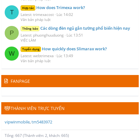
How does Trimexa work?
Hợp tác
T
Latest: trimexacost
Lúc 14:02
Văn bản pháp luật
Các dòng đèn ngủ gắn tường phổ biến hiện nay
Thông báo
P
Latest: phuonghuuduong
Lúc 13:51
VIỆC LÀM
How quickly does Slimarax work?
Tuyển dụng
W
Latest: webtrimexa
Lúc 13:49
Văn bản pháp luật
FANPAGE
THÀNH VIÊN TRỰC TUYẾN
vipwinmobile
tm5483972
Tổng: 667 (Thành viên: 2, khách: 665)