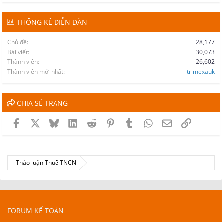
THỐNG KÊ DIỄN ĐÀN
Chủ đề
28,177
Bài viết
30,073
Thành viên
26,602
Thành viên mới nhất
trimexauk
CHIA SẺ TRANG
Facebook
X
Bluesky
LinkedIn
Reddit
Pinterest
Tumblr
WhatsApp
Email
Link
Thảo luận Thuế TNCN
FORUM KẾ TOÁN