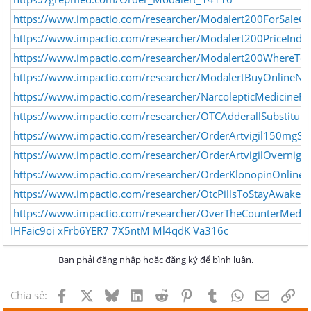
https://www.impactio.com/researcher/Modalert200ForSaleC
https://www.impactio.com/researcher/Modalert200PriceIndia
https://www.impactio.com/researcher/Modalert200WhereTo
https://www.impactio.com/researcher/ModalertBuyOnlineNo
https://www.impactio.com/researcher/NarcolepticMedicineFa
https://www.impactio.com/researcher/OTCAdderallSubstitute
https://www.impactio.com/researcher/OrderArtvigil150mgSwi
https://www.impactio.com/researcher/OrderArtvigilOvernight
https://www.impactio.com/researcher/OrderKlonopinOnlineD
https://www.impactio.com/researcher/OtcPillsToStayAwakeV
https://www.impactio.com/researcher/OverTheCounterMedic
IHFaic9oi
xFrb6YER7
7X5ntM
Ml4qdK
Va316c
Bạn phải đăng nhập hoặc đăng ký để bình luận.
Facebook
X
Bluesky
LinkedIn
Reddit
Pinterest
Tumblr
WhatsApp
Email
Lin
Chia sẻ: