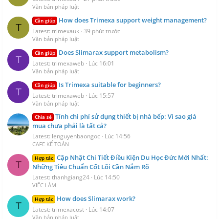
Văn bản pháp luật
How does Trimexa support weight management?
Cần giúp
T
Latest: trimexauk
39 phút trước
Văn bản pháp luật
Does Slimarax support metabolism?
Cần giúp
T
Latest: trimexaweb
Lúc 16:01
Văn bản pháp luật
Is Trimexa suitable for beginners?
Cần giúp
T
Latest: trimexaweb
Lúc 15:57
Văn bản pháp luật
Tính chi phí sử dụng thiết bị nhà bếp: Vì sao giá
Chia sẻ
mua chưa phải là tất cả?
Latest: lenguyenbaongoc
Lúc 14:56
CAFE KẾ TOÁN
Cập Nhật Chi Tiết Điều Kiện Du Học Đức Mới Nhất:
Hợp tác
T
Những Tiêu Chuẩn Cốt Lõi Cần Nắm Rõ
Latest: thanhgiang24
Lúc 14:50
VIỆC LÀM
How does Slimarax work?
Hợp tác
T
Latest: trimexacost
Lúc 14:07
Văn bản pháp luật