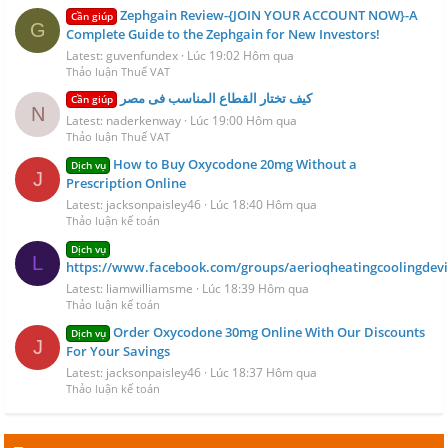
Zephgain Review-{JOIN YOUR ACCOUNT NOW}-A
Cần giúp
G
Complete Guide to the Zephgain for New Investors!
Latest: guvenfundex
Lúc 19:02 Hôm qua
Thảo luận Thuế VAT
كيف تختار القطاع المناسب فى مصر
Cần giúp
N
Latest: naderkenway
Lúc 19:00 Hôm qua
Thảo luận Thuế VAT
How to Buy Oxycodone 20mg Without a
Dịch vụ
J
Prescription Online
Latest: jacksonpaisley46
Lúc 18:40 Hôm qua
Thảo luận kế toán
Dịch vụ
L
https://www.facebook.com/groups/aerioqheatingcoolingdevi
Latest: liamwilliamsme
Lúc 18:39 Hôm qua
Thảo luận kế toán
Order Oxycodone 30mg Online With Our Discounts
Dịch vụ
J
For Your Savings
Latest: jacksonpaisley46
Lúc 18:37 Hôm qua
Thảo luận kế toán