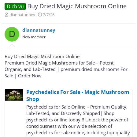
Buy Dried Magic Mushroom Online
Dịch vụ
T
N
diannatunney
7/7/26
h
g
r
à
diannatunney
e
y
D
a
g
New member
d
ử
s
i
t
Buy Dried Magic Mushroom Online
a
Premium Dried Magic Mushrooms for Sale – Potent,
r
Organic, and Lab-Tested | premium dried mushrooms For
t
e
Sale | Order Now
r
Psychedelics For Sale - Magic Mushroom
Shop
Psychedelics for Sale Online – Premium Quality,
Lab-Tested, and Discreetly Shipped| Shop
psychedelics online today !! Unlock the power of
consciousness with our wide selection of
psychedelics for sale online, including top-quality