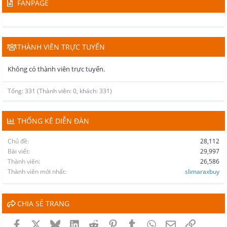
FANPAGE
THÀNH VIÊN TRỰC TUYẾN
Không có thành viên trực tuyến.
Tổng: 331 (Thành viên: 0, khách: 331)
THỐNG KÊ DIỄN ĐÀN
Chủ đề
28,112
Bài viết
29,997
Thành viên
26,586
Thành viên mới nhất
slimaraxbuy
CHIA SẺ TRANG
Facebook
X
Bluesky
LinkedIn
Reddit
Pinterest
Tumblr
WhatsApp
Email
Link