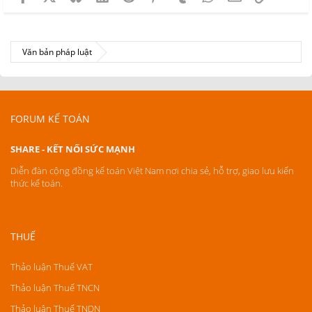
Văn bản pháp luật
FORUM KẾ TOÁN
SHARE - KẾT NỐI SỨC MẠNH
Diễn đàn cộng đồng kế toán Việt Nam nơi chia sẻ, hỗ trợ, giao lưu kiến
thức kế toán.
THUẾ
Thảo luận Thuế VAT
Thảo luận Thuế TNCN
Thảo luận Thuế TNDN