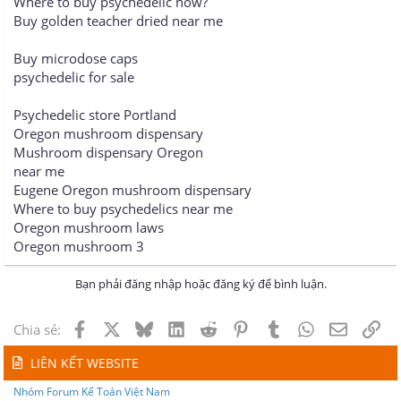
Where to buy psychedelic now?
Buy golden teacher dried near me
Buy microdose caps
psychedelic for sale
Psychedelic store Portland
Oregon mushroom dispensary
Mushroom dispensary Oregon
near me
Eugene Oregon mushroom dispensary
Where to buy psychedelics near me
Oregon mushroom laws
Oregon mushroom 3
Bạn phải đăng nhập hoặc đăng ký để bình luận.
Facebook
X
Bluesky
LinkedIn
Reddit
Pinterest
Tumblr
WhatsApp
Email
Lin
Chia sẻ:
LIÊN KẾT WEBSITE
Nhóm Forum Kế Toán Việt Nam