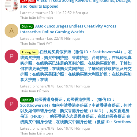
AltBurn Keto 800mg Reviews: Ingredients, Dosage,
Cần giúp
and Results Exposed
Latest: altburnke10
Lúc 22:52 Hôm qua
Thảo luận kiểm toán
333ok Encourages Endless Creativity Across
Dịch vụ
A
Interactive Online Gaming Worlds
Latest: amoba
Lúc 22:19 Hôm qua
Thảo luận Thuế VAT
在线购买真假护照（微信 ID：Scottbowers44）。在
Thông báo
P
线购买护照，购买中国护照、香港护照、台湾护照，在线购买真
实护照、在线购买已注册的真实护照、在线购买假护照。了解如
何在线更新护照，在线购买英国护照，了解如何获取护照及外交
护照；在线购买美国护照；在线购买澳大利亚护照；在线购买加
拿大护照；在线
Latest: pinchan7878
Lúc 19:18 Hôm qua
Thảo luận kế toán
购买香港身份证，购买香港护照，（微信 ID：
Dịch vụ
P
Scottbowers44）如何申请香港身份证？申请香港身份证，何时
以及如何申请身份证，购买香港身份证（HKID），购买香港身
份证（HKID），购买香港永久居民身份证，在线购买身份证 在
线购买中国身份证，在线购买中国身份证 （微信 ID：Scottbow
Latest: pinchan7878
Lúc 19:10 Hôm qua
Thảo luận kiểm toán