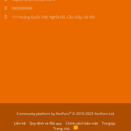
0909999999
111 Hoàng Quốc Việt, Nghĩa Đô, Cầu Giấy, Hà Nội
®
Community platform by XenForo
© 2010-2025 XenForo Ltd.
Liên hệ
Quy định và Nội quy
Chính sách bảo mật
Trợ giúp
Trang chủ