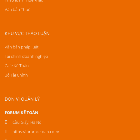
Thảo luận Thuế khác
Văn bản Thuế
KHU VỰC THẢO LUẬN
Văn bản pháp luật
Tài chính doanh nghiệp
Cafe Kế Toán
Bộ Tài Chính
ĐƠN VỊ QUẢN LÝ
FORUM KẾ TOÁN
Cầu Giấy, Hà Nội
https://forumketoan.com/