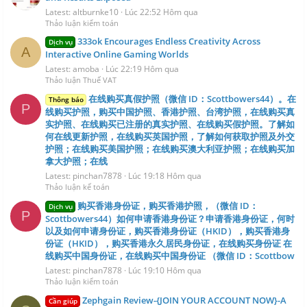
Latest: altburnke10
Lúc 22:52 Hôm qua
Thảo luận kiểm toán
333ok Encourages Endless Creativity Across
Dịch vụ
A
Interactive Online Gaming Worlds
Latest: amoba
Lúc 22:19 Hôm qua
Thảo luận Thuế VAT
在线购买真假护照（微信 ID：Scottbowers44）。在
Thông báo
P
线购买护照，购买中国护照、香港护照、台湾护照，在线购买真
实护照、在线购买已注册的真实护照、在线购买假护照。了解如
何在线更新护照，在线购买英国护照，了解如何获取护照及外交
护照；在线购买美国护照；在线购买澳大利亚护照；在线购买加
拿大护照；在线
Latest: pinchan7878
Lúc 19:18 Hôm qua
Thảo luận kế toán
购买香港身份证，购买香港护照，（微信 ID：
Dịch vụ
P
Scottbowers44）如何申请香港身份证？申请香港身份证，何时
以及如何申请身份证，购买香港身份证（HKID），购买香港身
份证（HKID），购买香港永久居民身份证，在线购买身份证 在
线购买中国身份证，在线购买中国身份证 （微信 ID：Scottbow
Latest: pinchan7878
Lúc 19:10 Hôm qua
Thảo luận kiểm toán
Zephgain Review-{JOIN YOUR ACCOUNT NOW}-A
Cần giúp