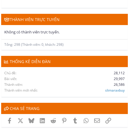
THÀNH VIÊN TRỰC TUYẾN
Không có thành viên trực tuyến.
Tổng: 298 (Thành viên: 0, khách: 298)
THỐNG KÊ DIỄN ĐÀN
Chủ đề
28,112
Bài viết
29,997
Thành viên
26,586
Thành viên mới nhất
slimaraxbuy
CHIA SẺ TRANG
Facebook
X
Bluesky
LinkedIn
Reddit
Pinterest
Tumblr
WhatsApp
Email
Link