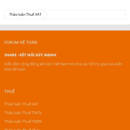
Thảo luận Thuế VAT
FORUM KẾ TOÁN
SHARE - KẾT NỐI SỨC MẠNH
Diễn đàn cộng đồng kế toán Việt Nam nơi chia sẻ, hỗ trợ, giao lưu kiến
thức kế toán.
THUẾ
Thảo luận Thuế VAT
Thảo luận Thuế TNCN
Thảo luận Thuế TNDN