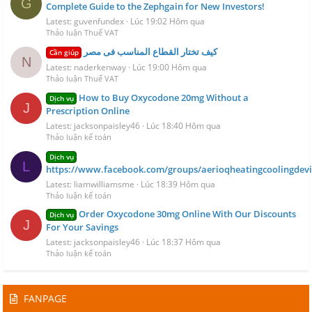
G
Complete Guide to the Zephgain for New Investors!
Latest: guvenfundex
Lúc 19:02 Hôm qua
Thảo luận Thuế VAT
كيف تختار القطاع المناسب فى مصر
Cần giúp
N
Latest: naderkenway
Lúc 19:00 Hôm qua
Thảo luận Thuế VAT
How to Buy Oxycodone 20mg Without a
Dịch vụ
J
Prescription Online
Latest: jacksonpaisley46
Lúc 18:40 Hôm qua
Thảo luận kế toán
Dịch vụ
L
https://www.facebook.com/groups/aerioqheatingcoolingdevi
Latest: liamwilliamsme
Lúc 18:39 Hôm qua
Thảo luận kế toán
Order Oxycodone 30mg Online With Our Discounts
Dịch vụ
J
For Your Savings
Latest: jacksonpaisley46
Lúc 18:37 Hôm qua
Thảo luận kế toán
FANPAGE