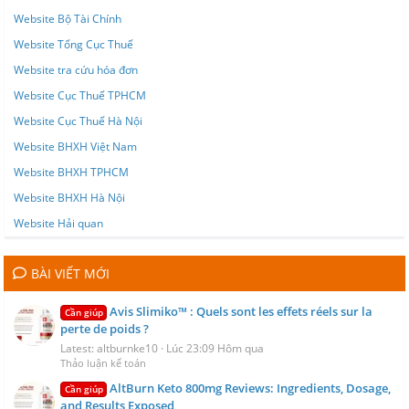
Website Bộ Tài Chính
Website Tổng Cục Thuế
Website tra cứu hóa đơn
Website Cục Thuế TPHCM
Website Cục Thuế Hà Nội
Website BHXH Việt Nam
Website BHXH TPHCM
Website BHXH Hà Nội
Website Hải quan
BÀI VIẾT MỚI
Avis Slimiko™ : Quels sont les effets réels sur la
Cần giúp
perte de poids ?
Latest: altburnke10
Lúc 23:09 Hôm qua
Thảo luận kế toán
AltBurn Keto 800mg Reviews: Ingredients, Dosage,
Cần giúp
and Results Exposed