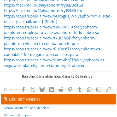
https://hackmd.io/@aiyaphorm/ryjeBBcXGe
https://hackmd.io/@aiyaphorm/ryIS4B57fx
https://app.trupeer.ai/view/yQrSg6TjP/aiyaphorm™-el-sitio-
oficial-y-actualizado【-2026-】
https://app.trupeer.ai/view/FaO9AR1Xo/aiyaphorm-
opiniones-empieza-tu-viaje-ayaphorm-todo-sobre-su
https://app.trupeer.ai/view/txuMnQPif/aiyaphorm-
plataforma-vincula-tu-cuenta-todo-lo-que
https://app.trupeer.ai/view/RuOqsSl1a/aiyaphorm-es-
confiable-100-de-ganancia-consejos-para
https://app.trupeer.ai/view/AbmVhqTPW/aiyaphorm-es-
seguro-estafa-o-legitimo-como-registrarse-en
Bạn phải đăng nhập hoặc đăng ký để bình luận.
Facebook
X
Bluesky
LinkedIn
Reddit
Pinterest
Tumblr
WhatsApp
Email
Lin
Chia sẻ:
LIÊN KẾT WEBSITE
Nhóm Forum Kế Toán Việt Nam
Website chính phủ