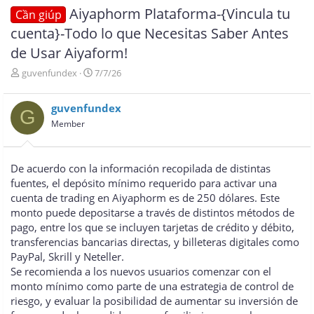
Aiyaphorm Plataforma-{Vincula tu
Cần giúp
cuenta}-Todo lo que Necesitas Saber Antes
de Usar Aiyaform!
T
N
guvenfundex
7/7/26
h
g
r
à
guvenfundex
e
y
G
a
g
Member
d
ử
s
i
t
De acuerdo con la información recopilada de distintas
a
fuentes, el depósito mínimo requerido para activar una
r
cuenta de trading en Aiyaphorm es de 250 dólares. Este
t
e
monto puede depositarse a través de distintos métodos de
r
pago, entre los que se incluyen tarjetas de crédito y débito,
transferencias bancarias directas, y billeteras digitales como
PayPal, Skrill y Neteller.
Se recomienda a los nuevos usuarios comenzar con el
monto mínimo como parte de una estrategia de control de
riesgo, y evaluar la posibilidad de aumentar su inversión de