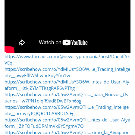
https://www.threads.com/@newcryptomania/post/Dae5If5k
VEq
https://scribehow.com/o/YdMIUsYSQ6W...e_Trading_Intelige
nte__pwyFfllWSl-whcEoyYfm1w
https://scribehow.com/o/YdMIUsYSQ6W...ntes_de_Usar_Aiy
aform__KtI-jZYMTTKsgRAR6vPThg
https://scribehow.com/o/05w2AvmQTii..._para_Nuevos_Us
uarios__w7PN1oIqR9ad8DwBTxn6sg
https://scribehow.com/o/05w2AvmQTii...e_Trading_Intelige
nte__nrmyryPQQRC1CARBDLSiEg
https://scribehow.com/o/05w2AvmQTii...ntes_de_Usar_Aiya
form__ZhFQFudDRMmVk9Y5YgmV7Q
https://scribehow.com/o/05w2AvmQTii...ximo_la_Aiyaphor