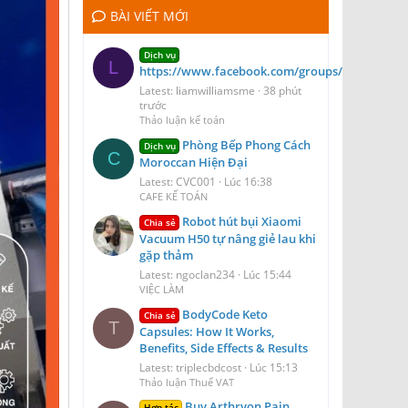
BÀI VIẾT MỚI
Dịch vụ
L
https://www.facebook.com/groups/blizzairport
Latest: liamwilliamsme
38 phút
trước
Thảo luận kế toán
Phòng Bếp Phong Cách
Dịch vụ
C
Moroccan Hiện Đại
Latest: CVC001
Lúc 16:38
CAFE KẾ TOÁN
Robot hút bụi Xiaomi
Chia sẻ
Vacuum H50 tự nâng giẻ lau khi
gặp thảm
Latest: ngoclan234
Lúc 15:44
VIỆC LÀM
BodyCode Keto
Chia sẻ
T
Capsules: How It Works,
Benefits, Side Effects & Results
Latest: triplecbdcost
Lúc 15:13
Thảo luận Thuế VAT
Buy Arthryon Pain
Hợp tác