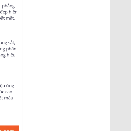
ặt phẳng
 đẹp hiện
bắt mắt.
ung sắt,
áng phân
ảng hiệu
iệu ứng
úc cao
một mẫu