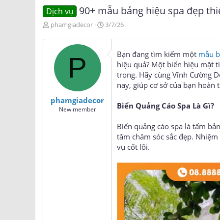
90+ mẫu bảng hiệu spa đẹp thiế
Dịch vụ
T
N
phamgiadecor
3/7/26
h
g
r
à
e
y
Bạn đang tìm kiếm một
mẫu b
P
a
g
hiệu quả? Một biển hiệu mặt t
d
ử
trong. Hãy cùng Vĩnh Cường D
s
i
nay, giúp cơ sở của bạn hoàn 
t
a
phamgiadecor
r
Biển Quảng Cáo Spa Là Gì?
New member
t
e
Biển quảng cáo spa là tấm bản
r
tâm chăm sóc sắc đẹp. Nhiệm vụ
vụ cốt lõi.