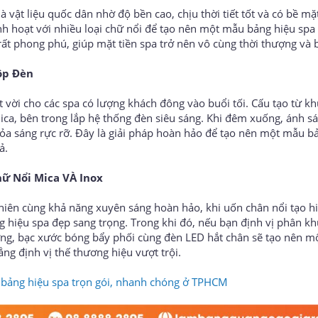
vật liệu quốc dân nhờ độ bền cao, chịu thời tiết tốt và có bề m
inh hoạt với nhiều loại chữ nổi để tạo nên một mẫu bảng hiệu spa
rất phong phú, giúp mặt tiền spa trở nên vô cùng thời thượng và 
ộp Đèn
 vời cho các spa có lượng khách đông vào buổi tối. Cấu tạo từ kh
ca, bên trong lắp hệ thống đèn siêu sáng. Khi đêm xuống, ánh s
tỏa sáng rực rỡ. Đây là giải pháp hoàn hảo để tạo nên một mẫu b
ả.
ữ Nổi Mica VÀ Inox
hiên cùng khả năng xuyên sáng hoàn hảo, khi uốn chân nổi tạo h
hiệu spa đẹp sang trọng. Trong khi đó, nếu bạn định vị phân kh
ương, bạc xước bóng bẩy phối cùng đèn LED hắt chân sẽ tạo nên 
ng định vị thế thương hiệu vượt trội.
 bảng hiệu spa trọn gói, nhanh chóng ở TPHCM