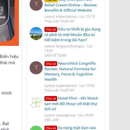
T
Relief Cream Online – Review,
Benefits & Official Website
Latest: triplecbdcost
Lúc 15:10
Thảo luận Thuế VAT
Đầu tư thiết bị gia dụng
Chia sẻ
có phải là một khoản đầu tư
tiết kiệm trong dài hạn?
Latest: lenguyenbaongoc
Lúc
15:07
CAFE KẾ TOÁN
 Biển hiệu
 thái mà
NeuroVitol Congniflo
Chia sẻ
T
Review: Natural Formula for
Memory, Focus & Cognitive
Health
Latest: triplecbdcost
Lúc 15:02
Thảo luận Thuế VAT
o mình
Hotel Flint – Khi khách
Chia sẻ
sạn mới đối thoại với biệt thự
lịch sử
Latest: vanangroup
Lúc 14:04
VIỆC LÀM
. Bạt
Xe nâng mặt bàn nào
Chia sẻ
 phải