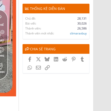
THỐNG KÊ DIỄN ĐÀN
Chủ đề
28,131
Bài viết
30,026
Thành viên
26,586
Thành viên mới nhất
slimaraxbuy
CHIA SẺ TRANG
Facebook
X
Bluesky
LinkedIn
Reddit
Pinterest
Tumblr
WhatsApp
Email
Link