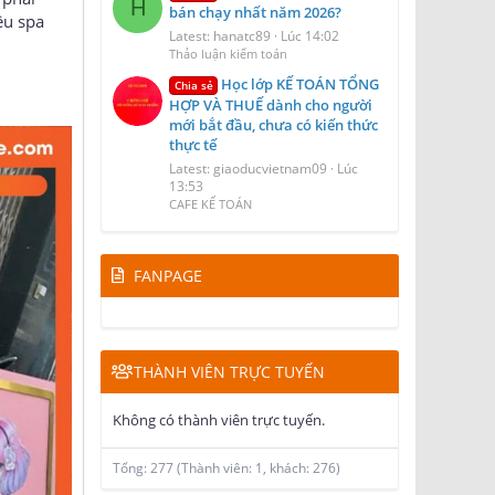
H
bán chạy nhất năm 2026?
ệu spa
Latest: hanatc89
Lúc 14:02
Thảo luận kiểm toán
Học lớp KẾ TOÁN TỔNG
Chia sẻ
HỢP VÀ THUẾ dành cho người
mới bắt đầu, chưa có kiến thức
thực tế
Latest: giaoducvietnam09
Lúc
13:53
CAFE KẾ TOÁN
FANPAGE
THÀNH VIÊN TRỰC TUYẾN
Không có thành viên trực tuyến.
Tổng: 277 (Thành viên: 1, khách: 276)