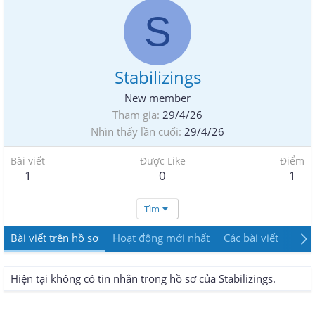
S
Stabilizings
New member
Tham gia
29/4/26
Nhìn thấy lần cuối
29/4/26
Bài viết
Được Like
Điểm
1
0
1
Tìm
Bài viết trên hồ sơ
Hoạt động mới nhất
Các bài viết
Giới
Hiện tại không có tin nhắn trong hồ sơ của Stabilizings.