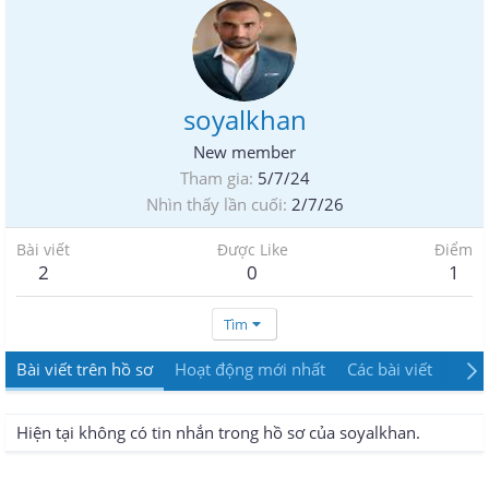
soyalkhan
New member
Tham gia
5/7/24
Nhìn thấy lần cuối
2/7/26
Bài viết
Được Like
Điểm
2
0
1
Tìm
Bài viết trên hồ sơ
Hoạt động mới nhất
Các bài viết
Giới
Hiện tại không có tin nhắn trong hồ sơ của soyalkhan.