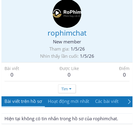
rophimchat
New member
Tham gia
1/5/26
Nhìn thấy lần cuối
1/5/26
Bài viết
Được Like
Điểm
0
0
0
Tìm
Bài viết trên hồ sơ
Hoạt động mới nhất
Các bài viết
Giới
Hiện tại không có tin nhắn trong hồ sơ của rophimchat.