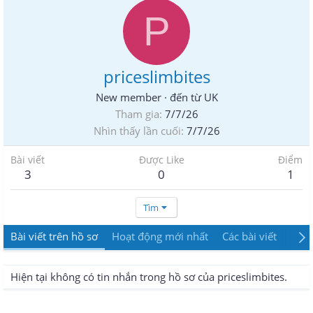
P
priceslimbites
New member
·
đến từ
UK
Tham gia
7/7/26
Nhìn thấy lần cuối
7/7/26
Bài viết
Được Like
Điểm
3
0
1
Tìm
Bài viết trên hồ sơ
Hoạt động mới nhất
Các bài viết
Giới
Hiện tại không có tin nhắn trong hồ sơ của priceslimbites.