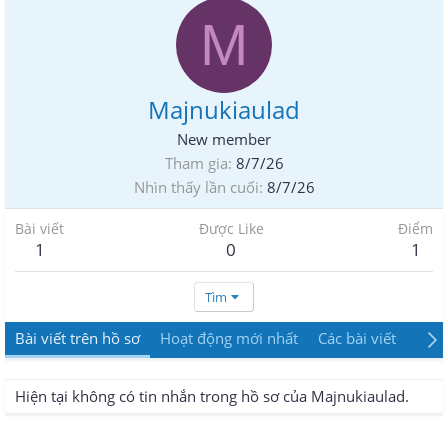
M
Majnukiaulad
New member
Tham gia
8/7/26
Nhìn thấy lần cuối
8/7/26
Bài viết
Được Like
Điểm
1
0
1
Tìm
Bài viết trên hồ sơ
Hoạt động mới nhất
Các bài viết
Giới
Hiện tại không có tin nhắn trong hồ sơ của Majnukiaulad.