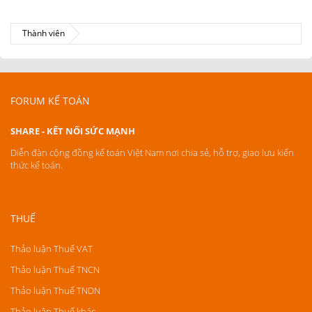
Thành viên
FORUM KẾ TOÁN
SHARE - KẾT NỐI SỨC MẠNH
Diễn đàn cộng đồng kế toán Việt Nam nơi chia sẻ, hỗ trợ, giao lưu kiến
thức kế toán.
THUẾ
Thảo luận Thuế VAT
Thảo luận Thuế TNCN
Thảo luận Thuế TNDN
Thảo luận Thuế khác