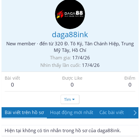
daga88ink
New member
·
đến từ
320 Đ. Tô Ký, Tân Chánh Hiệp, Trung
Mỹ Tây, Hồ Chí
Tham gia
17/4/26
Nhìn thấy lần cuối
17/4/26
Bài viết
Được Like
Điểm
0
0
0
Tìm
Bài viết trên hồ sơ
Hoạt động mới nhất
Các bài viết
Giới
Hiện tại không có tin nhắn trong hồ sơ của daga88ink.