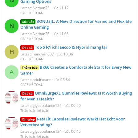
N
Gaming Options
Latest: Nathan28
Lúc 11:12
CAFE KẾ TOÁN
BONUSJL: A New Direction for Varied and Flexible
Giải đáp
N
Online Gaming
Latest: Nathan28
Lúc 11:08
CAFE KẾ TOÁN
Top 5 lợi ích Jaecoo J5 Hybrid mang lại
Chia sẻ
H
Latest: handvan007
Lúc 10:36
CAFE KẾ TOÁN
BK66 Creates a Comfortable Start for Every New
Thông báo
A
Gamer
Latest: adultscare
Lúc 05:34
CAFE KẾ TOÁN
OmniSurgeXL Gummies Reviews: Is It Worth Buying
Chia sẻ
for Men's Health?
Latest: glycobalance124
Lúc 00:50
Thảo luận kế toán
RetaFit Capsules Reviews: Werkt Het Echt Voor
Cần giúp
Vetverbranding?
Latest: glycobalance124
Lúc 00:45
Thảo luận kế toán