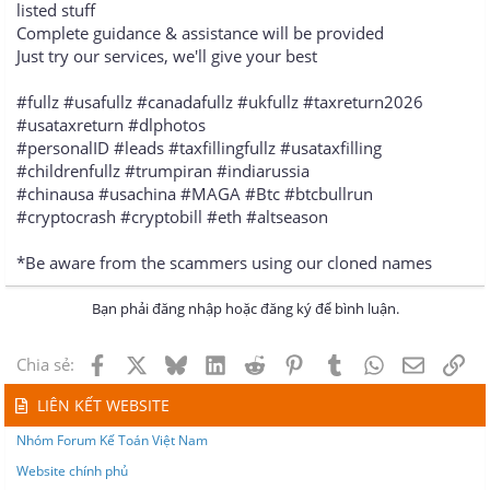
listed stuff
Complete guidance & assistance will be provided
Just try our services, we'll give your best
#fullz #usafullz #canadafullz #ukfullz #taxreturn2026
#usataxreturn #dlphotos
#personalID #leads #taxfillingfullz #usataxfilling
#childrenfullz #trumpiran #indiarussia
#chinausa #usachina #MAGA #Btc #btcbullrun
#cryptocrash #cryptobill #eth #altseason
*Be aware from the scammers using our cloned names
Bạn phải đăng nhập hoặc đăng ký để bình luận.
Facebook
X
Bluesky
LinkedIn
Reddit
Pinterest
Tumblr
WhatsApp
Email
Lin
Chia sẻ:
LIÊN KẾT WEBSITE
Nhóm Forum Kế Toán Việt Nam
Website chính phủ