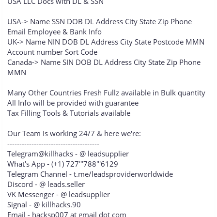
USA LLC Docs with DL & SSN
USA-> Name SSN DOB DL Address City State Zip Phone
Email Employee & Bank Info
UK-> Name NIN DOB DL Address City State Postcode MMN
Account number Sort Code
Canada-> Name SIN DOB DL Address City State Zip Phone
MMN
Many Other Countries Fresh Fullz available in Bulk quantity
All Info will be provided with guarantee
Tax Filling Tools & Tutorials available
Our Team Is working 24/7 & here we're:
--------------------------------------
Telegram@killhacks - @ leadsupplier
What's App - (+1) 727'''788'''6129
Telegram Channel - t.me/leadsproviderworldwide
Discord - @ leads.seller
VK Messenger - @ leadsupplier
Signal - @ killhacks.90
Email - hacksp007 at gmail dot com