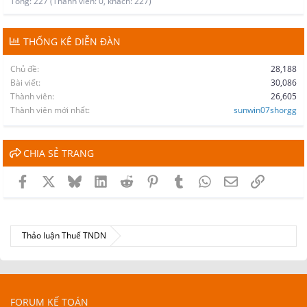
Tổng: 227 (Thành viên: 0, khách: 227)
THỐNG KÊ DIỄN ĐÀN
Chủ đề
28,188
Bài viết
30,086
Thành viên
26,605
Thành viên mới nhất
sunwin07shorgg
CHIA SẺ TRANG
Facebook
X
Bluesky
LinkedIn
Reddit
Pinterest
Tumblr
WhatsApp
Email
Link
Thảo luận Thuế TNDN
FORUM KẾ TOÁN