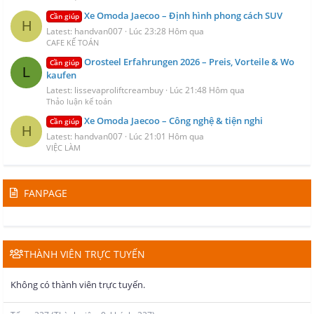
Xe Omoda Jaecoo – Định hình phong cách SUV
Cần giúp
H
Latest: handvan007
Lúc 23:28 Hôm qua
CAFE KẾ TOÁN
Orosteel Erfahrungen 2026 – Preis, Vorteile & Wo
Cần giúp
L
kaufen
Latest: lissevaproliftcreambuy
Lúc 21:48 Hôm qua
Thảo luận kế toán
Xe Omoda Jaecoo – Công nghệ & tiện nghi
Cần giúp
H
Latest: handvan007
Lúc 21:01 Hôm qua
VIỆC LÀM
FANPAGE
THÀNH VIÊN TRỰC TUYẾN
Không có thành viên trực tuyến.