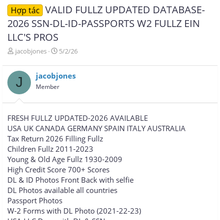
VALID FULLZ UPDATED DATABASE-
Hợp tác
2026 SSN-DL-ID-PASSPORTS W2 FULLZ EIN
LLC'S PROS
T
N
jacobjones
5/2/26
h
g
r
à
jacobjones
e
y
J
a
g
Member
d
ử
s
i
t
FRESH FULLZ UPDATED-2026 AVAILABLE
a
USA UK CANADA GERMANY SPAIN ITALY AUSTRALIA
r
Tax Return 2026 Filling Fullz
t
e
Children Fullz 2011-2023
r
Young & Old Age Fullz 1930-2009
High Credit Score 700+ Scores
DL & ID Photos Front Back with selfie
DL Photos available all countries
Passport Photos
W-2 Forms with DL Photo (2021-22-23)