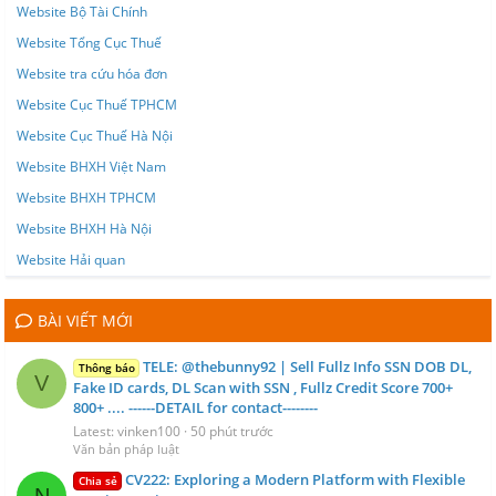
Website Bộ Tài Chính
Website Tổng Cục Thuế
Website tra cứu hóa đơn
Website Cục Thuế TPHCM
Website Cục Thuế Hà Nội
Website BHXH Việt Nam
Website BHXH TPHCM
Website BHXH Hà Nội
Website Hải quan
BÀI VIẾT MỚI
TELE: @thebunny92 | Sell Fullz Info SSN DOB DL,
Thông báo
V
Fake ID cards, DL Scan with SSN , Fullz Credit Score 700+
800+ .... ------DETAIL for contact--------
Latest: vinken100
50 phút trước
Văn bản pháp luật
CV222: Exploring a Modern Platform with Flexible
Chia sẻ