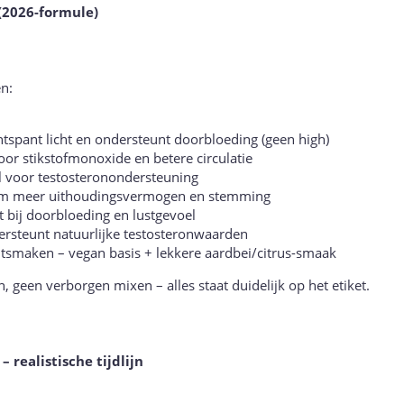
 (2026-formule)
en:
spant licht en ondersteunt doorbloeding (geen high)
voor stikstofmonoxide en betere circulatie
el voor testosteronondersteuning
om meer uithoudingsvermogen en stemming
 bij doorbloeding en lustgevoel
dersteunt natuurlijke testosteronwaarden
uitsmaken – vegan basis + lekkere aardbei/citrus-smaak
geen verborgen mixen – alles staat duidelijk op het etiket.
– realistische tijdlijn