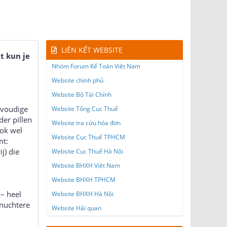
LIÊN KẾT WEBSITE
t kun je
Nhóm Forum Kế Toán Việt Nam
Website chính phủ
Website Bộ Tài Chính
nvoudige
Website Tổng Cục Thuế
er pillen
Website tra cứu hóa đơn
ok wel
Website Cục Thuế TPHCM
mt:
j) die
Website Cục Thuế Hà Nội
Website BHXH Việt Nam
Website BHXH TPHCM
 – heel
Website BHXH Hà Nội
 nuchtere
Website Hải quan