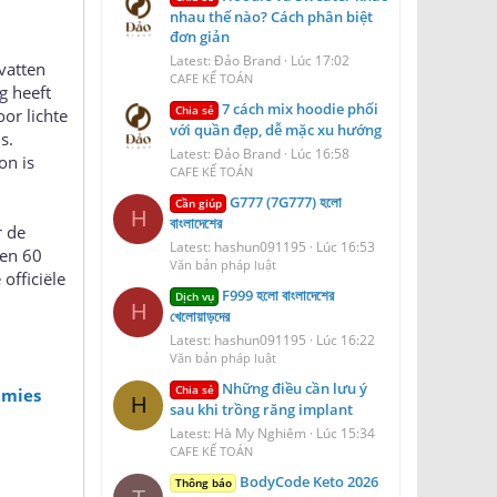
nhau thế nào? Cách phân biệt
đơn giản
Latest: Đảo Brand
Lúc 17:02
vatten
CAFE KẾ TOÁN
g heeft
7 cách mix hoodie phối
Chia sẻ
or lichte
với quần đẹp, dễ mặc xu hướng
s.
Latest: Đảo Brand
Lúc 16:58
on is
CAFE KẾ TOÁN
G777 (7G777) হলো
Cần giúp
H
বাংলাদেশের
r de
Latest: hashun091195
Lúc 16:53
een 60
Văn bản pháp luật
officiële
F999 হলো বাংলাদেশের
Dịch vụ
H
খেলোয়াড়দের
Latest: hashun091195
Lúc 16:22
Văn bản pháp luật
Những điều cần lưu ý
Chia sẻ
mmies
H
sau khi trồng răng implant
Latest: Hà My Nghiêm
Lúc 15:34
CAFE KẾ TOÁN
BodyCode Keto 2026
Thông báo