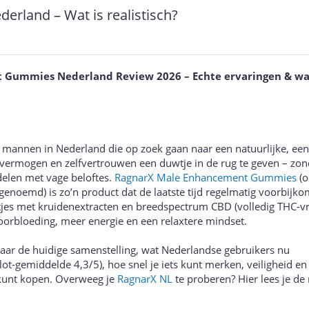
rland – Wat is realistisch?
Gummies Nederland Review 2026 – Echte ervaringen & wa
el mannen in Nederland die op zoek gaan naar een natuurlijke, ee
vermogen en zelfvertrouwen een duwtje in de rug te geven – zond
delen met vage beloftes.
RagnarX Male Enhancement Gummies
(o
oemd) is zo’n product dat de laatste tijd regelmatig voorbijko
es met kruidenextracten en breedspectrum CBD (volledig THC-vri
doorbloeding, meer energie en een relaxtere mindset.
k naar de huidige samenstelling, wat Nederlandse gebruikers nu
lot-gemiddelde 4,3/5), hoe snel je iets kunt merken, veiligheid en
g kunt kopen. Overweeg je
RagnarX NL
te proberen? Hier lees je de