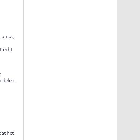
Thomas,
trecht
r
iddelen.
at het