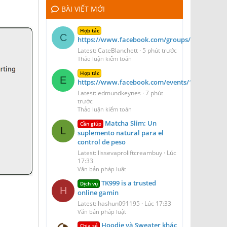
BÀI VIẾT MỚI
Hợp tác
C
https://www.facebook.com/groups/venorelava
Latest: CateBlanchett
5 phút trước
Thảo luận kiểm toán
Hợp tác
E
https://www.facebook.com/events/1074832871
Latest: edmundkeynes
7 phút
trước
Thảo luận kiểm toán
Matcha Slim: Un
Cần giúp
L
suplemento natural para el
control de peso
Latest: lissevaproliftcreambuy
Lúc
17:33
Văn bản pháp luật
TK999 is a trusted
Dịch vụ
H
online gamin
Latest: hashun091195
Lúc 17:33
Văn bản pháp luật
Hoodie và Sweater khác
Chia sẻ