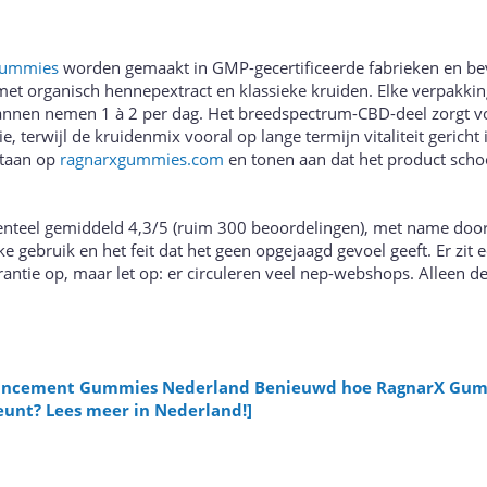
Gummies
worden gemaakt in GMP-gecertificeerde fabrieken en be
met organisch hennepextract en klassieke kruiden. Elke verpakkin
nen nemen 1 à 2 per dag. Het breedspectrum-CBD-deel zorgt vo
e, terwijl de kruidenmix vooral op lange termijn vitaliteit gericht i
staan op
ragnarxgummies.com
en tonen aan dat het product scho
enteel gemiddeld 4,3/5 (ruim 300 beoordelingen), met name doo
e gebruik en het feit dat het geen opgejaagd gevoel geeft. Er zit 
antie op, maar let op: er circuleren veel nep-webshops. Alleen de 
hancement Gummies Nederland Benieuwd hoe RagnarX Gu
unt? Lees meer in Nederland!]