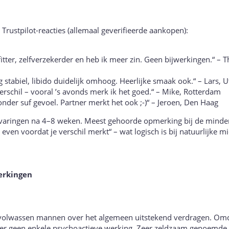
Trustpilot-reacties (allemaal geverifieerde aankopen):
itter, zelfverzekerder en heb ik meer zin. Geen bijwerkingen.“ – 
ag stabiel, libido duidelijk omhoog. Heerlijke smaak ook.“ – Lars, U
schil – vooral ’s avonds merk ik het goed.“ – Mike, Rotterdam
onder suf gevoel. Partner merkt het ook ;-)“ – Jeroen, Den Haag
varingen na 4–8 weken. Meest gehoorde opmerking bij de minde
even voordat je verschil merkt“ – wat logisch is bij natuurlijke m
werkingen
olwassen mannen over het algemeen uitstekend verdragen. Omd
 is er geen enkele psychoactieve werking. Zeer zeldzaam genoemde