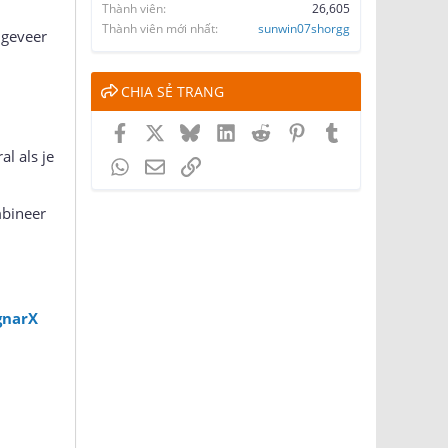
Thành viên
26,605
Thành viên mới nhất
sunwin07shorgg
ngeveer
CHIA SẺ TRANG
Facebook
X
Bluesky
LinkedIn
Reddit
Pinterest
Tumblr
l als je
WhatsApp
Email
Link
mbineer
gnarX