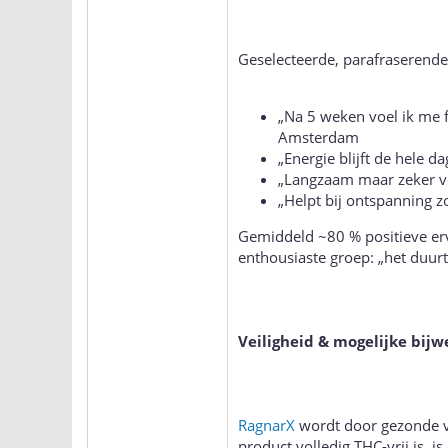
Geselecteerde, parafraserende 
„Na 5 weken voel ik me f
Amsterdam
„Energie blijft de hele d
„Langzaam maar zeker ver
„Helpt bij ontspanning z
Gemiddeld ~80 % positieve er
enthousiaste groep: „het duurt 
Veiligheid & mogelijke bij
RagnarX
wordt door gezonde v
product volledig THC-vrij is,