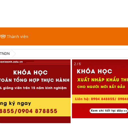
Thành viên
ế TNDN
2 / 6