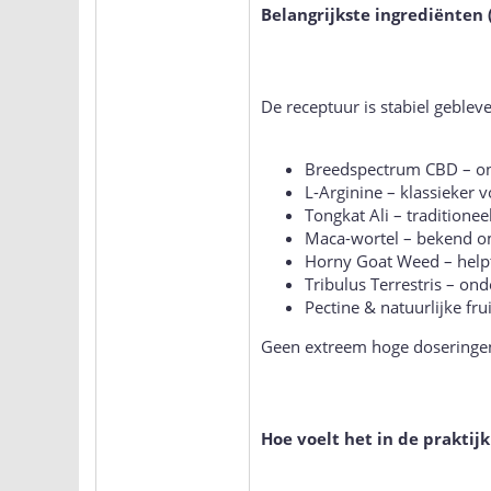
Belangrijkste ingrediënten
De receptuur is stabiel geblev
Breedspectrum CBD – ont
L-Arginine – klassieker 
Tongkat Ali – traditione
Maca-wortel – bekend 
Horny Goat Weed – helpt
Tribulus Terrestris – on
Pectine & natuurlijke fr
Geen extreem hoge doseringen, 
Hoe voelt het in de praktijk 