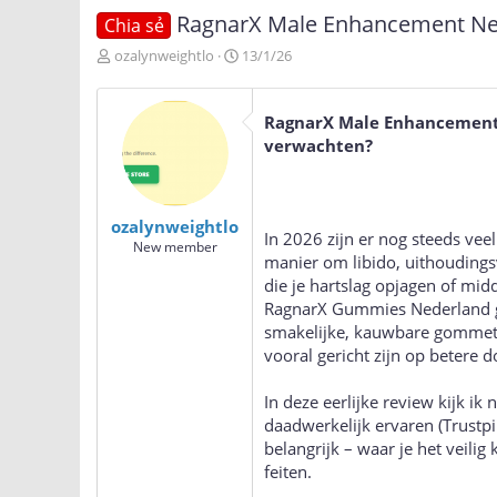
RagnarX Male Enhancement Nede
Chia sẻ
T
N
ozalynweightlo
13/1/26
h
g
r
à
e
y
RagnarX Male Enhancement 
a
g
verwachten?
d
ử
s
i
t
a
ozalynweightlo
r
In 2026 zijn er nog steeds ve
New member
t
manier om libido, uithoudings
e
die je hartslag opjagen of mid
r
RagnarX Gummies Nederland gen
smakelijke, kauwbare gommetj
vooral gericht zijn op betere 
In deze eerlijke review kijk i
daadwerkelijk ervaren (Trustpi
belangrijk – waar je het veili
feiten.