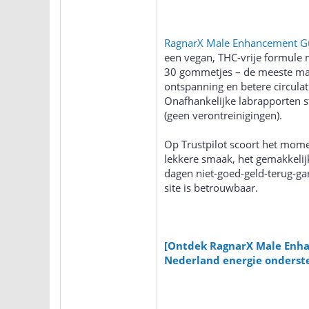
RagnarX Male Enhancement 
een vegan, THC-vrije formule 
30 gommetjes – de meeste man
ontspanning en betere circulati
Onafhankelijke labrapporten 
(geen verontreinigingen).
Op Trustpilot scoort het mom
lekkere smaak, het gemakkelijk
dagen niet-goed-geld-terug-gar
site is betrouwbaar.
[Ontdek RagnarX Male En
Nederland energie onderste