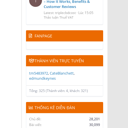
T
– How It Works, Benefits &
Customer Reviews
Latest: triplecbdcost
Lúc 15:05
Thảo luận Thuế VAT
FANPAGE
THÀNH VIÊN TRỰC TUYẾN
tm5483972
CateBlanchett
edmundkeynes
Tổng: 325 (Thành viên: 4, khách: 321)
THỐNG KÊ DIỄN ĐÀN
Chủ đề
28,201
Bài viết
30,099