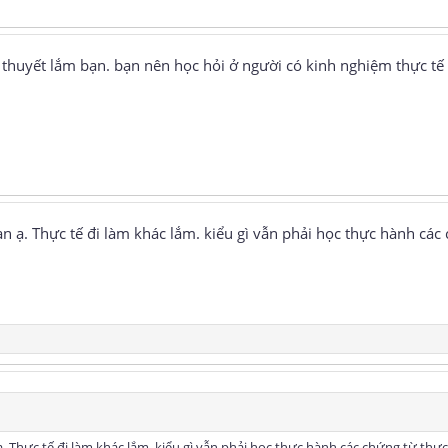
ý thuyết lắm bạn. bạn nên học hỏi ở người có kinh nghiệm thực tế 
bạn ạ. Thực tế đi làm khác lắm. kiểu gì vẫn phải học thực hành các
 ạ. Thực tế đi làm khác lắm. kiểu gì vẫn phải học thực hành các chứng từ thưc