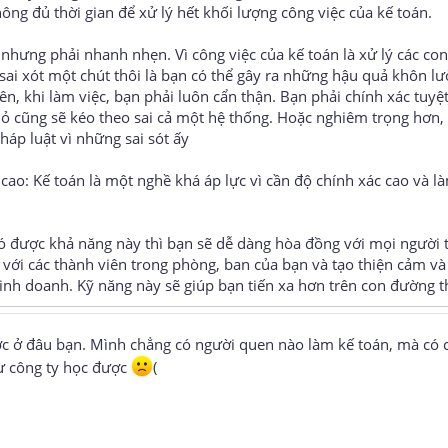
hông đủ thời gian để xử lý hết khối lượng công việc của kế toán.
 nhưng phải nhanh nhẹn. Vì công việc của kế toán là xử lý các con
 sai xót một chút thôi là bạn có thể gây ra những hậu quả khôn l
, khi làm việc, bạn phải luôn cẩn thận. Bạn phải chính xác tuyệt
nhỏ cũng sẽ kéo theo sai cả một hệ thống. Hoặc nghiêm trọng hơn,
háp luật vì những sai sót ấy
 cao: Kế toán là một nghề khá áp lực vì cần độ chính xác cao và l
 Có được khả năng này thì bạn sẽ dễ dàng hòa đồng với mọi người 
t với các thành viên trong phòng, ban của bạn và tạo thiện cảm và 
kinh doanh. Kỹ năng này sẽ giúp bạn tiến xa hơn trên con đường t
ợc ở đâu bạn. Mình chẳng có người quen nào làm kế toán, mà có 
ừ công ty học được
(