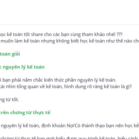
c kế toán tốt share cho các bạn cùng tham khảo nhé! ???
 muốn làm kế toán nhưng không biết học kế toán như thế nào ch
toán giỏi
 nguyên lý kế toán
hì bạn phải nắm chắc kiến thức phần nguyên lý kế toán.
ái nhìn tổng quan về kế toán, hình dung rõ ràng kế toán là gì?
ải quan online
g từ tốt.
trên chứng từ thực tế
 nguyên lý kế toán, định khoản Nợ/Có thành thạo bạn nên học kế
 chứng từ thực tế bạn mới hiểu được quy trình kế toán, hiểu cách