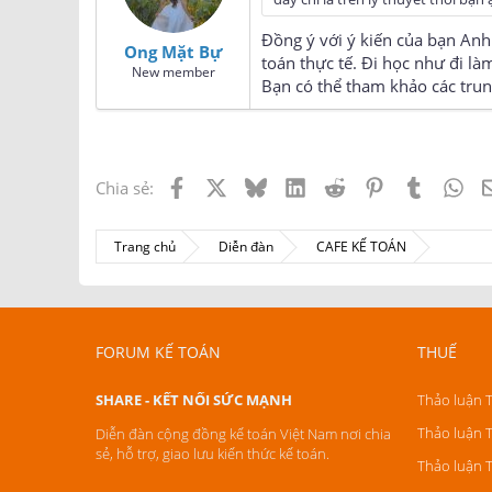
n
s
Đồng ý với ý kiến của bạn Anh
:
Ong Mặt Bự
toán thực tế. Đi học như đi là
New member
Bạn có thể tham khảo các trun
Facebook
X
Bluesky
LinkedIn
Reddit
Pinterest
Tumblr
Wh
Chia sẻ:
Trang chủ
Diễn đàn
CAFE KẾ TOÁN
FORUM KẾ TOÁN
THUẾ
SHARE - KẾT NỐI SỨC MẠNH
Thảo luận 
Thảo luận 
Diễn đàn cộng đồng kế toán Việt Nam nơi chia
sẻ, hỗ trợ, giao lưu kiến thức kế toán.
Thảo luận 