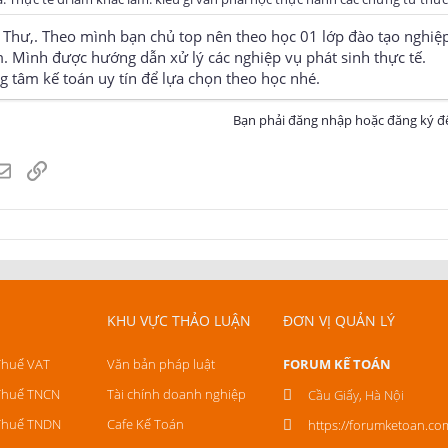
 Thư,. Theo mình bạn chủ top nên theo học 01 lớp đào tạo nghiệ
m. Mình được hướng dẫn xử lý các nghiệp vụ phát sinh thực tế.
g tâm kế toán uy tín để lựa chọn theo học nhé.
Bạn phải đăng nhập hoặc đăng ký để
atsApp
Email
Link
KHU VỰC THẢO LUẬN
ĐƠN VỊ QUẢN LÝ
Thuế VAT
Văn bản pháp luật
FORUM KẾ TOÁN
Thuế TNCN
Tài chính doanh nghiệp
Cầu Giấy, Hà Nội
Thuế TNDN
Cafe Kế Toán
https://forumketoan.co