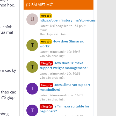
BÀI VIẾT MỚI
hoa học.
Hợp tác
U
https://open.firstory.me/story/cmsiwydt41dof
Latest: UsTodayHealth
54 phút
i chính
trước
 vừa mắt
Thảo luận kiểm toán
How does Slimarax
Hợp tác
T
work?
Latest: trimexauk
Lúc 16:45
Văn bản pháp luật
How does Trimexa
Cần giúp
T
support weight management?
êm các kỹ
Latest: trimexauk
Lúc 16:33
Văn bản pháp luật
Does Slimarax support
Cần giúp
T
metabolism?
 thạo các
Latest: trimexaweb
Lúc 16:01
 để giúp
Văn bản pháp luật
Is Trimexa suitable for
Cần giúp
T
beginners?
không