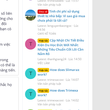
Latest: trimexaweb
Lúc 15:57
Văn bản pháp luật
Tính chi phí sử dụng
Chia sẻ
 số liên
thiết bị nhà bếp: Vì sao giá mua
ường cho
chưa phải là tất cả?
 đối
Latest: lenguyenbaongoc
Lúc
 bạn có
14:56
CAFE KẾ TOÁN
Cập Nhật Chi Tiết Điều
Hợp tác
T
àm việc
Kiện Du Học Đức Mới Nhất:
Những Tiêu Chuẩn Cốt Lõi Cần
Nắm Rõ
Latest: thanhgiang24
Lúc 14:50
trong
VIỆC LÀM
có thể là
How does Slimarax
hăng tiến.
Hợp tác
T
work?
Latest: trimexacost
Lúc 14:07
Văn bản pháp luật
chắc họ
How does Trimexa
Hợp tác
T
work?
Latest: trimexacost
Lúc 14:02
Văn bản pháp luật