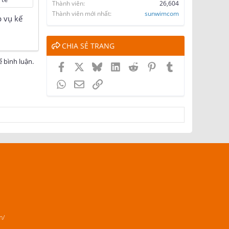
Thành viên
26,604
Thành viên mới nhất
sunwimcom
p vụ kế
CHIA SẺ TRANG
 bình luận.
Facebook
X
Bluesky
LinkedIn
Reddit
Pinterest
Tumblr
WhatsApp
Email
Link
m/