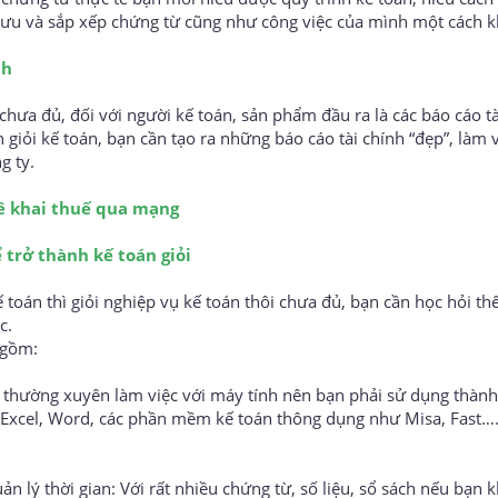
lưu và sắp xếp chứng từ cũng như công việc của mình một cách k
nh
hưa đủ, đối với người kế toán, sản phẩm đầu ra là các báo cáo tà
giỏi kế toán, bạn cần tạo ra những báo cáo tài chính “đẹp”, làm
g ty.
kê khai thuế qua mạng
ể trở thành kế toán giỏi
toán thì giỏi nghiệp vụ kế toán thôi chưa đủ, bạn cần học hỏi th
c.
 gồm:
ải thường xuyên làm việc với máy tính nên bạn phải sử dụng thành
 Excel, Word, các phần mềm kế toán thông dụng như Misa, Fast….
uản lý thời gian: Với rất nhiều chứng từ, số liệu, sổ sách nếu bạn 