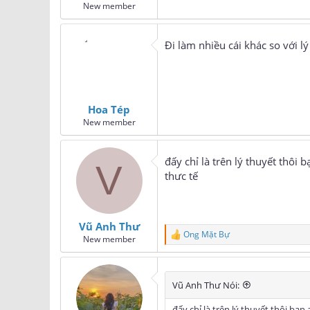
New member
Đi làm nhiều cái khác so với l
Hoa Tép
New member
đấy chỉ là trên lý thuyết thôi 
V
thưc tế
Vũ Anh Thư
Ong Mặt Bự
R
New member
e
a
c
t
Vũ Anh Thư Nói:
i
o
đấy chỉ là trên lý thuyết thôi bạn