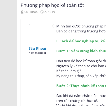
Phương pháp học kế toán tốt
T
N
Sâu Khoai
27/8/19
h
g
r
à
e
y
Mình tìm được phương pháp họ
a
g
Bạn có đang trong trường hợp
d
ử
s
i
I. Cách để học nghiệp vụ kế 
t
a
Sâu Khoai
r
Bước 1: Nắm vững kiến thức
New member
t
e
Đầu tiên để học kế toán giỏi t
r
Nguyên lý kế toán sẽ cho bạn c
Kế toán làm gì?
học khai báo h
Kỹ năng thu thập, sắp xếp chứn
Bước 2: Thực hành kế toán 
Sau khi đã nắm chắc kiến thức
trên các chứng từ thực tế.
Vì chỉ khi được thực hành trên