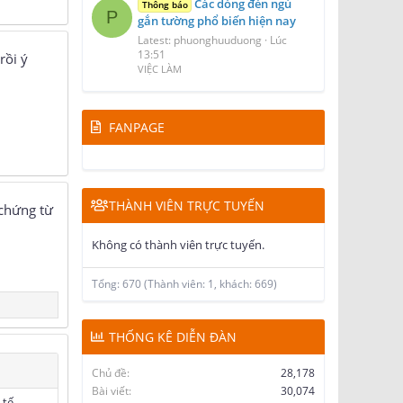
Các dòng đèn ngủ
Thông báo
P
gắn tường phổ biến hiện nay
Latest: phuonghuuduong
Lúc
13:51
rồi ý
VIỆC LÀM
FANPAGE
THÀNH VIÊN TRỰC TUYẾN
 chứng từ
Không có thành viên trực tuyến.
Tổng: 670 (Thành viên: 1, khách: 669)
THỐNG KÊ DIỄN ĐÀN
Chủ đề
28,178
Bài viết
30,074
 tế