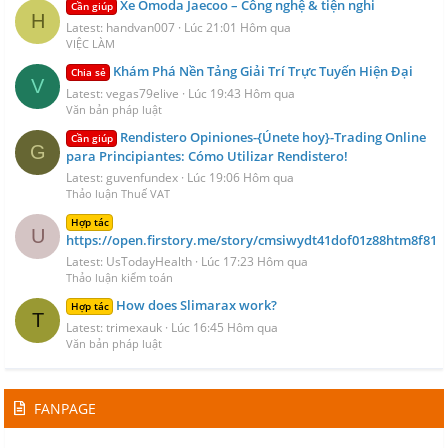
Xe Omoda Jaecoo – Công nghệ & tiện nghi
Cần giúp
H
Latest: handvan007
Lúc 21:01 Hôm qua
VIỆC LÀM
Khám Phá Nền Tảng Giải Trí Trực Tuyến Hiện Đại
Chia sẻ
V
Latest: vegas79elive
Lúc 19:43 Hôm qua
Văn bản pháp luật
Rendistero Opiniones-{Únete hoy}-Trading Online
Cần giúp
G
para Principiantes: Cómo Utilizar Rendistero!
Latest: guvenfundex
Lúc 19:06 Hôm qua
Thảo luận Thuế VAT
Hợp tác
U
https://open.firstory.me/story/cmsiwydt41dof01z88htm8f81
Latest: UsTodayHealth
Lúc 17:23 Hôm qua
Thảo luận kiểm toán
How does Slimarax work?
Hợp tác
T
Latest: trimexauk
Lúc 16:45 Hôm qua
Văn bản pháp luật
FANPAGE