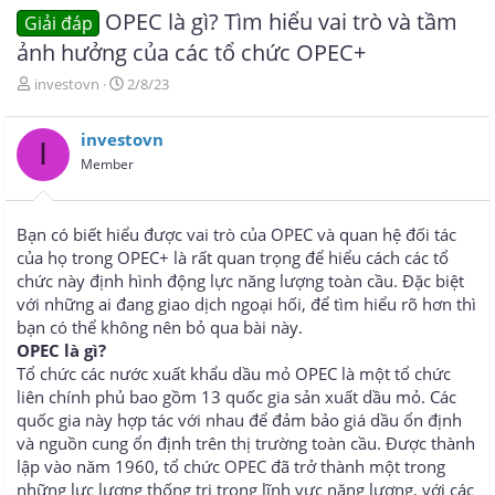
OPEC là gì? Tìm hiểu vai trò và tầm
Giải đáp
ảnh hưởng của các tổ chức OPEC+
T
N
investovn
2/8/23
h
g
r
à
investovn
e
y
I
a
g
Member
d
ử
s
i
t
Bạn có biết hiểu được vai trò của OPEC và quan hệ đối tác
a
của họ trong OPEC+ là rất quan trọng để hiểu cách các tổ
r
chức này định hình động lực năng lượng toàn cầu. Đặc biệt
t
e
với những ai đang giao dịch ngoại hối, để tìm hiểu rõ hơn thì
r
bạn có thể không nên bỏ qua bài này.
OPEC là gì?
Tổ chức các nước xuất khẩu dầu mỏ OPEC là một tổ chức
liên chính phủ bao gồm 13 quốc gia sản xuất dầu mỏ. Các
quốc gia này hợp tác với nhau để đảm bảo giá dầu ổn định
và nguồn cung ổn định trên thị trường toàn cầu. Được thành
lập vào năm 1960, tổ chức OPEC đã trở thành một trong
những lực lượng thống trị trong lĩnh vực năng lượng, với các