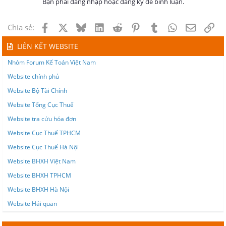
Bạn phải đăng nhập hoặc đăng ký để bình luận.
Facebook
X
Bluesky
LinkedIn
Reddit
Pinterest
Tumblr
WhatsApp
Email
Lin
Chia sẻ:
LIÊN KẾT WEBSITE
Nhóm Forum Kế Toán Việt Nam
Website chính phủ
Website Bộ Tài Chính
Website Tổng Cục Thuế
Website tra cứu hóa đơn
Website Cục Thuế TPHCM
Website Cục Thuế Hà Nội
Website BHXH Việt Nam
Website BHXH TPHCM
Website BHXH Hà Nội
Website Hải quan