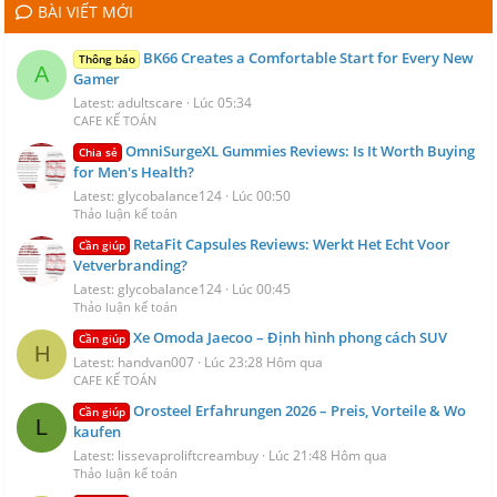
BÀI VIẾT MỚI
BK66 Creates a Comfortable Start for Every New
Thông báo
A
Gamer
Latest: adultscare
Lúc 05:34
CAFE KẾ TOÁN
OmniSurgeXL Gummies Reviews: Is It Worth Buying
Chia sẻ
for Men's Health?
Latest: glycobalance124
Lúc 00:50
Thảo luận kế toán
RetaFit Capsules Reviews: Werkt Het Echt Voor
Cần giúp
Vetverbranding?
Latest: glycobalance124
Lúc 00:45
Thảo luận kế toán
Xe Omoda Jaecoo – Định hình phong cách SUV
Cần giúp
H
Latest: handvan007
Lúc 23:28 Hôm qua
CAFE KẾ TOÁN
Orosteel Erfahrungen 2026 – Preis, Vorteile & Wo
Cần giúp
L
kaufen
Latest: lissevaproliftcreambuy
Lúc 21:48 Hôm qua
Thảo luận kế toán