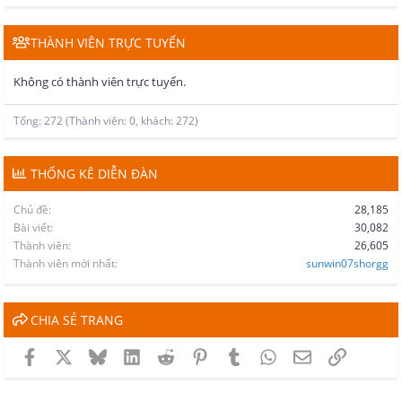
THÀNH VIÊN TRỰC TUYẾN
Không có thành viên trực tuyến.
Tổng: 272 (Thành viên: 0, khách: 272)
THỐNG KÊ DIỄN ĐÀN
Chủ đề
28,185
Bài viết
30,082
Thành viên
26,605
Thành viên mới nhất
sunwin07shorgg
CHIA SẺ TRANG
Facebook
X
Bluesky
LinkedIn
Reddit
Pinterest
Tumblr
WhatsApp
Email
Link