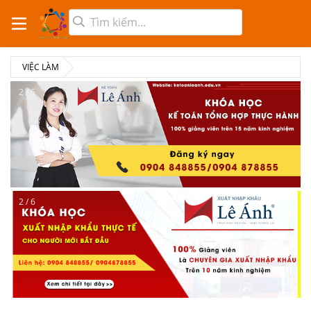
VIỆC LÀM
2 / 6
2 / 6