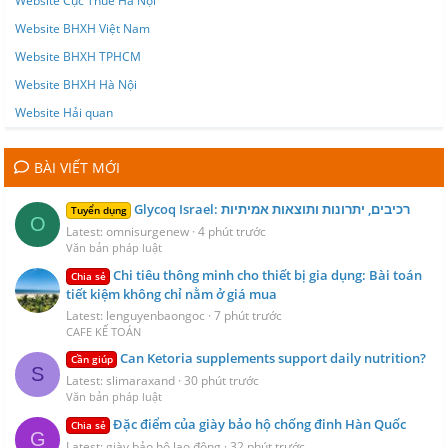
Website Cục Thuế Hà Nội
Website BHXH Việt Nam
Website BHXH TPHCM
Website BHXH Hà Nội
Website Hải quan
BÀI VIẾT MỚI
Glycoq Israel: רכיבים, יתרונות ותוצאות אמיתיות
Tuyển dụng
O
Latest: omnisurgenew
4 phút trước
Văn bản pháp luật
Chi tiêu thông minh cho thiết bị gia dụng: Bài toán
Chia sẻ
tiết kiệm không chỉ nằm ở giá mua
Latest: lenguyenbaongoc
7 phút trước
CAFE KẾ TOÁN
Can Ketoria supplements support daily nutrition?
Cần giúp
S
Latest: slimaraxand
30 phút trước
Văn bản pháp luật
Đặc điểm của giày bảo hộ chống đinh Hàn Quốc
Chia sẻ
G
Latest: giày bảo hộ lao động
32 phút trước