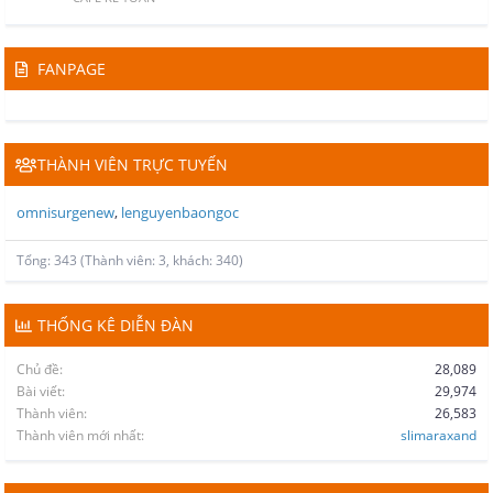
FANPAGE
THÀNH VIÊN TRỰC TUYẾN
omnisurgenew
lenguyenbaongoc
Tổng: 343 (Thành viên: 3, khách: 340)
THỐNG KÊ DIỄN ĐÀN
Chủ đề
28,089
Bài viết
29,974
Thành viên
26,583
Thành viên mới nhất
slimaraxand