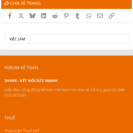
CHIA SẺ TRANG
Facebook
X
Bluesky
LinkedIn
Reddit
Pinterest
Tumblr
WhatsApp
Email
Link
VIỆC LÀM
FORUM KẾ TOÁN
SHARE - KẾT NỐI SỨC MẠNH
Diễn đàn cộng đồng kế toán Việt Nam nơi chia sẻ, hỗ trợ, giao lưu kiến
thức kế toán.
THUẾ
Thảo luận Thuế VAT