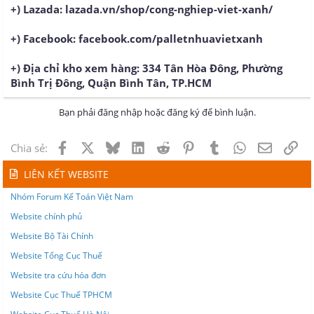
+) Lazada: lazada.vn/shop/cong-nghiep-viet-xanh/
+) Facebook: facebook.com/palletnhuavietxanh
+) Địa chỉ kho xem hàng: 334 Tân Hòa Đông, Phường
Bình Trị Đông, Quận Bình Tân, TP.HCM
Bạn phải đăng nhập hoặc đăng ký để bình luận.
Facebook
X
Bluesky
LinkedIn
Reddit
Pinterest
Tumblr
WhatsApp
Email
Lin
Chia sẻ:
LIÊN KẾT WEBSITE
Nhóm Forum Kế Toán Việt Nam
Website chính phủ
Website Bộ Tài Chính
Website Tổng Cục Thuế
Website tra cứu hóa đơn
Website Cục Thuế TPHCM