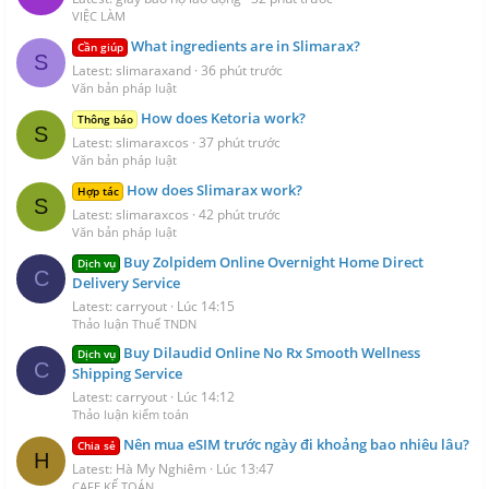
VIỆC LÀM
What ingredients are in Slimarax?
Cần giúp
S
Latest: slimaraxand
36 phút trước
Văn bản pháp luật
How does Ketoria work?
Thông báo
S
Latest: slimaraxcos
37 phút trước
Văn bản pháp luật
How does Slimarax work?
Hợp tác
S
Latest: slimaraxcos
42 phút trước
Văn bản pháp luật
Buy Zolpidem Online Overnight Home Direct
Dịch vụ
C
Delivery Service
Latest: carryout
Lúc 14:15
Thảo luận Thuế TNDN
Buy Dilaudid Online No Rx Smooth Wellness
Dịch vụ
C
Shipping Service
Latest: carryout
Lúc 14:12
Thảo luận kiểm toán
Nên mua eSIM trước ngày đi khoảng bao nhiêu lâu?
Chia sẻ
H
Latest: Hà My Nghiêm
Lúc 13:47
CAFE KẾ TOÁN