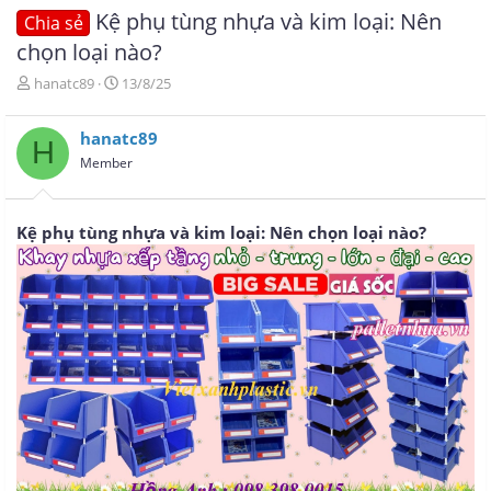
Kệ phụ tùng nhựa và kim loại: Nên
Chia sẻ
chọn loại nào?
T
N
hanatc89
13/8/25
h
g
r
à
hanatc89
e
y
H
a
g
Member
d
ử
s
i
t
Kệ phụ tùng nhựa và kim loại: Nên chọn loại nào?
a
r
t
e
r