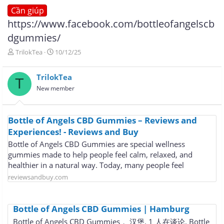
Cần giúp
https://www.facebook.com/bottleofangelscb
dgummies/
T
N
TrilokTea
10/12/25
h
g
r
à
TrilokTea
e
y
T
a
g
New member
d
ử
s
i
t
Bottle of Angels CBD Gummies – Reviews and
a
Experiences! - Reviews and Buy
r
t
Bottle of Angels CBD Gummies are special wellness
e
gummies made to help people feel calm, relaxed, and
r
healthier in a natural way. Today, many people feel
reviewsandbuy.com
Bottle of Angels CBD Gummies | Hamburg
Bottle of Angels CBD Gummies， 汉堡. 1 人在谈论. Bottle