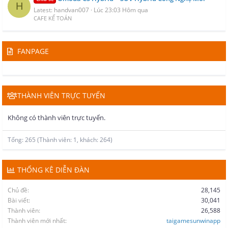
H
Latest: handvan007
Lúc 23:03 Hôm qua
CAFE KẾ TOÁN
FANPAGE
THÀNH VIÊN TRỰC TUYẾN
Không có thành viên trực tuyến.
Tổng: 265 (Thành viên: 1, khách: 264)
THỐNG KÊ DIỄN ĐÀN
Chủ đề
28,145
Bài viết
30,041
Thành viên
26,588
Thành viên mới nhất
taigamesunwinapp