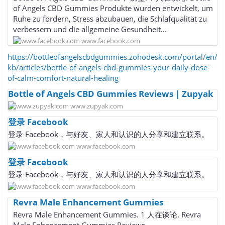
of Angels CBD Gummies Produkte wurden entwickelt, um
Ruhe zu fördern, Stress abzubauen, die Schlafqualität zu
verbessern und die allgemeine Gesundheit...
www.facebook.com
https://bottleofangelscbdgummies.zohodesk.com/portal/en/
kb/articles/bottle-of-angels-cbd-gummies-your-daily-dose-
of-calm-comfort-natural-healing
Bottle of Angels CBD Gummies Reviews | Zupyak
www.zupyak.com
登录 Facebook
登录 Facebook，与好友、家人和认识的人分享和建立联系。
www.facebook.com
登录 Facebook
登录 Facebook，与好友、家人和认识的人分享和建立联系。
www.facebook.com
Revra Male Enhancement Gummies
Revra Male Enhancement Gummies. 1 人在谈论. Revra