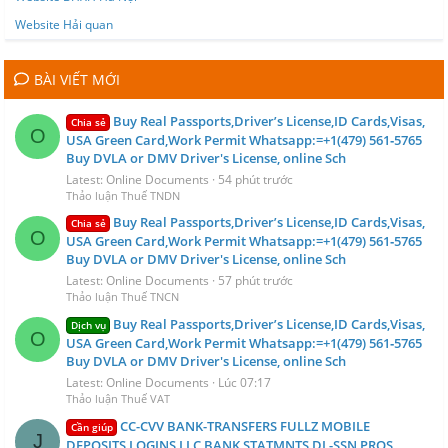
Website Hải quan
BÀI VIẾT MỚI
Buy Real Passports,Driver’s License,ID Cards,Visas,
Chia sẻ
O
USA Green Card,Work Permit Whatsapp:=+1(479) 561‑5765
Buy DVLA or DMV Driver's License, online Sch
Latest: Online Documents
54 phút trước
Thảo luận Thuế TNDN
Buy Real Passports,Driver’s License,ID Cards,Visas,
Chia sẻ
O
USA Green Card,Work Permit Whatsapp:=+1(479) 561‑5765
Buy DVLA or DMV Driver's License, online Sch
Latest: Online Documents
57 phút trước
Thảo luận Thuế TNCN
Buy Real Passports,Driver’s License,ID Cards,Visas,
Dịch vụ
O
USA Green Card,Work Permit Whatsapp:=+1(479) 561‑5765
Buy DVLA or DMV Driver's License, online Sch
Latest: Online Documents
Lúc 07:17
Thảo luận Thuế VAT
CC-CVV BANK-TRANSFERS FULLZ MOBILE
Cần giúp
J
DEPOSITS LOGINS LLC BANK STATMNTS DL-SSN PROS