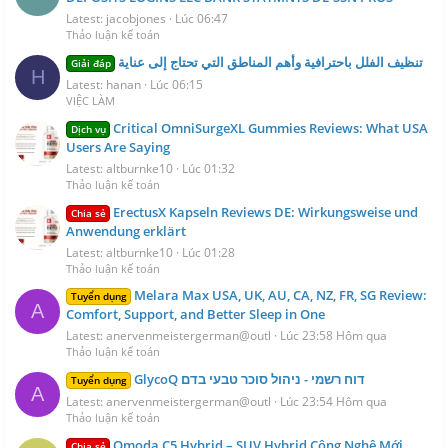
Latest: jacobjones
Lúc 06:47
Thảo luận kế toán
تنظيف الفلل باحترافية وأهم المناطق التي تحتاج إلى عناية
Giải đáp
H
Latest: hanan
Lúc 06:15
VIỆC LÀM
Critical OmniSurgeXL Gummies Reviews: What USA
Dịch vụ
Users Are Saying
Latest: altburnke10
Lúc 01:32
Thảo luận kế toán
ErectusX Kapseln Reviews DE: Wirkungsweise und
Chia sẻ
Anwendung erklärt
Latest: altburnke10
Lúc 01:28
Thảo luận kế toán
Melara Max USA, UK, AU, CA, NZ, FR, SG Review:
Tuyển dụng
A
Comfort, Support, and Better Sleep in One
Latest: anervenmeistergerman@outl
Lúc 23:58 Hôm qua
Thảo luận kế toán
GlycoQ דוח רשמי - ניהול סוכר טבעי בדם
Tuyển dụng
A
Latest: anervenmeistergerman@outl
Lúc 23:54 Hôm qua
Thảo luận kế toán
Omoda C5 Hybrid – SUV Hybrid Công Nghệ Mới
Chia sẻ