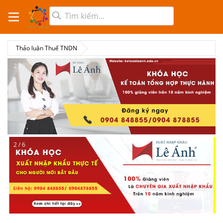
Thảo luận Thuế TNDN
2 / 6
2 / 6