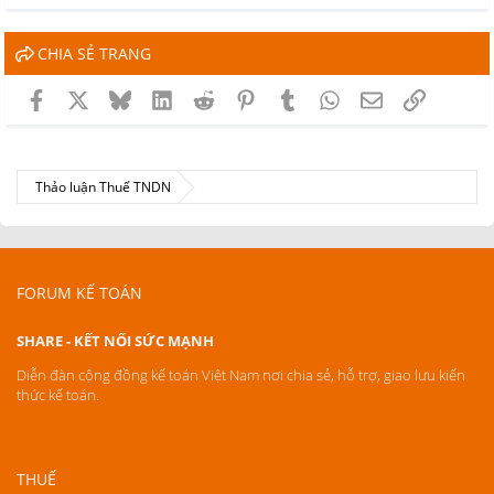
CHIA SẺ TRANG
Facebook
X
Bluesky
LinkedIn
Reddit
Pinterest
Tumblr
WhatsApp
Email
Link
Thảo luận Thuế TNDN
FORUM KẾ TOÁN
SHARE - KẾT NỐI SỨC MẠNH
Diễn đàn cộng đồng kế toán Việt Nam nơi chia sẻ, hỗ trợ, giao lưu kiến
thức kế toán.
THUẾ