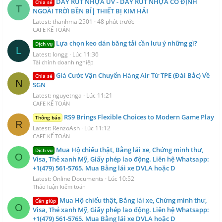
DÂY RÚT NHỰA UV - DÂY RÚT NHỰA CỐ ĐỊNH
Chia sẻ
T
NGOÀI TRỜI BỀN BỈ| THIẾT BỊ KIM HẢI
Latest: thanhmai2501
48 phút trước
CAFE KẾ TOÁN
Lựa chọn keo dán băng tải cần lưu ý những gì?
Dịch vụ
L
Latest: longg
Lúc 11:36
Tài chính doanh nghiệp
Giá Cước Vận Chuyển Hàng Air Từ TPE (Đài Bắc) Về
Chia sẻ
N
SGN
Latest: nguyetnga
Lúc 11:21
CAFE KẾ TOÁN
RS9 Brings Flexible Choices to Modern Game Play
Thông báo
R
Latest: RenzoAsh
Lúc 11:12
CAFE KẾ TOÁN
Mua Hộ chiếu thật, Bằng lái xe, Chứng minh thư,
Dịch vụ
O
Visa, Thẻ xanh Mỹ, Giấy phép lao động. Liên hệ Whatsapp:
+1(479) 561-5765. Mua Bằng lái xe DVLA hoặc D
Latest: Online Documents
Lúc 10:52
Thảo luận kiểm toán
Mua Hộ chiếu thật, Bằng lái xe, Chứng minh thư,
Cần giúp
O
Visa, Thẻ xanh Mỹ, Giấy phép lao động. Liên hệ Whatsapp:
+1(479) 561-5765. Mua Bằng lái xe DVLA hoặc D