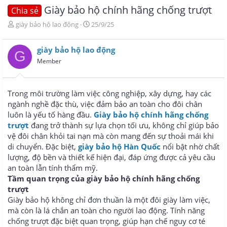
Giày bảo hộ chính hãng chống trượt
Chia sẻ
T
N
giày bảo hộ lao động
25/9/25
h
g
r
à
giày bảo hộ lao động
e
y
G
a
g
Member
d
ử
s
i
t
Trong môi trường làm việc công nghiệp, xây dựng, hay các
a
ngành nghề đặc thù, việc đảm bảo an toàn cho đôi chân
r
luôn là yếu tố hàng đầu.
Giày bảo hộ chính hãng chống
t
e
trượt
đang trở thành sự lựa chọn tối ưu, không chỉ giúp bảo
r
vệ đôi chân khỏi tai nạn mà còn mang đến sự thoải mái khi
di chuyển. Đặc biệt,
giày bảo hộ Hàn Quốc
nổi bật nhờ chất
lượng, độ bền và thiết kế hiện đại, đáp ứng được cả yêu cầu
an toàn lẫn tính thẩm mỹ.
Tầm quan trọng của giày bảo hộ chính hãng chống
trượt
Giày bảo hộ không chỉ đơn thuần là một đôi giày làm việc,
mà còn là lá chắn an toàn cho người lao động. Tính năng
chống trượt đặc biệt quan trọng, giúp hạn chế nguy cơ té