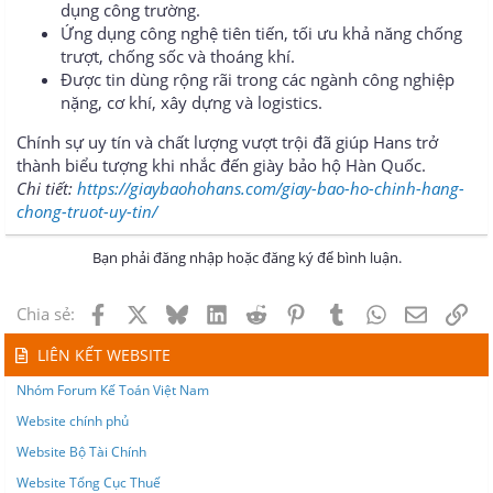
dụng công trường.
Ứng dụng công nghệ tiên tiến, tối ưu khả năng chống
trượt, chống sốc và thoáng khí.
Được tin dùng rộng rãi trong các ngành công nghiệp
nặng, cơ khí, xây dựng và logistics.
Chính sự uy tín và chất lượng vượt trội đã giúp Hans trở
thành biểu tượng khi nhắc đến giày bảo hộ Hàn Quốc.
Chi tiết:
https://giaybaohohans.com/giay-bao-ho-chinh-hang-
chong-truot-uy-tin/
Bạn phải đăng nhập hoặc đăng ký để bình luận.
Facebook
X
Bluesky
LinkedIn
Reddit
Pinterest
Tumblr
WhatsApp
Email
Lin
Chia sẻ:
LIÊN KẾT WEBSITE
Nhóm Forum Kế Toán Việt Nam
Website chính phủ
Website Bộ Tài Chính
Website Tổng Cục Thuế