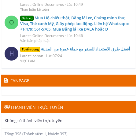
Latest: Online Documents
Lúc 10:49
Thảo luận kế toán
Mua Hộ chiếu thật, Bằng lái xe, Chứng minh thư,
Dịch vụ
O
Visa, Thẻ xanh Mỹ, Giấy phép lao động. Liên hệ Whatsapp:
+1(479) 561-5765. Mua Bằng lái xe DVLA hoặc D
Latest: Online Documents
Lúc 10:46
Văn bản pháp luật
أفضل طرق الاستعداد للسفر مع حملة عمرة من المدينة
Tuyển dụng
H
Latest: hanan
Lúc 07:24
VIỆC LÀM
FANPAGE
THÀNH VIÊN TRỰC TUYẾN
Không có thành viên trực tuyến.
Tổng: 398 (Thành viên: 1, khách: 397)