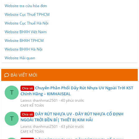
Website tra cứu hóa đơn
Website Cục Thuế TPHCM
Website Cục Thuế Hà Nội
Website BHXH Việt Nam
Website BHXH TPHCM
Website BHXH Hà Nội
Website Hải quan
BÀI VIẾT MỚI
Chuyên Phân Phối Dây Rút Nhựa UV Ngoài Trời KST
Chia sẻ
T
Chính Hãng – KIMHAISEAL
Latest: thanhmai2501
40 phút trước
CAFE KẾ TOÁN
DÂY RÚT NHỰA UV - DÂY RÚT NHỰA CỐ ĐỊNH
Chia sẻ
T
NGOÀI TRỜI BỀN BỈ| THIẾT BỊ KIM HẢI
Latest: thanhmai2501
43 phút trước
CAFE KẾ TOÁN