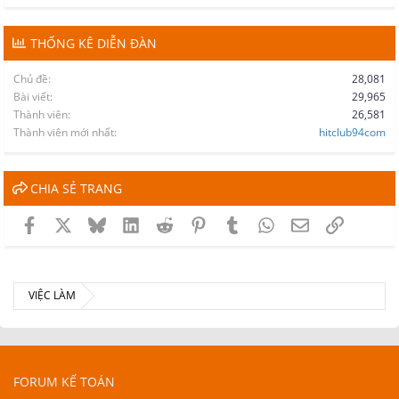
THỐNG KÊ DIỄN ĐÀN
Chủ đề
28,081
Bài viết
29,965
Thành viên
26,581
Thành viên mới nhất
hitclub94com
CHIA SẺ TRANG
Facebook
X
Bluesky
LinkedIn
Reddit
Pinterest
Tumblr
WhatsApp
Email
Link
VIỆC LÀM
FORUM KẾ TOÁN