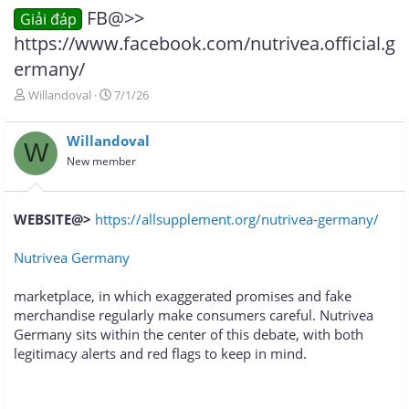
FB@>>
Giải đáp
https://www.facebook.com/nutrivea.official.g
ermany/
T
N
Willandoval
7/1/26
h
g
r
à
Willandoval
e
y
W
a
g
New member
d
ử
s
i
t
WEBSITE@>
https://allsupplement.org/nutrivea-germany/
a
r
Nutrivea Germany
t
e
r
marketplace, in which exaggerated promises and fake
merchandise regularly make consumers careful. Nutrivea
Germany sits within the center of this debate, with both
legitimacy alerts and red flags to keep in mind.