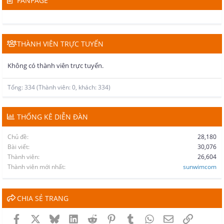
FANPAGE
THÀNH VIÊN TRỰC TUYẾN
Không có thành viên trực tuyến.
Tổng: 334 (Thành viên: 0, khách: 334)
THỐNG KÊ DIỄN ĐÀN
Chủ đề
28,180
Bài viết
30,076
Thành viên
26,604
Thành viên mới nhất
sunwimcom
CHIA SẺ TRANG
Facebook
X
Bluesky
LinkedIn
Reddit
Pinterest
Tumblr
WhatsApp
Email
Link