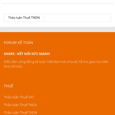
Thảo luận Thuế TNDN
FORUM KẾ TOÁN
SHARE - KẾT NỐI SỨC MẠNH
Diễn đàn cộng đồng kế toán Việt Nam nơi chia sẻ, hỗ trợ, giao lưu kiến
thức kế toán.
THUẾ
Thảo luận Thuế VAT
Thảo luận Thuế TNCN
Thảo luận Thuế TNDN