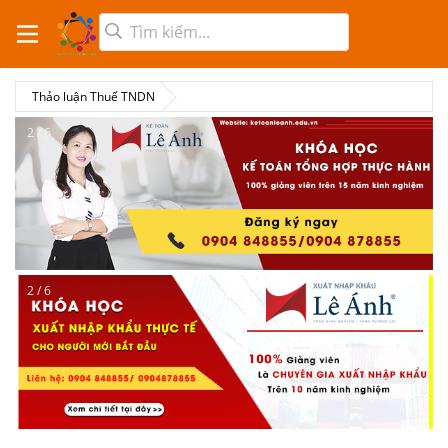
Thảo luận Thuế TNDN
2 / 6
2 / 6