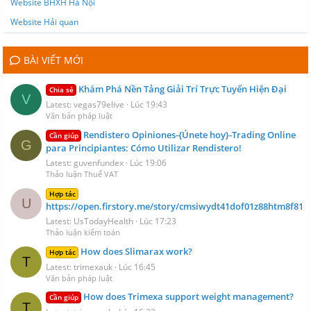
Website BHXH Hà Nội
Website Hải quan
BÀI VIẾT MỚI
Khám Phá Nền Tảng Giải Trí Trực Tuyến Hiện Đại
Chia sẻ
V
Latest: vegas79elive
Lúc 19:43
Văn bản pháp luật
Rendistero Opiniones-{Únete hoy}-Trading Online
Cần giúp
G
para Principiantes: Cómo Utilizar Rendistero!
Latest: guvenfundex
Lúc 19:06
Thảo luận Thuế VAT
Hợp tác
U
https://open.firstory.me/story/cmsiwydt41dof01z88htm8f81
Latest: UsTodayHealth
Lúc 17:23
Thảo luận kiểm toán
How does Slimarax work?
Hợp tác
T
Latest: trimexauk
Lúc 16:45
Văn bản pháp luật
How does Trimexa support weight management?
Cần giúp
T