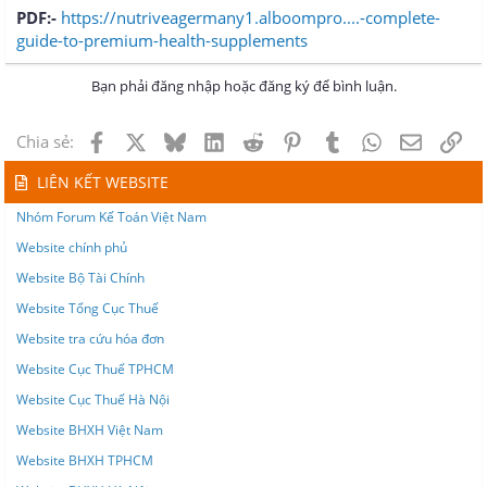
PDF:-
https://nutriveagermany1.alboompro....-complete-
guide-to-premium-health-supplements
Bạn phải đăng nhập hoặc đăng ký để bình luận.
Facebook
X
Bluesky
LinkedIn
Reddit
Pinterest
Tumblr
WhatsApp
Email
Lin
Chia sẻ:
LIÊN KẾT WEBSITE
Nhóm Forum Kế Toán Việt Nam
Website chính phủ
Website Bộ Tài Chính
Website Tổng Cục Thuế
Website tra cứu hóa đơn
Website Cục Thuế TPHCM
Website Cục Thuế Hà Nội
Website BHXH Việt Nam
Website BHXH TPHCM