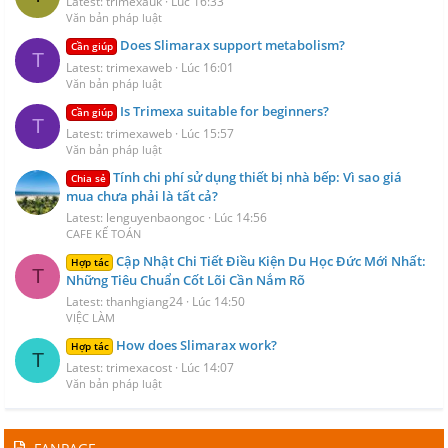
Latest: trimexauk
Lúc 16:33
Văn bản pháp luật
Does Slimarax support metabolism?
Cần giúp
T
Latest: trimexaweb
Lúc 16:01
Văn bản pháp luật
Is Trimexa suitable for beginners?
Cần giúp
T
Latest: trimexaweb
Lúc 15:57
Văn bản pháp luật
Tính chi phí sử dụng thiết bị nhà bếp: Vì sao giá
Chia sẻ
mua chưa phải là tất cả?
Latest: lenguyenbaongoc
Lúc 14:56
CAFE KẾ TOÁN
Cập Nhật Chi Tiết Điều Kiện Du Học Đức Mới Nhất:
Hợp tác
T
Những Tiêu Chuẩn Cốt Lõi Cần Nắm Rõ
Latest: thanhgiang24
Lúc 14:50
VIỆC LÀM
How does Slimarax work?
Hợp tác
T
Latest: trimexacost
Lúc 14:07
Văn bản pháp luật