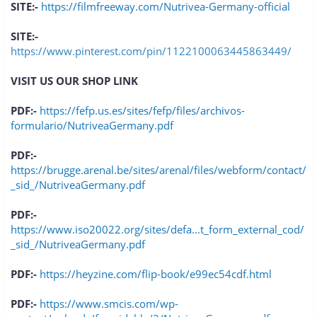
SITE:-
https://filmfreeway.com/Nutrivea-Germany-official
SITE:-
https://www.pinterest.com/pin/1122100063445863449/
VISIT US OUR SHOP LINK
PDF:-
https://fefp.us.es/sites/fefp/files/archivos-
formulario/NutriveaGermany.pdf
PDF:-
https://brugge.arenal.be/sites/arenal/files/webform/contact/
_sid_/NutriveaGermany.pdf
PDF:-
https://www.iso20022.org/sites/defa...t_form_external_cod/
_sid_/NutriveaGermany.pdf
PDF:-
https://heyzine.com/flip-book/e99ec54cdf.html
PDF:-
https://www.smcis.com/wp-