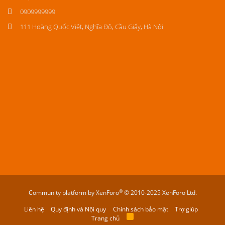
0909999999
111 Hoàng Quốc Việt, Nghĩa Đô, Cầu Giấy, Hà Nội
®
Community platform by XenForo
© 2010-2025 XenForo Ltd.
Liên hệ
Quy định và Nội quy
Chính sách bảo mật
Trợ giúp
Trang chủ