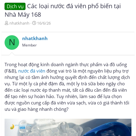
Các loại nước đá viên phổ biến tại
Dịch vụ
Nhà Máy 168
T
N
nhatkhanh
16/6/26
h
g
r
à
nhatkhanh
e
y
N
a
g
Member
d
ử
s
i
t
Trong hoạt động kinh doanh ngành thực phẩm và đồ uống
a
(F&B),
nước đá viên
đóng vai trò là một nguyên liệu phụ trợ
r
nhưng lại có tầm ảnh hưởng quyết định đến chất lượng dịch
t
e
vụ. Từ một ly cà phê đậm đà, một ly trà sữa béo ngậy cho
r
đến các loại nước ép thanh mát, tất cả đều cần đến đá viên
để tạo nên sự hoàn hảo. Tuy nhiên, làm sao để lựa chọn
được nguồn cung cấp đá viên vừa sạch, vừa có giá thành tối
ưu và giao hàng nhanh chóng?