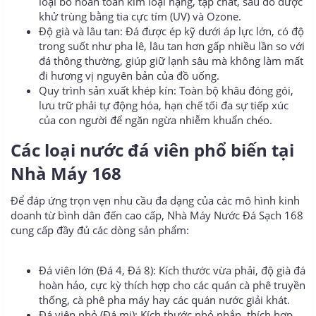
loại bỏ hoàn toàn kim loại nặng, tạp chất, sau đó được
khử trùng bằng tia cực tím (UV) và Ozone.
Độ già và lâu tan: Đá được ép kỹ dưới áp lực lớn, có độ
trong suốt như pha lê, lâu tan hơn gấp nhiều lần so với
đá thông thường, giúp giữ lạnh sâu mà không làm mất
đi hương vị nguyên bản của đồ uống.
Quy trình sản xuất khép kín: Toàn bộ khâu đóng gói,
lưu trữ phải tự động hóa, hạn chế tối đa sự tiếp xúc
của con người để ngăn ngừa nhiễm khuẩn chéo.
Các loại nước đá viên phổ biến tại
Nhà Máy 168​
Để đáp ứng trọn vẹn nhu cầu đa dạng của các mô hình kinh
doanh từ bình dân đến cao cấp, Nhà Máy Nước Đá Sạch 168
cung cấp đầy đủ các dòng sản phẩm:
Đá viên lớn (Đá 4, Đá 8): Kích thước vừa phải, độ già đá
hoàn hảo, cực kỳ thích hợp cho các quán cà phê truyền
thống, cà phê pha máy hay các quán nước giải khát.
Đá viên nhỏ (Đá mi): Kích thước nhỏ nhắn, thích hợp