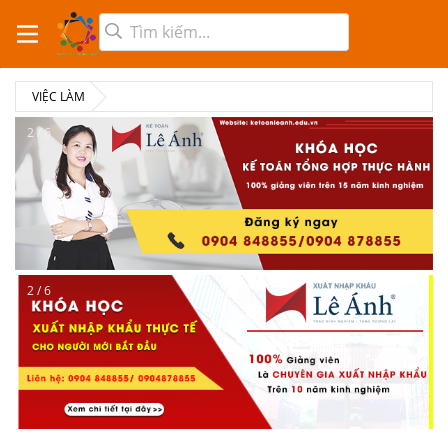
VIỆC LÀM
2 / 6
2 / 6