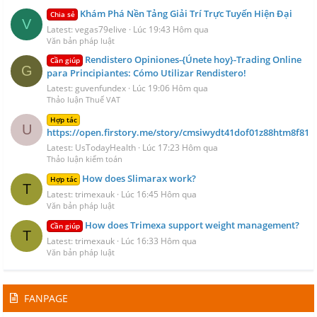
Khám Phá Nền Tảng Giải Trí Trực Tuyến Hiện Đại
Chia sẻ
V
Latest: vegas79elive
Lúc 19:43 Hôm qua
Văn bản pháp luật
Rendistero Opiniones-{Únete hoy}-Trading Online
Cần giúp
G
para Principiantes: Cómo Utilizar Rendistero!
Latest: guvenfundex
Lúc 19:06 Hôm qua
Thảo luận Thuế VAT
Hợp tác
U
https://open.firstory.me/story/cmsiwydt41dof01z88htm8f81
Latest: UsTodayHealth
Lúc 17:23 Hôm qua
Thảo luận kiểm toán
How does Slimarax work?
Hợp tác
T
Latest: trimexauk
Lúc 16:45 Hôm qua
Văn bản pháp luật
How does Trimexa support weight management?
Cần giúp
T
Latest: trimexauk
Lúc 16:33 Hôm qua
Văn bản pháp luật
FANPAGE