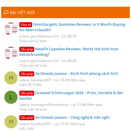
BÀI VIẾT MỚI
OmniSurgeXL Gummies Reviews: Is It Worth Buying
Chia sẻ
for Men's Health?
Latest: glycobalance124
Lúc 00:50
Thảo luận kế toán
RetaFit Capsules Reviews: Werkt Het Echt Voor
Cần giúp
Vetverbranding?
Latest: glycobalance124
Lúc 00:45
Thảo luận kế toán
Xe Omoda Jaecoo – Định hình phong cách SUV
Cần giúp
H
Latest: handvan007
Lúc 23:28 Hôm qua
CAFE KẾ TOÁN
Orosteel Erfahrungen 2026 – Preis, Vorteile & Wo
Cần giúp
L
kaufen
Latest: lissevaproliftcreambuy
Lúc 21:48 Hôm qua
Thảo luận kế toán
Xe Omoda Jaecoo – Công nghệ & tiện nghi
Cần giúp
H
Latest: handvan007
Lúc 21:01 Hôm qua
VIỆC LÀM