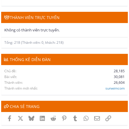
THÀNH VIÊN TRỰC TUYẾN
Không có thành viên trực tuyến.
Tổng: 218 (Thành viên: 0, khách: 218)
THỐNG KÊ DIỄN ĐÀN
Chủ đề
28,185
Bài viết
30,081
Thành viên
26,604
Thành viên mới nhất
sunwimcom
CHIA SẺ TRANG
Facebook
X
Bluesky
LinkedIn
Reddit
Pinterest
Tumblr
WhatsApp
Email
Link