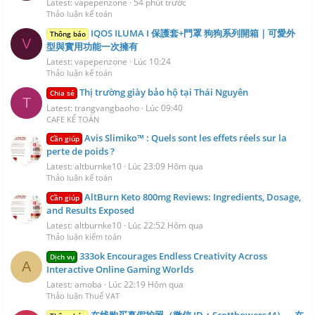
Latest: vapepenzone
54 phút trước
Thảo luận kế toán
IQOS ILUMA I 保護套+門罩 狗狗系列開箱｜可愛外
Thông báo
V
型與實用功能一次擁有
Latest: vapepenzone
Lúc 10:24
Thảo luận kế toán
Thị trường giày bảo hộ tại Thái Nguyên
Chia sẻ
T
Latest: trangvangbaoho
Lúc 09:40
CAFE KẾ TOÁN
Avis Slimiko™ : Quels sont les effets réels sur la
Cần giúp
perte de poids ?
Latest: altburnke10
Lúc 23:09 Hôm qua
Thảo luận kế toán
AltBurn Keto 800mg Reviews: Ingredients, Dosage,
Cần giúp
and Results Exposed
Latest: altburnke10
Lúc 22:52 Hôm qua
Thảo luận kiểm toán
333ok Encourages Endless Creativity Across
Dịch vụ
A
Interactive Online Gaming Worlds
Latest: amoba
Lúc 22:19 Hôm qua
Thảo luận Thuế VAT