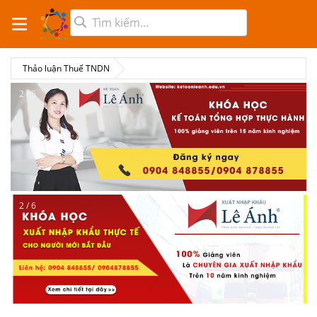
Thảo luận Thuế TNDN
2 / 6
2 / 6