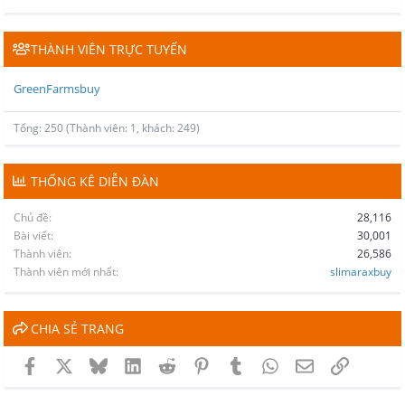
THÀNH VIÊN TRỰC TUYẾN
GreenFarmsbuy
Tổng: 250 (Thành viên: 1, khách: 249)
THỐNG KÊ DIỄN ĐÀN
Chủ đề
28,116
Bài viết
30,001
Thành viên
26,586
Thành viên mới nhất
slimaraxbuy
CHIA SẺ TRANG
Facebook
X
Bluesky
LinkedIn
Reddit
Pinterest
Tumblr
WhatsApp
Email
Link