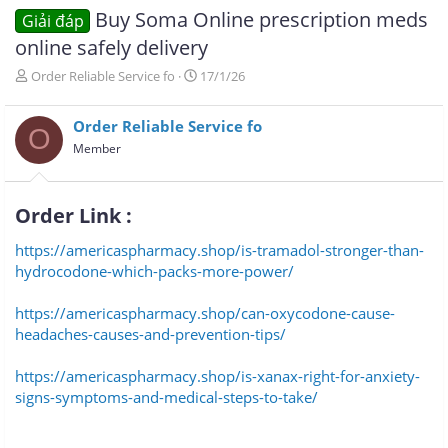
Buy Soma Online prescription meds
Giải đáp
online safely delivery
T
N
Order Reliable Service fo
17/1/26
h
g
r
à
Order Reliable Service fo
e
y
O
a
g
Member
d
ử
s
i
t
Order Link :​
a
r
https://americaspharmacy.shop/is-tramadol-stronger-than-
t
hydrocodone-which-packs-more-power/
e
r
https://americaspharmacy.shop/can-oxycodone-cause-
headaches-causes-and-prevention-tips/
https://americaspharmacy.shop/is-xanax-right-for-anxiety-
signs-symptoms-and-medical-steps-to-take/