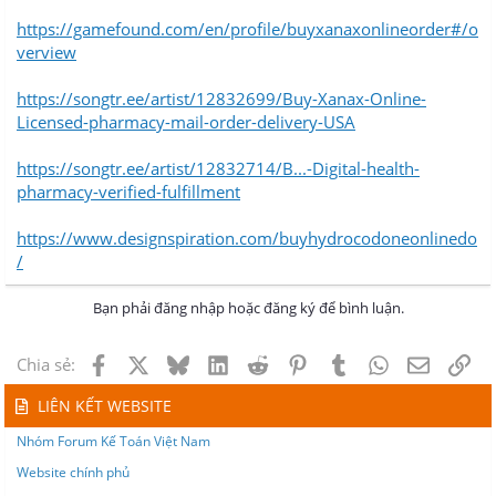
https://gamefound.com/en/profile/buyxanaxonlineorder#/o
verview
https://songtr.ee/artist/12832699/Buy-Xanax-Online-
Licensed-pharmacy-mail-order-delivery-USA
https://songtr.ee/artist/12832714/B...-Digital-health-
pharmacy-verified-fulfillment
https://www.designspiration.com/buyhydrocodoneonlinedo
/
Bạn phải đăng nhập hoặc đăng ký để bình luận.
Facebook
X
Bluesky
LinkedIn
Reddit
Pinterest
Tumblr
WhatsApp
Email
Lin
Chia sẻ:
LIÊN KẾT WEBSITE
Nhóm Forum Kế Toán Việt Nam
Website chính phủ