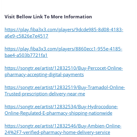
Visit Bellow Link To More Information
https://play.fiba3x3.com/players/9dcde985-8d08-4183-
a6e9-c5826e7e4517
https://play.fiba3x3.com/players/8860ecc1-955e-4185-
bae4-a503b7721fa1
https://songtr.ee/artist/12832510/Buy-Percocet-Online-
pharmacy-accepting-digital-payments
https://songtr.ee/artist/12832519/Buy-Tramadol-Online-
Trusted-prescription-delivery-near-me
https://songtr.ee/artist/12832534/Buy-Hydrocodone-
Online-Regulated-E-pharmacy-shipping-nationwide
https://songtr.ee/artist/12832546/Buy-Ambien-Online-
24%2F7-verified-pharmacy-home-delivery-service