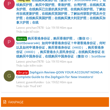
在线购买真假护照（微信 ID：Scottbowers44）。在
Thông báo
P
线购买护照，购买中国护照、香港护照、台湾护照，在线购买真
实护照、在线购买已注册的真实护照、在线购买假护照。了解如
何在线更新护照，在线购买英国护照，了解如何获取护照及外交
护照；在线购买美国护照；在线购买澳大利亚护照；在线购买加
拿大护照；在线
Latest: pinchan7878
Lúc 19:18 Hôm qua
Thảo luận kế toán
购买香港身份证，购买香港护照，（微信 ID：
Dịch vụ
P
Scottbowers44）如何申请香港身份证？申请香港身份证，何时
以及如何申请身份证，购买香港身份证（HKID），购买香港身
份证（HKID），购买香港永久居民身份证，在线购买身份证 在
线购买中国身份证，在线购买中国身份证 （微信 ID：Scottbow
Latest: pinchan7878
Lúc 19:10 Hôm qua
Thảo luận kiểm toán
Zephgain Review-{JOIN YOUR ACCOUNT NOW}-A
Cần giúp
G
Complete Guide to the Zephgain for New Investors!
Latest: guvenfundex
Lúc 19:02 Hôm qua
Thảo luận Thuế VAT
FANPAGE