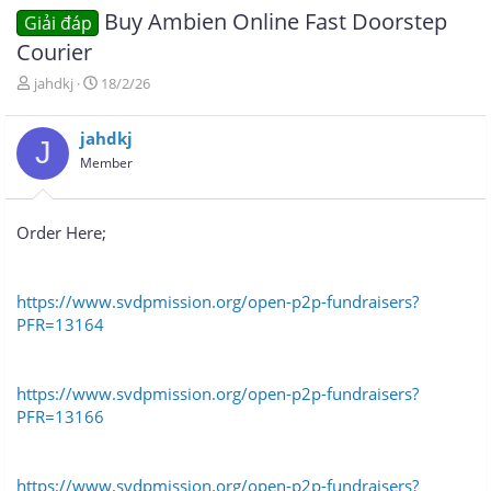
Buy Ambien Online Fast Doorstep
Giải đáp
Courier
T
N
jahdkj
18/2/26
h
g
r
à
jahdkj
e
y
J
a
g
Member
d
ử
s
i
t
Order Here;
a
r
t
e
https://www.svdpmission.org/open-p2p-fundraisers?
r
PFR=13164
https://www.svdpmission.org/open-p2p-fundraisers?
PFR=13166
https://www.svdpmission.org/open-p2p-fundraisers?