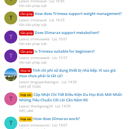
Latest: trimexauk
Lúc 16:45
Văn bản pháp luật
How does Trimexa support weight management?
Cần giúp
T
Latest: trimexauk
Lúc 16:33
Văn bản pháp luật
Does Slimarax support metabolism?
Cần giúp
T
Latest: trimexaweb
Lúc 16:01
Văn bản pháp luật
Is Trimexa suitable for beginners?
Cần giúp
T
Latest: trimexaweb
Lúc 15:57
Văn bản pháp luật
Tính chi phí sử dụng thiết bị nhà bếp: Vì sao giá
Chia sẻ
mua chưa phải là tất cả?
Latest: lenguyenbaongoc
Lúc 14:56
CAFE KẾ TOÁN
Cập Nhật Chi Tiết Điều Kiện Du Học Đức Mới Nhất:
Hợp tác
T
Những Tiêu Chuẩn Cốt Lõi Cần Nắm Rõ
Latest: thanhgiang24
Lúc 14:50
VIỆC LÀM
How does Slimarax work?
Hợp tác
T
Latest: trimexacost
Lúc 14:07