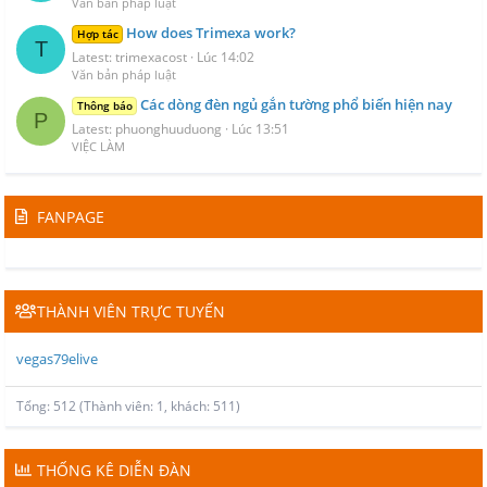
Văn bản pháp luật
How does Trimexa work?
Hợp tác
T
Latest: trimexacost
Lúc 14:02
Văn bản pháp luật
Các dòng đèn ngủ gắn tường phổ biến hiện nay
Thông báo
P
Latest: phuonghuuduong
Lúc 13:51
VIỆC LÀM
FANPAGE
THÀNH VIÊN TRỰC TUYẾN
vegas79elive
Tổng: 512 (Thành viên: 1, khách: 511)
THỐNG KÊ DIỄN ĐÀN