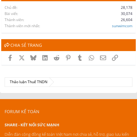
Chủ đề
28,178
Bài viết
30,074
Thành viên
26,604
Thành viên mới nhất
sunwimcom
CHIA SẺ TRANG
Facebook
X
Bluesky
LinkedIn
Reddit
Pinterest
Tumblr
WhatsApp
Email
Link
Thảo luận Thuế TNDN
FORUM KẾ TOÁN
SHARE - KẾT NỐI SỨC MẠNH
Diễn đàn cộng đồng kế toán Việt Nam nơi chia sẻ, hỗ trợ, giao lưu kiến