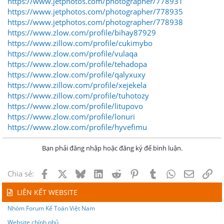
https://www.jetphotos.com/photographer/778931
https://www.jetphotos.com/photographer/778935
https://www.jetphotos.com/photographer/778938
https://www.zlow.com/profile/bihay87929
https://www.zillow.com/profile/cukimybo
https://www.zlow.com/profile/vulaqa
https://www.zlow.com/profile/tehadopa
https://www.zlow.com/profile/qalyxuxy
https://www.zillow.com/profile/xejekela
https://www.zillow.com/profile/tuhotozy
https://www.zlow.com/profile/litupovo
https://www.zlow.com/profile/lonuri
https://www.zlow.com/profile/hyvefimu
Bạn phải đăng nhập hoặc đăng ký để bình luận.
Facebook
X
Bluesky
LinkedIn
Reddit
Pinterest
Tumblr
WhatsApp
Email
Lin
Chia sẻ:
LIÊN KẾT WEBSITE
Nhóm Forum Kế Toán Việt Nam
Website chính phủ