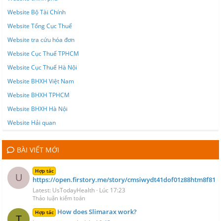
Website Bộ Tài Chính
Website Tổng Cục Thuế
Website tra cứu hóa đơn
Website Cục Thuế TPHCM
Website Cục Thuế Hà Nội
Website BHXH Việt Nam
Website BHXH TPHCM
Website BHXH Hà Nội
Website Hải quan
BÀI VIẾT MỚI
Hợp tác
U
https://open.firstory.me/story/cmsiwydt41dof01z88htm8f81
Latest: UsTodayHealth
Lúc 17:23
Thảo luận kiểm toán
How does Slimarax work?
Hợp tác
T