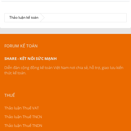
Thảo luận kế toán
FORUM KẾ TOÁN
SHARE - KẾT NỐI SỨC MẠNH
Diễn đàn cộng đồng kế toán Việt Nam nơi chia sẻ, hỗ trợ, giao lưu kiến
thức kế toán.
THUẾ
Thảo luận Thuế VAT
Thảo luận Thuế TNCN
Thảo luận Thuế TNDN