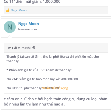
Có 111:tiền mặt giảm: 1.000.000
Ngọc Moon
R
e
a
Ngọc Moon
c
N
t
New member
i
o
n
s
Em Gái Mưa Nói:
:
Thanh lý tài sản cố định, thu lại phế liệu và chi phí tiền mặt cho
thanh lý
* Phản ánh giá trị của TSCĐ đem đi thanh lý:
Nợ 214: Giảm giá trị hao mòn luỹ kế: 200.000.000
Nợ 811: Chi phí thanh lý: 50.000.000
Nhấn để mở rộng...
Có 211: Nguyên giá TSCĐ: 250.000.000
e cảm ơn c. C cho e hỏi hạch toán công cụ dụng cụ loại phân
bổ nhiều lần thì làm như thế nào ạ .
* Thu tiền mặt từ phế liệu thu hồi: