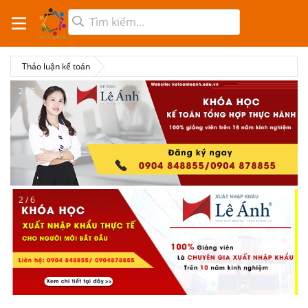
Thảo luận kế toán
2 / 6
2 / 6