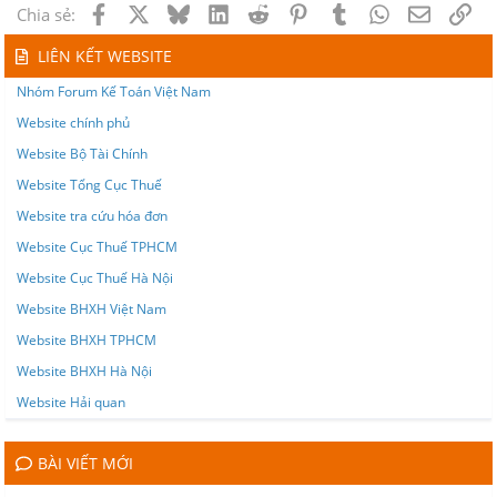
Có 242: 2000
Facebook
X
Bluesky
LinkedIn
Reddit
Pinterest
Tumblr
WhatsApp
Email
Lin
Chia sẻ:
làm như thế này đúng k c
LIÊN KẾT WEBSITE
Nhóm Forum Kế Toán Việt Nam
Website chính phủ
Website Bộ Tài Chính
Website Tổng Cục Thuế
Website tra cứu hóa đơn
Website Cục Thuế TPHCM
Website Cục Thuế Hà Nội
Website BHXH Việt Nam
Website BHXH TPHCM
Website BHXH Hà Nội
Website Hải quan
BÀI VIẾT MỚI