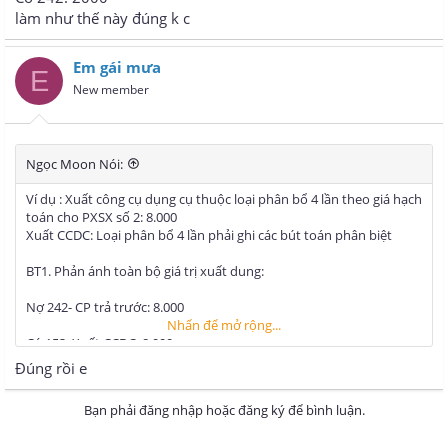
làm như thế này đúng k c
Em gái mưa
E
New member
Ngọc Moon Nói:
Ví dụ : Xuất công cụ dụng cụ thuộc loại phân bổ 4 lần theo giá hạch
toán cho PXSX số 2: 8.000
Xuất CCDC: Loại phân bổ 4 lần phải ghi các bút toán phân biệt
BT1. Phản ánh toàn bộ giá trị xuất dung:
Nợ 242- CP trả trước: 8.000
Nhấn để mở rộng...
Có 153: Xuất CCDC: 8.000
Đúng rồi e
BT2. Phản ánh gía trị một lần xuất dùng:
Bạn phải đăng nhập hoặc đăng ký để bình luận.
Nợ 627 – PX2: 2.000 (=8.000/4 )