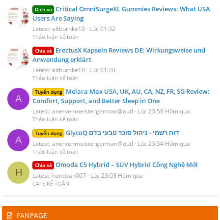
Critical OmniSurgeXL Gummies Reviews: What USA
Dịch vụ
Users Are Saying
Latest: altburnke10
Lúc 01:32
Thảo luận kế toán
ErectusX Kapseln Reviews DE: Wirkungsweise und
Chia sẻ
Anwendung erklärt
Latest: altburnke10
Lúc 01:28
Thảo luận kế toán
Melara Max USA, UK, AU, CA, NZ, FR, SG Review:
Tuyển dụng
A
Comfort, Support, and Better Sleep in One
Latest: anervenmeistergerman@outl
Lúc 23:58 Hôm qua
Thảo luận kế toán
GlycoQ דוח רשמי - ניהול סוכר טבעי בדם
Tuyển dụng
A
Latest: anervenmeistergerman@outl
Lúc 23:54 Hôm qua
Thảo luận kế toán
Omoda C5 Hybrid – SUV Hybrid Công Nghệ Mới
Chia sẻ
H
Latest: handvan007
Lúc 23:03 Hôm qua
CAFE KẾ TOÁN
FANPAGE