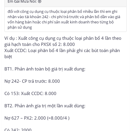
Em Gái Mưa Nói:
:
đối với công cụ dụng cụ thuộc loại phân bổ nhiều lần thì em ghi
nhận vào tài khoản 242 - chi phí trả trước và phân bổ dần vào giá
vốn hàng bán hoặc chi phí sản xuất kinh doanh theo từng bộ
phận sử dụng
Ví dụ : Xuất công cụ dụng cụ thuộc loại phân bổ 4 lần theo
giá hạch toán cho PXSX số 2: 8.000
Xuất CCDC: Loại phân bổ 4 lần phải ghi các bút toán phân
biệt
BT1. Phản ánh toàn bộ giá trị xuất dung:
Nợ 242- CP trả trước: 8.000
Có 153: Xuất CCDC: 8.000
BT2. Phản ánh gía trị một lần xuất dùng:
Nợ 627 – PX2: 2.000 (=8.000/4 )
Có 242: 2000