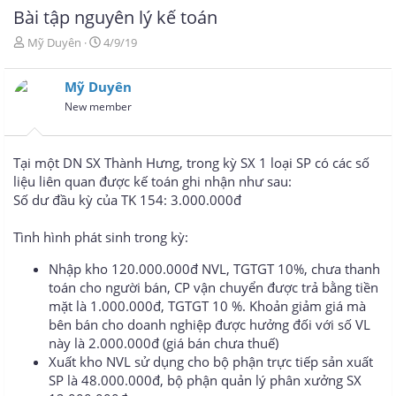
Bài tập nguyên lý kế toán
T
N
Mỹ Duyên
4/9/19
h
g
r
à
Mỹ Duyên
e
y
a
g
New member
d
ử
s
i
t
Tại một DN SX Thành Hưng, trong kỳ SX 1 loại SP có các số
a
liệu liên quan được kế toán ghi nhận như sau:
r
Số dư đầu kỳ của TK 154: 3.000.000đ
t
e
r
Tình hình phát sinh trong kỳ:
Nhập kho 120.000.000đ NVL, TGTGT 10%, chưa thanh
toán cho người bán, CP vận chuyển được trả bằng tiền
mặt là 1.000.000đ, TGTGT 10 %. Khoản giảm giá mà
bên bán cho doanh nghiệp được hưởng đối với số VL
này là 2.000.000đ (giá bán chưa thuế)
Xuất kho NVL sử dụng cho bộ phận trực tiếp sản xuất
SP là 48.000.000đ, bộ phận quản lý phân xưởng SX